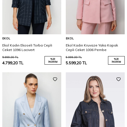
EKOL
EKOL
Ekol Kadın Ekoseli Torba Cepli
Ekol Kadın Kruvaze Yaka Kapak
Ceket 1096 Lacivert
Cepli Ceket 1006 Pembe
5.999,00
TL
6.999,00
TL
%
20
%
20
4.799,20
TL
İNDIRIM
5.599,20
TL
İNDIRIM