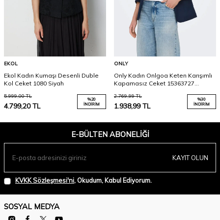
EKOL
ONLY
Ekol Kadın Kumaşı Desenli Duble
Only Kadın Onlgoa Keten Karışımlı
Kol Ceket 1080 Siyah
Kapamasız Ceket 15363727
Lacivert
5.999,00
TL
2.769,99
TL
%
20
%
30
4.799,20
TL
İNDIRIM
1.938,99
TL
İNDIRIM
E-BÜLTEN ABONELIĞI
KAYIT OLUN
KVKK Sözleşmesi'ni
, Okudum, Kabul Ediyorum.
SOSYAL MEDYA