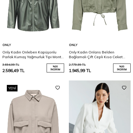
ONLY
ONLY
Only Kadın Onleben Kapüşonlu
Only Kadın Onlarıs Belden
Parlak Kumaş Yağmurluk Tipi Mont
Bağlamalı Çift Cepli Kısa Ceket
15374158 Haki
15364310 Haki
3.694,99
TL
2.779,99
TL
%
30
%
30
2.586,49
TL
İNDIRIM
1.945,99
TL
İNDIRIM
YENI