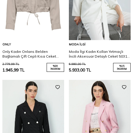
ONLY
MODA İLGI
Only Kadın Onlarıs Belden
Moda İlgi Kadın Kolları Yırtmaçlı
Bağlamalı Çift Cepli Kısa Ceket
İncili Aksesuar Detaylı Ceket 5031
15364310 Taş
Ekru
2.779,99
TL
6.980,00
TL
%
30
%
15
1.945,99
TL
İNDIRIM
5.933,00
TL
İNDIRIM