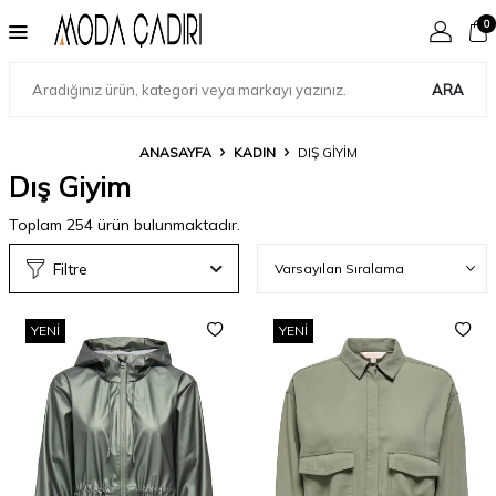
0
ARA
ANASAYFA
KADIN
DIŞ GIYIM
Dış Giyim
Toplam
254
ürün bulunmaktadır.
Filtre
YENI
YENI