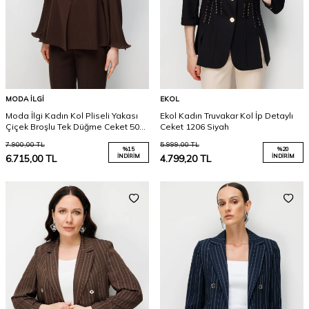
MODA İLGI
EKOL
Moda İlgi Kadın Kol Pliseli Yakası
Ekol Kadın Truvakar Kol İp Detaylı
Çiçek Broşlu Tek Düğme Ceket 5025
Ceket 1206 Siyah
Kahverengi
7.900,00
TL
5.999,00
TL
%
15
%
20
6.715,00
TL
İNDIRIM
4.799,20
TL
İNDIRIM