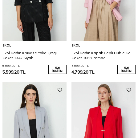
EKOL
EKOL
Ekol Kadın Kruvaze Yaka Çizgili
Ekol Kadın Kapak Cepli Duble Kol
Ceket 1342 Siyah
Ceket 1068 Pembe
6.999,00
TL
5.999,00
TL
%
20
%
20
5.599,20
TL
İNDIRIM
4.799,20
TL
İNDIRIM