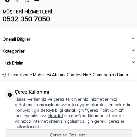
MÜŞTERI HIZMETLERI
0532 350 7050
Önemli Bilgiler
Kategoriler
Hızlı Erişim
Hocaalizade Mahallesi Atatürk Caddesi No:5 Osmangazi / Bursa
0532 350 7050
Çerez Kullanımı
info@modacadiri.com
Kişisel verileriniz ve çerez tercihleriniz, hizmetlerimizi
geliştirmek amacıyla mevzuata uygun olarak işlenmektedir.
Konuyla ilgili detaylı bilgi almak için "Çerez Politikamızı"
inceleyebilirsiniz.
Reddet
seçeneğine tıklamanız halinde
yalnızca internet sitemizin çalışması için gerekli çerezler
kullanılacaktır.
Çerezleri Özelleştir