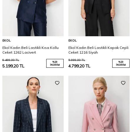
EKOL
EKOL
Ekol Kadın Beli Lastikli Kısa Kollu
Ekol Kadın Beli Lastikli Kapak Cepli
Ceket 1262 Lacivert
Ceket 1216 Siyah
6.499,00
TL
5.999,00
TL
%
20
%
20
5.199,20
TL
İNDIRIM
4.799,20
TL
İNDIRIM