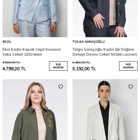
EKOL
TOLGA SARAÇOĞLU
Ekol Kadın Kapak Cepli Kruvaze
Tolga Saraçoğlu Kadın Şık Düğme
Yaka Ceket 1030 Mavi
Detaylı Denim Ceket 50166 Lacivert
5.999,00
TL
6.490,00
TL
%
20
%
20
4.799,20
TL
İNDIRIM
5.192,00
TL
İNDIRIM