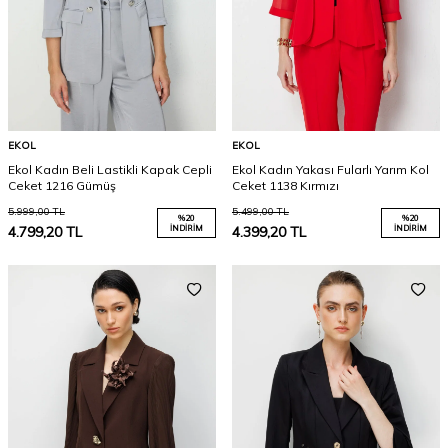
EKOL
EKOL
Ekol Kadın Beli Lastikli Kapak Cepli
Ekol Kadın Yakası Fularlı Yarım Kol
Ceket 1216 Gümüş
Ceket 1138 Kırmızı
5.999,00
TL
5.499,00
TL
%
20
%
20
4.799,20
TL
İNDIRIM
4.399,20
TL
İNDIRIM