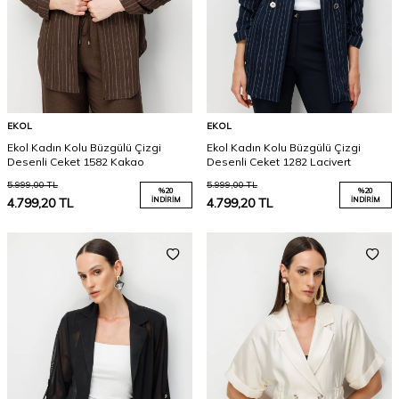
EKOL
EKOL
Ekol Kadın Kolu Büzgülü Çizgi
Ekol Kadın Kolu Büzgülü Çizgi
Desenli Ceket 1582 Kakao
Desenli Ceket 1282 Lacivert
5.999,00
TL
5.999,00
TL
%
20
%
20
4.799,20
TL
İNDIRIM
4.799,20
TL
İNDIRIM