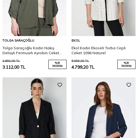
TOLGA SARAÇOĞLU
EKOL
Tolga Saraçoğlu Kadın Nakış
Ekol Kadın Ekoseli Torba Cepli
Detaylı Fermuarlı Ayrobin Ceket
Ceket 1096 Naturel
50138 Haki
3.890,00
TL
5.999,00
TL
%
20
%
20
3.112,00
TL
İNDIRIM
4.799,20
TL
İNDIRIM