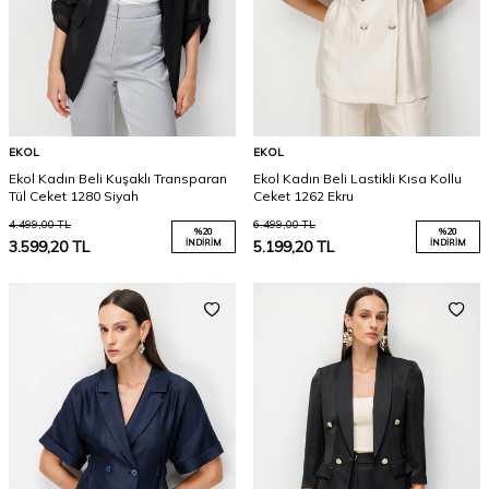
EKOL
EKOL
Ekol Kadın Beli Kuşaklı Transparan
Ekol Kadın Beli Lastikli Kısa Kollu
Tül Ceket 1280 Siyah
Ceket 1262 Ekru
4.499,00
TL
6.499,00
TL
%
20
%
20
3.599,20
TL
İNDIRIM
5.199,20
TL
İNDIRIM