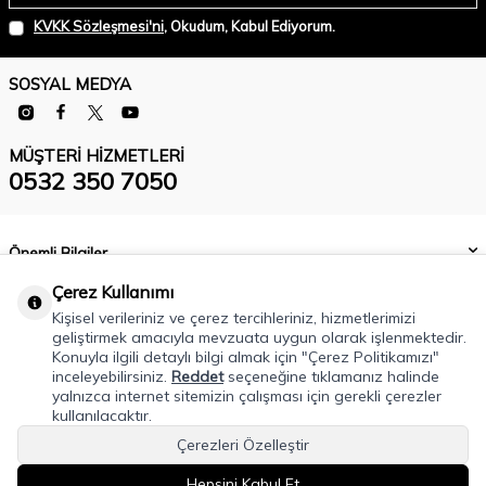
KVKK Sözleşmesi'ni
, Okudum, Kabul Ediyorum.
SOSYAL MEDYA
MÜŞTERI HIZMETLERI
0532 350 7050
Önemli Bilgiler
Çerez Kullanımı
Kategoriler
Kişisel verileriniz ve çerez tercihleriniz, hizmetlerimizi
geliştirmek amacıyla mevzuata uygun olarak işlenmektedir.
Hızlı Erişim
Konuyla ilgili detaylı bilgi almak için "Çerez Politikamızı"
inceleyebilirsiniz.
Reddet
seçeneğine tıklamanız halinde
Hocaalizade Mahallesi Atatürk Caddesi No:5 Osmangazi / Bursa
yalnızca internet sitemizin çalışması için gerekli çerezler
kullanılacaktır.
0532 350 7050
Çerezleri Özelleştir
info@modacadiri.com
Hepsini Kabul Et