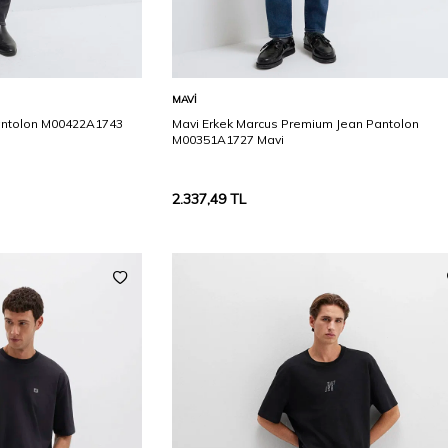
Karşılaştır
Karşılaştır
Sepete Ekle
MAVI
Pantolon M00422A1743
Mavi Erkek Marcus Premium Jean Pantolon
M00351A1727 Mavi
2.337,49
TL