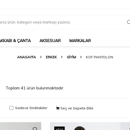
AKKABI & ÇANTA
AKSESUAR
MARKALAR
ANASAYFA
ERKEK
GIYIM
KOT PANTOLON
Toplam
41
ürün bulunmaktadır.
Sadece Stoktakiler
Seç ve Sepete Ekle
YENI