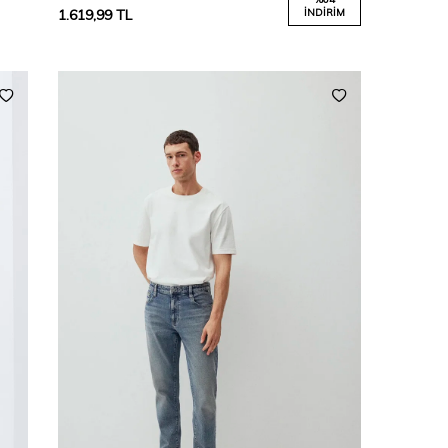
1.619,99
TL
İNDIRIM