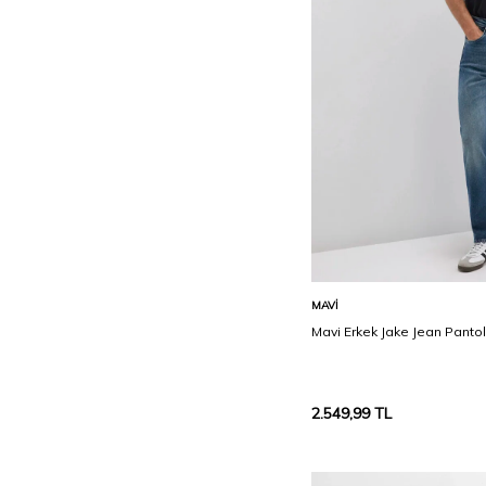
Sepete Ekle
MAVI
Mavi Erkek Jake Jean Pant
2.549,99
TL