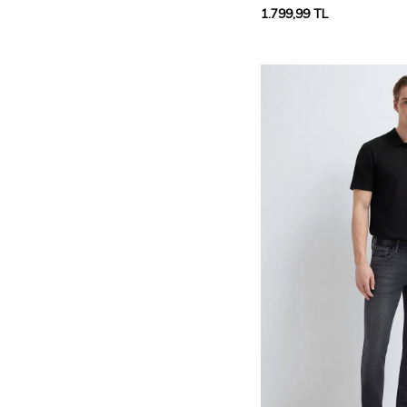
1.799,99
TL
36/32
38/32
40/30
40/32