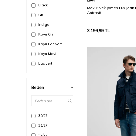
MAVI
Black
Mavi Erkek James Lux Jean
Antrasit
Gri
Indigo
3.199,99
TL
Koyu Gri
Koyu Lacivert
Koyu Mavi
Lacivert
Mavi
Siyah
Beden
30/27
31/27
32/27