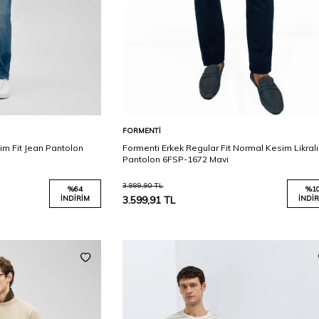
Karşılaştır
Karşılaştır
Sepete Ekle
FORMENTI
im Fit Jean Pantolon
Formenti Erkek Regular Fit Normal Kesim Likralı
Pantolon 6FSP-1672 Mavi
3.999,90
TL
%
64
%
1
İNDIRIM
3.599,91
TL
İNDIR