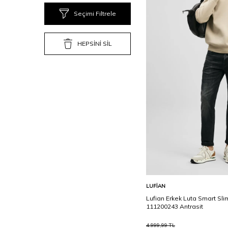
Seçimi Filtrele
31/32
31/34
HEPSİNİ SİL
32
32/29
32/30
32/32
32/34
33/30
33/32
33/34
34/30
Sepete Ekle
LUFIAN
34/32
Lufian Erkek Luta Smart Sli
111200243 Antrasit
34/34
4.999,99
TL
36/30