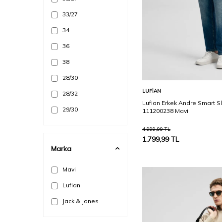
33/27
34
36
38
28/30
Sepete Ekle
LUFIAN
28/32
Lufian Erkek Andre Smart Sl
29/30
111200238 Mavi
29/32
4.999,99
TL
1.799,99
TL
30/29
Marka
30/30
Mavi
30/32
Lufian
31
Jack & Jones
31/29
31/30