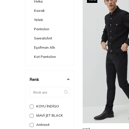
Hırka
Kazak
Yelek
Pantolon
Sweatshirt
Eşofman Altı
Kot Pantolon
Süveter
Şort
Renk
Eşofman Üstü
KOYU İNDİGO
MAVİ JET BLACK
Antrasit
Sepete Ekle