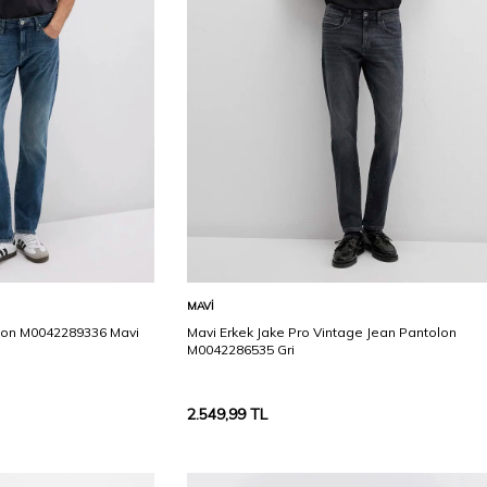
Karşılaştır
Karşılaştır
Sepete Ekle
MAVI
olon M0042289336 Mavi
Mavi Erkek Jake Pro Vintage Jean Pantolon
M0042286535 Gri
2.549,99
TL