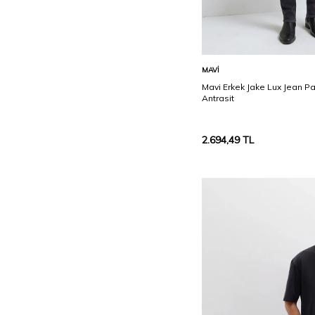
Sepete Ekle
MAVI
Mavi Erkek Jake Lux Jean 
Antrasit
2.694,49
TL