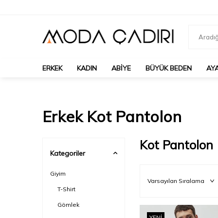
ERKEK
KADIN
ABIYE
BÜYÜK BEDEN
AY
Erkek Kot Pantolon
Kot Pantolon
Kategoriler
Giyim
T-Shirt
Gömlek
YENI