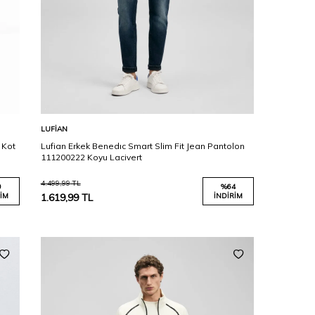
Karşılaştır
Sepete Ekle
LUFIAN
 Kot
Lufian Erkek Benedıc Smart Slim Fit Jean Pantolon
111200222 Koyu Lacivert
4.499,99
TL
0
%
64
IM
1.619,99
TL
İNDIRIM