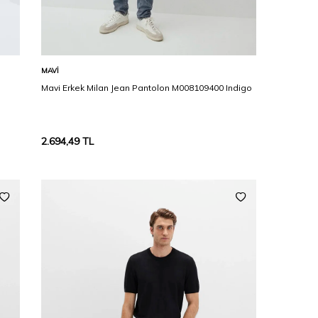
Karşılaştır
Sepete Ekle
MAVI
Mavi Erkek Milan Jean Pantolon M008109400 Indigo
2.694,49
TL