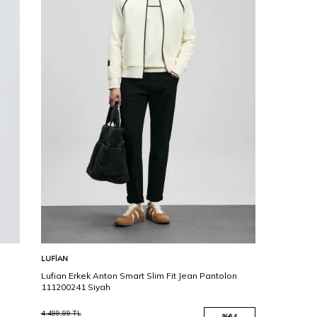
Karşılaştır
Sepete Ekle
LUFIAN
Lufian Erkek Anton Smart Slim Fit Jean Pantolon
111200241 Siyah
4.499,99
TL
%
64