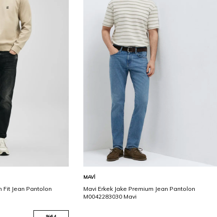
Karşılaştır
Karşılaştır
Sepete Ekle
MAVI
m Fit Jean Pantolon
Mavi Erkek Jake Premium Jean Pantolon
M0042283030 Mavi
%
64