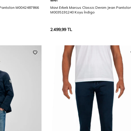
MAVI
 Pantolon M0042487866
Mavi Erkek Marcus Classic Denim Jean Pantolo
M0035191240 Koyu İndigo
2.499,99
TL