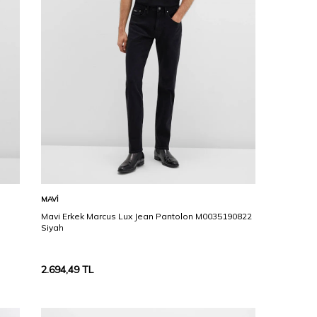
Karşılaştır
Sepete Ekle
MAVI
Mavi Erkek Marcus Lux Jean Pantolon M0035190822
Siyah
2.694,49
TL