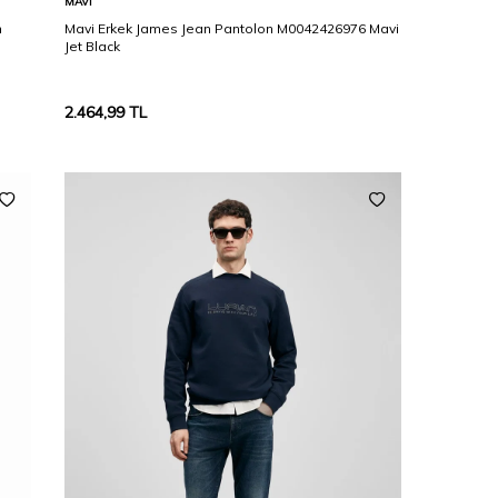
MAVI
n
Mavi Erkek James Jean Pantolon M0042426976 Mavi
Jet Black
2.464,99
TL