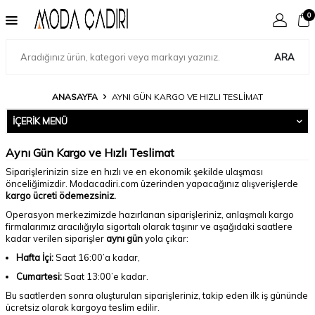
0
ARA
ANASAYFA
AYNI GÜN KARGO VE HIZLI TESLIMAT
İÇERIK MENÜ
Aynı Gün Kargo ve Hızlı Teslimat
Siparişlerinizin size en hızlı ve en ekonomik şekilde ulaşması
önceliğimizdir. Modacadiri.com üzerinden yapacağınız alışverişlerde
kargo ücreti ödemezsiniz.
Operasyon merkezimizde hazırlanan siparişleriniz, anlaşmalı kargo
firmalarımız aracılığıyla sigortalı olarak taşınır ve aşağıdaki saatlere
kadar verilen siparişler
aynı gün
yola çıkar:
Hafta İçi:
Saat 16:00’a kadar,
Cumartesi:
Saat 13:00’e kadar.
Bu saatlerden sonra oluşturulan siparişleriniz, takip eden ilk iş gününde
ücretsiz olarak kargoya teslim edilir.