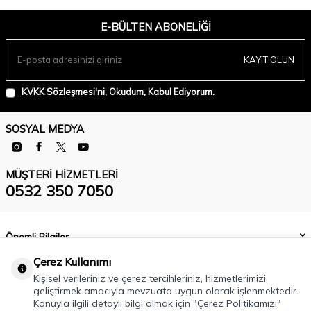
E-BÜLTEN ABONELIĞI
KAYIT OLUN
KVKK Sözleşmesi'ni
, Okudum, Kabul Ediyorum.
SOSYAL MEDYA
MÜŞTERI HIZMETLERI
0532 350 7050
Önemli Bilgiler
Çerez Kullanımı
Kategoriler
Kişisel verileriniz ve çerez tercihleriniz, hizmetlerimizi
Hızlı Erişim
geliştirmek amacıyla mevzuata uygun olarak işlenmektedir.
Konuyla ilgili detaylı bilgi almak için "Çerez Politikamızı"