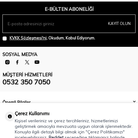
E-BÜLTEN ABONELIĞI
KAYIT OLUN
KVKK Sözleşmesi'ni
, Okudum, Kabul Ediyorum.
SOSYAL MEDYA
MÜŞTERI HIZMETLERI
0532 350 7050
Önemli Bilgiler
Çerez Kullanımı
Kategoriler
Kişisel verileriniz ve çerez tercihleriniz, hizmetlerimizi
Hızlı Erişim
geliştirmek amacıyla mevzuata uygun olarak işlenmektedir.
Konuyla ilgili detaylı bilgi almak için "Çerez Politikamızı"
inceleyebilirsiniz.
Reddet
seçeneğine tıklamanız halinde
Hocaalizade Mahallesi Atatürk Caddesi No:5 Osmangazi / Bursa