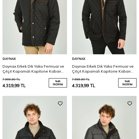
DAYNAX
DAYNAX
Daynax Erkek Dik Yaka Fermuar ve
Daynax Erkek Dik Yaka Fermuar ve
Çıtçıt Kapamalı Kapitone Kaban
Çıtçıt Kapamalı Kapitone Kaban
1000 Koyu Yeşil
1000 Siyah
7.999,90
TL
7.999,90
TL
%
46
%
46
4.319,99
TL
İNDIRIM
4.319,99
TL
İNDIRIM