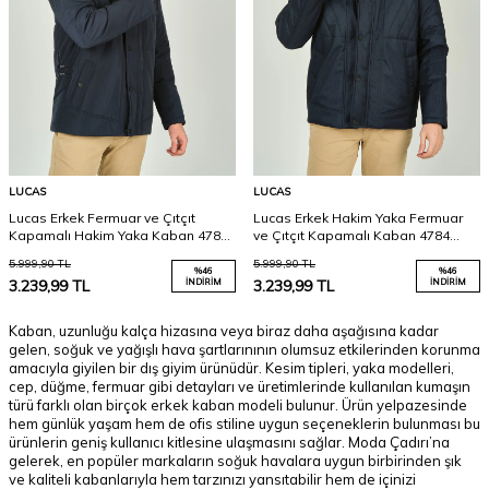
LUCAS
LUCAS
Lucas Erkek Fermuar ve Çıtçıt
Lucas Erkek Hakim Yaka Fermuar
Kapamalı Hakim Yaka Kaban 4785
ve Çıtçıt Kapamalı Kaban 4784
Lacivert
Lacivert
5.999,90
TL
5.999,90
TL
%
46
%
46
3.239,99
TL
İNDIRIM
3.239,99
TL
İNDIRIM
Kaban, uzunluğu kalça hizasına veya biraz daha aşağısına kadar
gelen, soğuk ve yağışlı hava şartlarınının olumsuz etkilerinden korunma
amacıyla giyilen bir dış giyim ürünüdür. Kesim tipleri, yaka modelleri,
cep, düğme, fermuar gibi detayları ve üretimlerinde kullanılan kumaşın
türü farklı olan birçok erkek kaban modeli bulunur. Ürün yelpazesinde
hem günlük yaşam hem de ofis stiline uygun seçeneklerin bulunması bu
ürünlerin geniş kullanıcı kitlesine ulaşmasını sağlar. Moda Çadırı’na
gelerek, en popüler markaların soğuk havalara uygun birbirinden şık
ve kaliteli kabanlarıyla hem tarzınızı yansıtabilir hem de içinizi