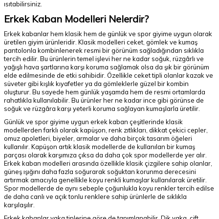
ısıtabilirsiniz.
Erkek Kaban Modelleri Nelerdir?
Erkek kabanlar hem klasik hem de günlük ve spor giyime uygun olarak
üretilen giyim ürünleridir. Klasik modelleri ceket, gömlek ve kumaş
pantolonla kombinlenerek resmi bir görünüm sağladığından sıklıkla
tercih edilir. Bu ürünlerin temel işlevi her ne kadar soğuk, rüzgârlı ve
yağışlı hava şartlarına karşı koruma sağlamak olsa da şık bir görünüm
elde edilmesinde de etki sahibidir. Özellikle ceket tipli olanlar kazak ve
süveter gibi kışlık kıyafetler ya da gömleklerle güzel bir kombin
oluşturur. Bu sayede hem günlük yaşamda hem de resmi ortamlarda
rahatlıkla kullanılabilir. Bu ürünler her ne kadar ince gibi görünse de
soğuk ve rüzgâra karşı yeterli koruma sağlayan kumaşlarla üretilir.
Günlük ve spor giyime uygun erkek kaban çeşitlerinde klasik
modellerden farklı olarak kapüşon, renk zıtlıkları, dikkat çekici cepler,
omuz apoletleri, biyeler, armalar ve daha birçok tasarım öğeleri
kullanılır. Kapüşon artık klasik modellerde de kullanılan bir kumaş
parçası olarak karşımıza çıksa da daha çok spor modellerde yer alır.
Erkek kaban modelleri arasında özellikle klasik çizgilere sahip olanlar,
güneş ışığını daha fazla soğurarak soğuktan korunma derecesini
artırmak amacıyla genellikle koyu renkli kumaşlar kullanılarak üretilir.
Spor modellerde de aynı sebeple çoğunlukla koyu renkler tercih edilse
de daha canlı ve açık tonlu renklere sahip ürünlerle de sıklıkla
karşılaşılır.
Erkek kabanlar yaka tiplerine göre de tanımlanabilir. Dik yaka, çift