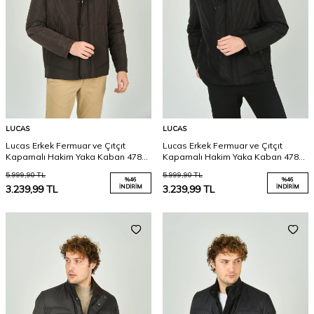
LUCAS
LUCAS
Lucas Erkek Fermuar ve Çıtçıt
Lucas Erkek Fermuar ve Çıtçıt
Kapamalı Hakim Yaka Kaban 4785
Kapamalı Hakim Yaka Kaban 4785
Kahverengi
Siyah
5.999,90
TL
5.999,90
TL
%
46
%
46
3.239,99
TL
İNDIRIM
3.239,99
TL
İNDIRIM