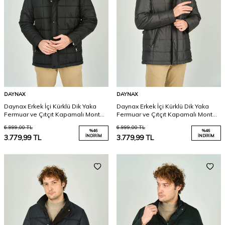
DAYNAX
DAYNAX
Daynax Erkek İçi Kürklü Dik Yaka
Daynax Erkek İçi Kürklü Dik Yaka
Fermuar ve Çıtçıt Kapamalı Mont
Fermuar ve Çıtçıt Kapamalı Mont
Kaban 4000 Yeşil
Kaban 4000 Gri
6.999,00
TL
6.999,00
TL
%
46
%
46
3.779,99
TL
İNDIRIM
3.779,99
TL
İNDIRIM