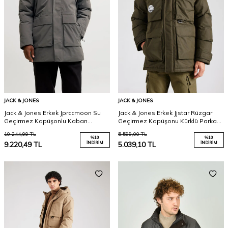
JACK & JONES
JACK & JONES
Jack & Jones Erkek Jprccmoon Su
Jack & Jones Erkek Jjstar Rüzgar
Geçirmez Kapüşonlu Kaban
Geçirmez Kapüşonu Kürklü Parka
12280904 Füme
12256892 Yeşil
10.244,99
TL
5.599,00
TL
%
10
%
10
9.220,49
TL
İNDIRIM
5.039,10
TL
İNDIRIM