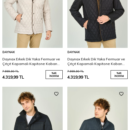
DAYNAX
DAYNAX
Daynax Erkek Dik Yaka Fermuar ve
Daynax Erkek Dik Yaka Fermuar ve
Çıtçıt Kapamalı Kapitone Kaban
Çıtçıt Kapamalı Kapitone Kaban
1000 Bej
1000 Lacivert
7.999,90
TL
7.999,90
TL
%
46
%
46
4.319,99
TL
İNDIRIM
4.319,99
TL
İNDIRIM