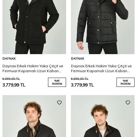
DAYNAX
DAYNAX
Daynax Erkek Hakim Yaka Çıtçıt ve
Daynax Erkek Hakim Yaka Çıtçıt ve
Fermuar Kapamalı Uzun Kaban
Fermuar Kapamalı Uzun Kaban
2600 Siyah
2500 Siyah
6.999,00
TL
6.999,00
TL
%
46
%
46
3.779,99
TL
İNDIRIM
3.779,99
TL
İNDIRIM