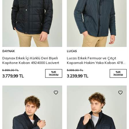
DAYNAX
LUCAS
Daynax Erkek İçi Kürklü Deri Biyeli
Lucas Erkek Fermuar ve Çıtçıt
Kapitone Kaban 4924000 Lacivert
Kapamalı Hakim Yaka Kaban 4785
Açık Lacivert
6.999,00
TL
5.999,90
TL
%
46
%
46
3.779,99
TL
İNDIRIM
3.239,99
TL
İNDIRIM