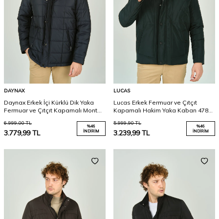
DAYNAX
LUCAS
Daynax Erkek İçi Kürklü Dik Yaka
Lucas Erkek Fermuar ve Çıtçıt
Fermuar ve Çıtçıt Kapamalı Mont
Kapamalı Hakim Yaka Kaban 4785
Kaban 4000 Lacivert
Yeşil
6.999,00
TL
5.999,90
TL
%
46
%
46
3.779,99
TL
İNDIRIM
3.239,99
TL
İNDIRIM