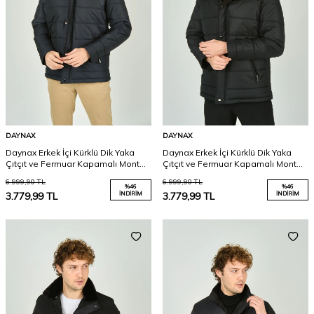
DAYNAX
DAYNAX
Daynax Erkek İçi Kürklü Dik Yaka
Daynax Erkek İçi Kürklü Dik Yaka
Çıtçıt ve Fermuar Kapamalı Mont
Çıtçıt ve Fermuar Kapamalı Mont
Kaban 5300 Lacivert
Kaban 5300 Siyah
6.999,90
TL
6.999,90
TL
%
46
%
46
3.779,99
TL
İNDIRIM
3.779,99
TL
İNDIRIM