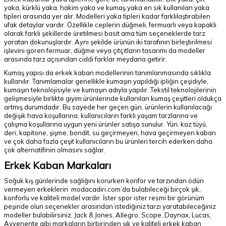
yaka, kürklü yaka, hakim yaka ve kumaş yaka en sık kullanılan yaka
tipleri arasında yer alır. Modelleri yaka tipleri kadar farklılaştırabilen
ufak detaylar vardır. Özellikle ceplerin düğmeli, fermuarlı veya kapaklı
olarak farklı şekillerde üretilmesi basit ama tüm seçeneklerde tarz
yaratan dokunuşlardır. Aynı şekilde ürünün iki tarafının birleştirilmesi
işlevini gören fermuar, düğme veya çıtçıtların tasarımı da modeller
arasında tarz açısından ciddi farklar meydana getirir.
Kumaş yapısı da erkek kaban modellerinin tanımlanmasında sıklıkla
kullanılır. Tanımlamalar genellikle kumaşın yapıldığı ipliğin çeşidiyle,
kumaşın teknolojisiyle ve kumaşın adıyla yapılır. Tekstil teknolojilerinin
gelişmesiyle birlikte giyim ürünlerinde kullanılan kumaş çeşitleri oldukça
artmış durumdadır. Bu sayede her geçen gün, ürünlerin kullanılacağı
değişik hava koşullarına, kullanıcıların farklı yaşam tarzlarına ve
çalışma koşullarına uygun yeni ürünler satışa sunulur. Yün, kaz tüyü,
deri, kapitone, şişme, bondit, su geçirmeyen, hava geçirmeyen kaban
ve çok daha fazla çeşit kullanıcıların bu ürünleri tercih ederken daha
çok alternatifinin olmasını sağlar.
Erkek Kaban Markaları
Soğuk kış günlerinde sağlığını korurken konfor ve tarzından ödün
vermeyen erkeklerin modacadiri.com’da bulabileceği birçok şık,
konforlu ve kaliteli model vardır. İster spor ister resmi bir görünüm
peşinde olun seçenekler arasından istediğiniz tarzı yaratabileceğiniz
modeller bulabilirsiniz. Jack & Jones, Allegro, Scope, Daynax, Lucas,
Avvenente gibi markaların birbirinden şık ve kaliteli erkek kaban