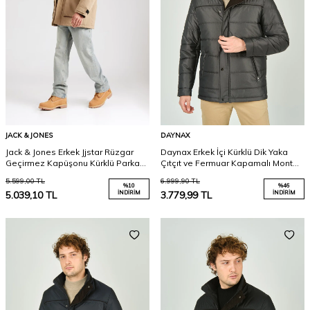
JACK & JONES
DAYNAX
Jack & Jones Erkek Jjstar Rüzgar
Daynax Erkek İçi Kürklü Dik Yaka
Geçirmez Kapüşonu Kürklü Parka
Çıtçıt ve Fermuar Kapamalı Mont
12256892 Vizon
Kaban 5300 Füme
5.599,00
TL
6.999,90
TL
%
10
%
46
5.039,10
TL
İNDIRIM
3.779,99
TL
İNDIRIM