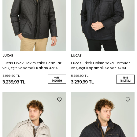
LUCAS
LUCAS
Lucas Erkek Hakim Yaka Fermuar
Lucas Erkek Hakim Yaka Fermuar
ve Çıtçıt Kapamalı Kaban 4784
ve Çıtçıt Kapamalı Kaban 4784
Haki
Siyah
5.999,90
TL
5.999,90
TL
%
46
%
46
3.239,99
TL
İNDIRIM
3.239,99
TL
İNDIRIM