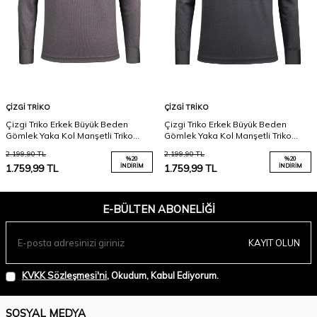
ÇIZGI TRIKO
ÇIZGI TRIKO
Çizgi Triko Erkek Büyük Beden
Çizgi Triko Erkek Büyük Beden
Gömlek Yaka Kol Manşetli Triko
Gömlek Yaka Kol Manşetli Triko
Sweat 4249BAT Lacivert
Sweat 4249BAT Siyah
2.199,90
TL
2.199,90
TL
%
20
%
20
1.759,99
TL
İNDIRIM
1.759,99
TL
İNDIRIM
E-BÜLTEN ABONELIĞI
KAYIT OLUN
KVKK Sözleşmesi'ni
, Okudum, Kabul Ediyorum.
SOSYAL MEDYA