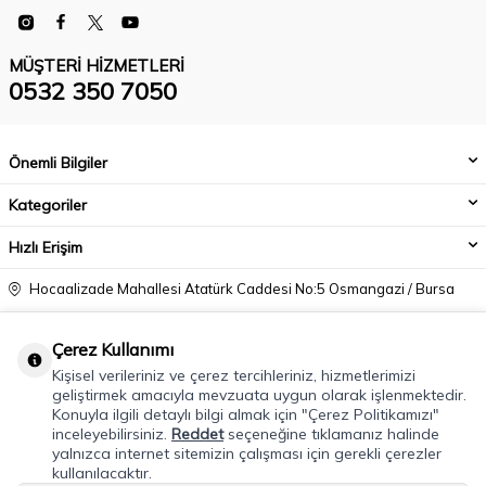
MÜŞTERI HIZMETLERI
0532 350 7050
Önemli Bilgiler
Kategoriler
Hızlı Erişim
Hocaalizade Mahallesi Atatürk Caddesi No:5 Osmangazi / Bursa
0532 350 7050
Çerez Kullanımı
info@modacadiri.com
Kişisel verileriniz ve çerez tercihleriniz, hizmetlerimizi
geliştirmek amacıyla mevzuata uygun olarak işlenmektedir.
Konuyla ilgili detaylı bilgi almak için "Çerez Politikamızı"
inceleyebilirsiniz.
Reddet
seçeneğine tıklamanız halinde
yalnızca internet sitemizin çalışması için gerekli çerezler
kullanılacaktır.