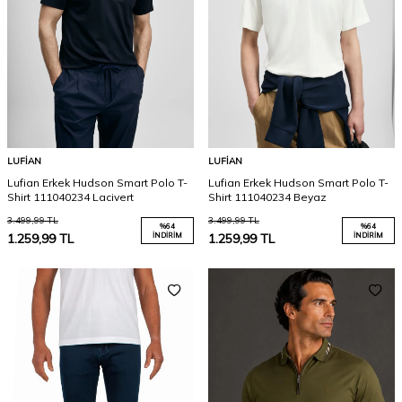
LUFIAN
LUFIAN
Lufian Erkek Hudson Smart Polo T-
Lufian Erkek Hudson Smart Polo T-
Shirt 111040234 Lacivert
Shirt 111040234 Beyaz
3.499,99
TL
3.499,99
TL
%
64
%
64
1.259,99
TL
İNDIRIM
1.259,99
TL
İNDIRIM