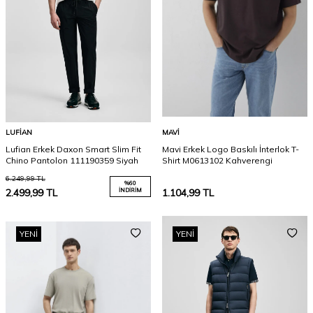
LUFIAN
MAVI
Lufian Erkek Daxon Smart Slim Fit
Mavi Erkek Logo Baskılı İnterlok T-
Chino Pantolon 111190359 Siyah
Shirt M0613102 Kahverengi
6.249,99
TL
%
60
2.499,99
TL
İNDIRIM
1.104,99
TL
YENI
YENI