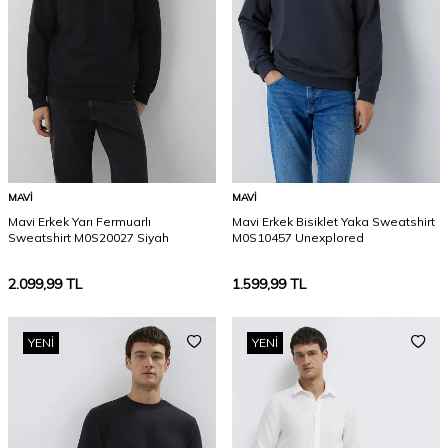
MAVI
MAVI
Mavi Erkek Yarı Fermuarlı
Mavi Erkek Bisiklet Yaka Sweatshirt
Sweatshirt M0S20027 Siyah
M0S10457 Unexplored
2.099,99
TL
1.599,99
TL
YENI
YENI