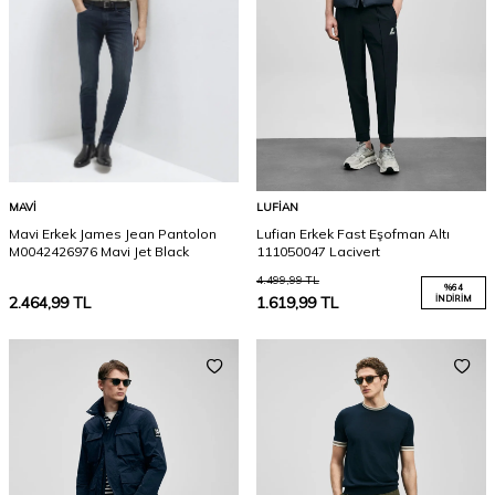
MAVI
LUFIAN
Mavi Erkek James Jean Pantolon
Lufian Erkek Fast Eşofman Altı
M0042426976 Mavi Jet Black
111050047 Lacivert
4.499,99
TL
%
64
2.464,99
TL
1.619,99
TL
İNDIRIM