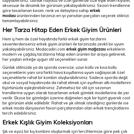
taşıyabilirsiniz. Günlük hayatta ve özel günlerde size eşlik eden kıyafet,
aksesuar ile dinamik bir görünüm yakalayabilirsiniz. Sezon trendlerine
göre tasarlanan kesim, renk ve detaylara sahip
erkek
modası
ürünlerinden tarzınızı en iyi yansıtan parçaları seçerek stilinizi
tamamlayabilirsiniz.
Her Tarza Hitap Eden Erkek Giyim Ürünleri
Hem iş hem de özel hayatında farklı erkek giyim tarzlarını
sevenlerdenseniz erkek giyim ürünleri ile tarzınızda zevkli bir uyum
yakalayabilirsiniz. Modacadiri.com
erkek giyim mağazası
erkeklerin
modern ve çağdaş tarzlarına hitap eden ürünleri bir araya getirerek,
her yaştan erkeğe uygun stil seçenekleri sunar.
Günlük stilinizde ya da sporda oversize, uzun kollu ve kısa kollu
seçeneklerin yanı sıra farklı hava koşullarına uyum sağlayacak özel
seçeneklerle rahat bir kombin oluşturabilirsiniz. Sadece sporda değil,
okul ve sosyal hayatınızda da rahat etmek için eşofman altı modellerini
tişörtünüzle eşleştirebilirsiniz. Zahmetsiz bir stil için sezonun
trendlerine uygun olarak tasarlanan erkek gömlek modellerine de yer
verilir. Ekose bir gömleğin üzerine düğmeleri açık bir tişört giyerek cool
bir görünüm elde edilebilir. Rahat ve şık olmak istediğiniz günlerde ise
erkek moda dünyasının favori parçalarından olan erkek trençkotlarını
tercih edebilirsiniz.
Erkek Kışlık Giyim Koleksiyonları
Şık ve eşsiz bir kış kombini oluşturmak için tercihlerinize göre pek çok