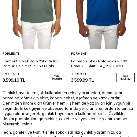
FORMENTI
FORMENTI
Formenti Erkek Polo Yaka %100
Formenti Erkek Polo Yaka %100
Pamuk T-Shirt FSP-1603 Haki
Pamuk T-Shirt FSP_1528 Saks
3.999,00
TL
3.999,99
TL
%
10
%
10
3.599,10
TL
İNDIRIM
3.599,99
TL
İNDIRIM
Günlük hayatta en çok kullanılan erkek giyim ürünleri; denim, jean
pantolon, gömlek, t-shirt, kaban, ceket, eşofman ve kazaklardır.
Denimden ilham alan ürünler hem kış hem de yaz ayları için uygun bir
seçimdir. Erkek giyim ve aksesuarlarında yer alan ürünlerden tarzınıza
uygun olanı seçerek, günlük hayatınızda kullanabilirsiniz. Özellikle
denim pantolonlar, gömlekler, ceketler ve yelekler ile şık bir kombin
oluşturabilirsiniz.
Jean, gömlek ve t-shirtler ile sokak stilinizi günlük yaşamınıza da