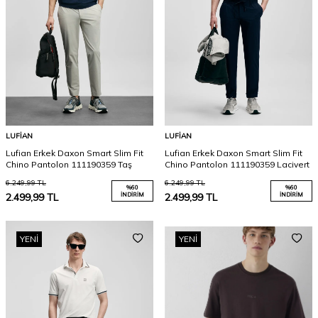
LUFIAN
LUFIAN
Lufian Erkek Daxon Smart Slim Fit
Lufian Erkek Daxon Smart Slim Fit
Chino Pantolon 111190359 Taş
Chino Pantolon 111190359 Lacivert
6.249,99
TL
6.249,99
TL
%
60
%
60
2.499,99
TL
İNDIRIM
2.499,99
TL
İNDIRIM
YENI
YENI