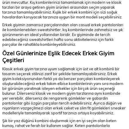
ürün mevcuttur. Kış kombinlerinizi tamamlamak için modern ve klasik
tarzları bir araya getiren giyim ürünleri arasından seçim yaparak
tarzınızı tamamlayabilirsiniz. Kışlık bir erkek kombini için sizi soğuk
havalardan koruyacak tarzınıza uygun bir mont modeli seçebilirsiniz.
Erkek giyimin zamansız parçalarından olan casual erkek pantolonları
ile kombinlenebilen sweatshirtler, kış kombinlerinde zahmetsiz ve şık
görünmenin en ideal yollarından biridir. Ev giyiminde de tercih
edebileceğiniz sweatshirtleri hafta sonu aktiviteleriniz için farklı
parçalar ile rahatlıkla kombinleyebilirsiniz.
Özel Günlerinize Eşlik Edecek Erkek Giyim
Çeşitleri
Klasik erkek giyim tarzına uyum sağlamak için üst ve alt kombinli bir
tasarım seçerek stilinizi zarif bir şekilde tamamlayabilirsiniz. Erkek
giyim koleksiyonundan farklı ya da benzer parçaları kombinleyerek
oluşturabileceğiniz erkek takım elbise kombinlerinin yanı sıra modern
bir görünüm yaratmak isteyen erkekler için birçok ürün seçeneği
bulunur. Dilerseniz klasik ve modern giyim tarzlarına aynı kombinde
yer verebilir, dilerseniz de rengarenk gömlekler ve gabardin
pantolonlar gibi özgün parçaları tercih edebilirsiniz. Ayrıca düğün ve
nişanların vazgeçilmezi olan erkek ceket ve slim fit gömlekleri sneaker
modelleriyle tamamlayarak sportif tarzınızı ortaya koyabilirsiniz.
Şık bir yaz düğünü kombini oluşturmak için en iyi seçim olan keten
kumaş, rahat ve ferah bir kullanım sağlar. Keten pantolonlarla