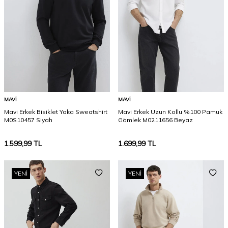
MAVI
MAVI
Mavi Erkek Bisiklet Yaka Sweatshirt
Mavi Erkek Uzun Kollu %100 Pamuk
M0S10457 Siyah
Gömlek M0211656 Beyaz
1.599,99
TL
1.699,99
TL
YENI
YENI