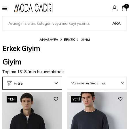
0
ARA
ANASAYFA
ERKEK
GIYIM
Erkek Giyim
Giyim
Toplam
1318
ürün bulunmaktadır.
Filtre
YENI
YENI