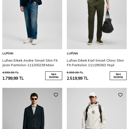
LUFIAN
LUFIAN
Lufian Erkek Andre Smart Slim Fit
Lufian Erkek Karl Smart Chino Slim
Jean Pantolon 111200238 Mavi
Fit Pantolon 111190363 Yeşil
4.999,99
TL
6.999,99
TL
%
64
%
64
1.799,99
TL
İNDIRIM
2.519,99
TL
İNDIRIM