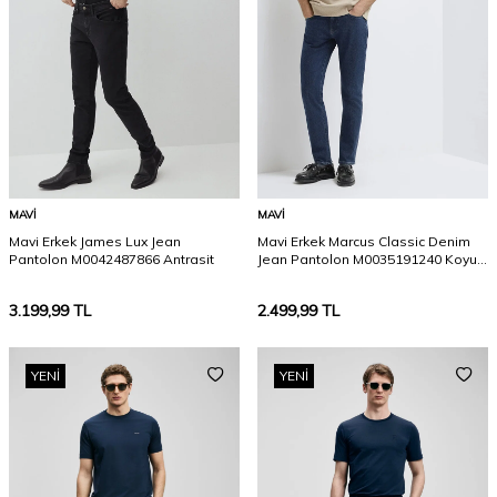
MAVI
MAVI
Mavi Erkek James Lux Jean
Mavi Erkek Marcus Classic Denim
Pantolon M0042487866 Antrasit
Jean Pantolon M0035191240 Koyu
İndigo
3.199,99
TL
2.499,99
TL
YENI
YENI