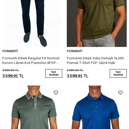
FORMENTI
FORMENTI
Formenti Erkek Regular Fit Normal
Formenti Erkek Yaka Detaylı %100
Kesim Likralı Kot Pantolon 6FSP-
Pamuk T-Shirt FSP-1624 Haki
1672 Mavi
3.999,90
TL
3.999,90
TL
%
10
%
10
3.599,91
TL
İNDIRIM
3.599,91
TL
İNDIRIM