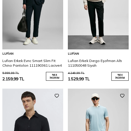
LUFIAN
LUFIAN
Lufian Erkek Evrıc Smart Slim Fit
Lufian Erkek Dıego Eşofman Altı
Chino Pantolon 111190361 Lacivert
111050048 Siyah
5.999,99
TL
4.249,99
TL
%
64
%
64
2.159,99
TL
İNDIRIM
1.529,99
TL
İNDIRIM