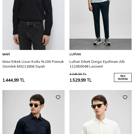
MAVI
LUFIAN
Mavi Erkek Uzun Kollu %100 Pamuk
Lufian Erkek Dıego Eşofman Altı
Gömlek M0211656 Siyah
111050048 Lacivert
4.249,99
TL
%
64
1.444,99
TL
1.529,99
TL
İNDIRIM