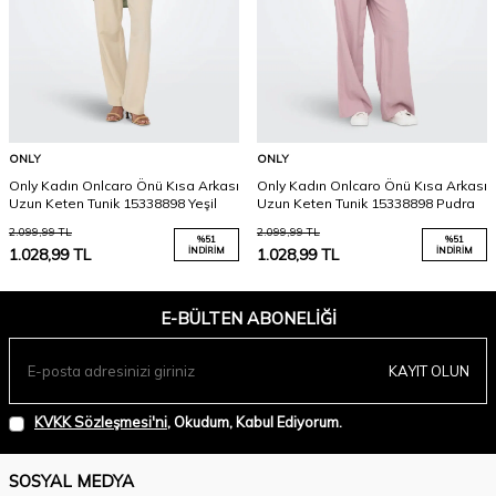
ONLY
ONLY
Only Kadın Onlcaro Önü Kısa Arkası
Only Kadın Onlcaro Önü Kısa Arkası
Uzun Keten Tunik 15338898 Yeşil
Uzun Keten Tunik 15338898 Pudra
2.099,99
TL
2.099,99
TL
%
51
%
51
1.028,99
TL
İNDIRIM
1.028,99
TL
İNDIRIM
E-BÜLTEN ABONELIĞI
KAYIT OLUN
KVKK Sözleşmesi'ni
, Okudum, Kabul Ediyorum.
SOSYAL MEDYA