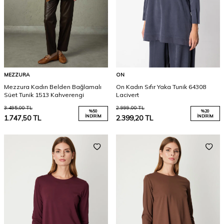
MEZZURA
ON
Mezzura Kadın Belden Bağlamalı
On Kadın Sıfır Yaka Tunik 64308
Süet Tunik 1513 Kahverengi
Lacivert
3.495,00
TL
2.999,00
TL
%
50
%
20
1.747,50
TL
İNDIRIM
2.399,20
TL
İNDIRIM