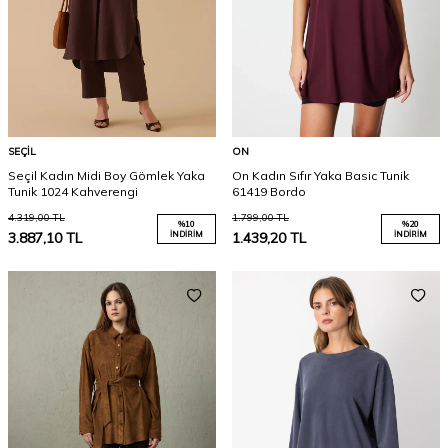
SEÇIL
ON
Seçil Kadın Midi Boy Gömlek Yaka
On Kadın Sıfır Yaka Basic Tunik
Tunik 1024 Kahverengi
61419 Bordo
4.319,00
TL
1.799,00
TL
%
10
%
20
3.887,10
TL
İNDIRIM
1.439,20
TL
İNDIRIM