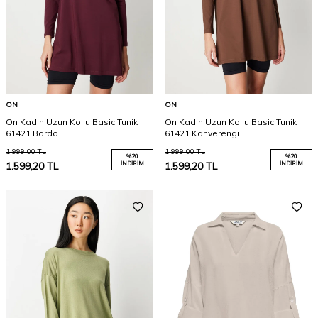
ON
ON
On Kadın Uzun Kollu Basic Tunik
On Kadın Uzun Kollu Basic Tunik
61421 Bordo
61421 Kahverengi
1.999,00
TL
1.999,00
TL
%
20
%
20
1.599,20
TL
İNDIRIM
1.599,20
TL
İNDIRIM