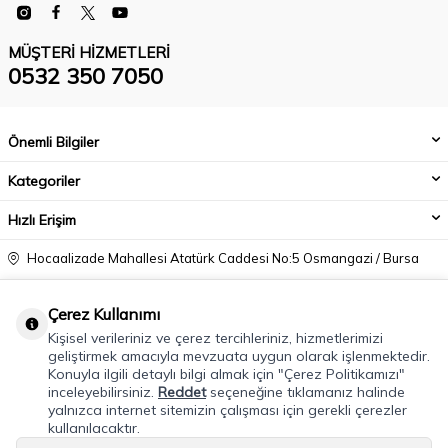
MÜŞTERI HIZMETLERI
0532 350 7050
Önemli Bilgiler
Kategoriler
Hızlı Erişim
Hocaalizade Mahallesi Atatürk Caddesi No:5 Osmangazi / Bursa
0532 350 7050
Çerez Kullanımı
info@modacadiri.com
Kişisel verileriniz ve çerez tercihleriniz, hizmetlerimizi
geliştirmek amacıyla mevzuata uygun olarak işlenmektedir.
Konuyla ilgili detaylı bilgi almak için "Çerez Politikamızı"
inceleyebilirsiniz.
Reddet
seçeneğine tıklamanız halinde
yalnızca internet sitemizin çalışması için gerekli çerezler
kullanılacaktır.