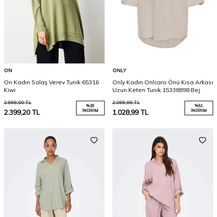
ON
ONLY
On Kadın Salaş Verev Tunik 65316
Only Kadın Onlcaro Önü Kısa Arkası
Kiwi
Uzun Keten Tunik 15338898 Bej
2.999,00
TL
2.099,99
TL
%
20
%
51
2.399,20
TL
İNDIRIM
1.028,99
TL
İNDIRIM