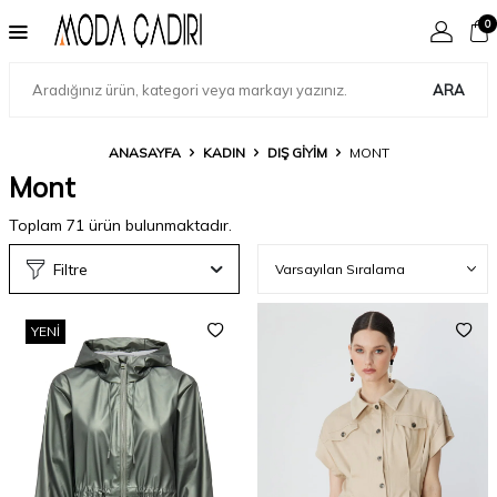
0
ARA
ANASAYFA
KADIN
DIŞ GIYIM
MONT
Mont
Toplam
71
ürün bulunmaktadır.
Filtre
YENI