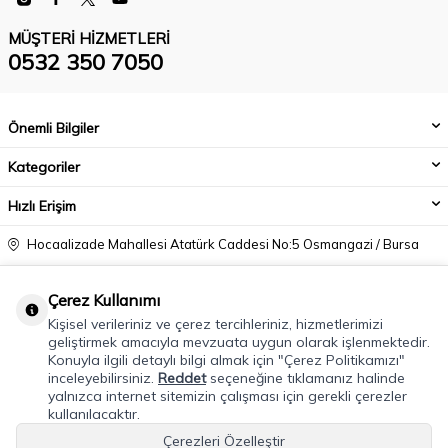
MÜŞTERI HIZMETLERI
0532 350 7050
Önemli Bilgiler
Kategoriler
Hızlı Erişim
Hocaalizade Mahallesi Atatürk Caddesi No:5 Osmangazi / Bursa
0532 350 7050
Çerez Kullanımı
info@modacadiri.com
Kişisel verileriniz ve çerez tercihleriniz, hizmetlerimizi
geliştirmek amacıyla mevzuata uygun olarak işlenmektedir.
Konuyla ilgili detaylı bilgi almak için "Çerez Politikamızı"
inceleyebilirsiniz.
Reddet
seçeneğine tıklamanız halinde
yalnızca internet sitemizin çalışması için gerekli çerezler
kullanılacaktır.
Çerezleri Özelleştir