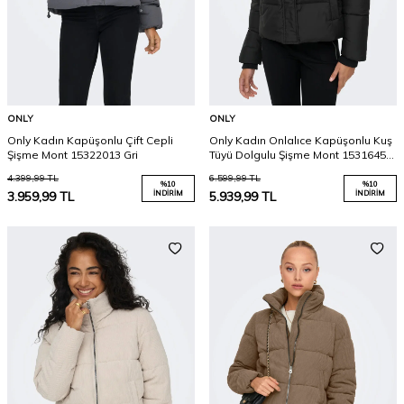
ONLY
ONLY
Only Kadın Kapüşonlu Çift Cepli
Only Kadın Onlalıce Kapüşonlu Kuş
Şişme Mont 15322013 Gri
Tüyü Dolgulu Şişme Mont 15316455
Siyah
4.399,99
TL
6.599,99
TL
%
10
%
10
3.959,99
TL
İNDIRIM
5.939,99
TL
İNDIRIM