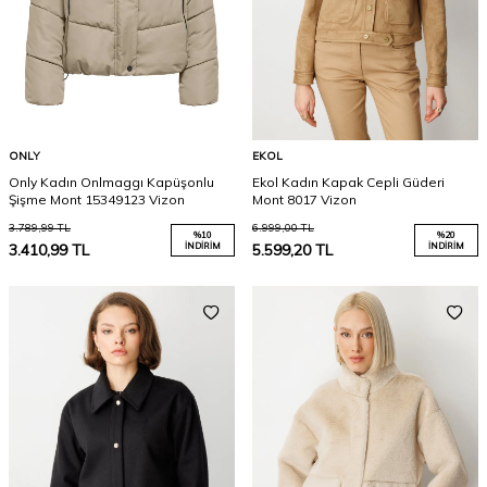
ONLY
EKOL
Only Kadın Onlmaggı Kapüşonlu
Ekol Kadın Kapak Cepli Güderi
Şişme Mont 15349123 Vizon
Mont 8017 Vizon
3.789,99
TL
6.999,00
TL
%
10
%
20
3.410,99
TL
İNDIRIM
5.599,20
TL
İNDIRIM