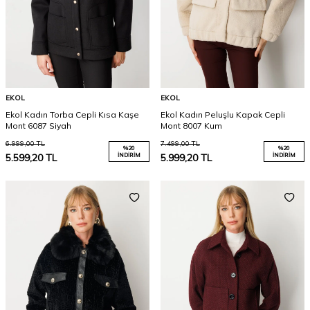
EKOL
EKOL
Ekol Kadın Torba Cepli Kısa Kaşe
Ekol Kadın Peluşlu Kapak Cepli
Mont 6087 Siyah
Mont 8007 Kum
6.999,00
TL
7.499,00
TL
%
20
%
20
5.599,20
TL
İNDIRIM
5.999,20
TL
İNDIRIM