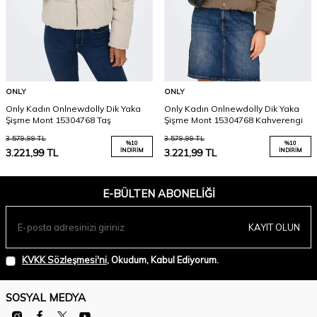
ONLY
ONLY
Only Kadın Onlnewdolly Dik Yaka
Only Kadın Onlnewdolly Dik Yaka
Şişme Mont 15304768 Taş
Şişme Mont 15304768 Kahverengi
3.579,99
TL
3.579,99
TL
%
10
%
10
3.221,99
TL
İNDIRIM
3.221,99
TL
İNDIRIM
E-BÜLTEN ABONELIĞI
KAYIT OLUN
KVKK Sözleşmesi'ni
, Okudum, Kabul Ediyorum.
SOSYAL MEDYA