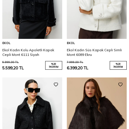
EKOL
EKOL
Ekol Kadın Kolu Apoletli Kapak
Ekol Kadın Süs Kapak Cepli Simli
Cepli Mont 6111 Siyah
Mont 6089 Ekru
6.999,00
TL
7.999,00
TL
%
20
%
20
5.599,20
TL
İNDIRIM
6.399,20
TL
İNDIRIM