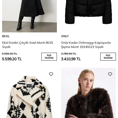
EKOL
ONLY
Ekol Kadın Çıtçıtlı Süet Mont 8015
Only Kadın Onlmaggı Kapüşonlu
Siyah
Şişme Mont 15349123 Siyah
6.999,00
TL
3.789,99
TL
%
20
%
10
5.599,20
TL
İNDIRIM
3.410,99
TL
İNDIRIM