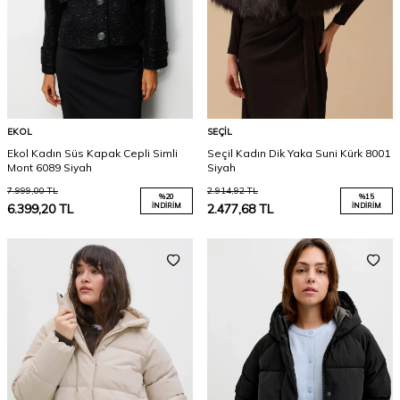
EKOL
SEÇIL
Ekol Kadın Süs Kapak Cepli Simli
Seçil Kadın Dik Yaka Suni Kürk 8001
Mont 6089 Siyah
Siyah
7.999,00
TL
2.914,92
TL
%
20
%
15
6.399,20
TL
İNDIRIM
2.477,68
TL
İNDIRIM