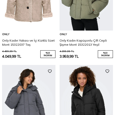
ONLY
ONLY
Only Kadın Yakası ve İçi Kürklü Süet
Only Kadın Kapüşonlu Çift Cepli
Mont 15322037 Taş
Şişme Mont 15322013 Yeşil
4.499,99
TL
4.399,99
TL
%
10
%
10
4.049,99
TL
İNDIRIM
3.959,99
TL
İNDIRIM