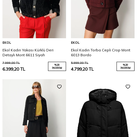
EKOL
EKOL
Ekol Kadın Yakası Kürklü Deri
Ekol Kadın Torba Cepli Crop Mont
Detaylı Mont 6611 Siyah
6013 Bordo
7.999,00
TL
5.999,00
TL
%
20
%
20
6.399,20
TL
İNDIRIM
4.799,20
TL
İNDIRIM