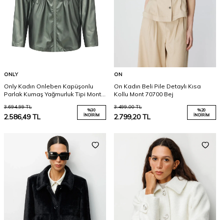
ONLY
ON
Only Kadın Onleben Kapüşonlu
On Kadın Beli Pile Detaylı Kısa
Parlak Kumaş Yağmurluk Tipi Mont
Kollu Mont 70700 Bej
15374158 Haki
3.694,99
TL
3.499,00
TL
%
30
%
20
2.586,49
TL
İNDIRIM
2.799,20
TL
İNDIRIM