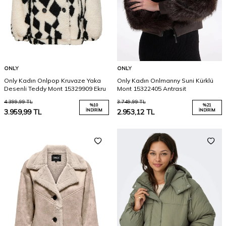
ONLY
ONLY
Only Kadın Onlpop Kruvaze Yaka
Only Kadın Onlmanny Suni Kürklü
Desenli Teddy Mont 15329909 Ekru
Mont 15322405 Antrasit
4.399,99
TL
3.749,99
TL
%
10
%
21
3.959,99
TL
İNDIRIM
2.953,12
TL
İNDIRIM