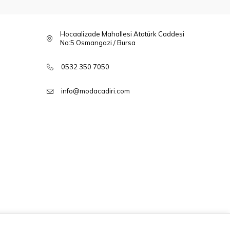
Hocaalizade Mahallesi Atatürk Caddesi
No:5 Osmangazi / Bursa
0532 350 7050
info@modacadiri.com