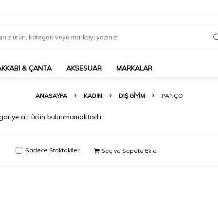
AKKABI & ÇANTA
AKSESUAR
MARKALAR
ANASAYFA
KADIN
DIŞ GIYIM
PANÇO
tegoriye ait ürün bulunmamaktadır.
Sadece Stoktakiler
Seç ve Sepete Ekle