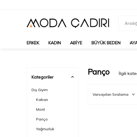
ERKEK
KADIN
ABIYE
BÜYÜK BEDEN
AY
Panço
İlgili ka
Kategoriler
Dış Giyim
Kaban
Mont
Panço
Yağmurluk