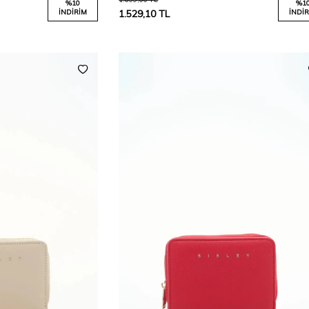
%
10
%
1
İNDIRIM
1.529,10
TL
İNDIR