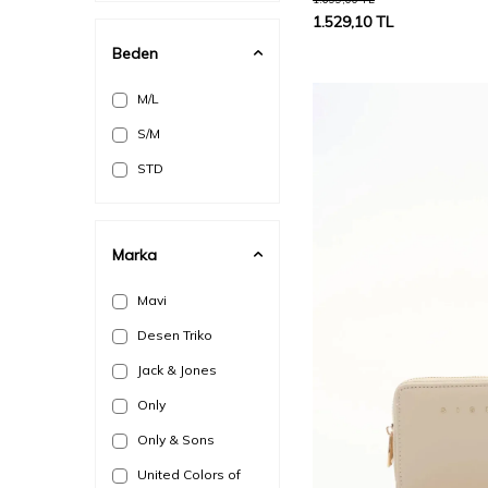
Bordo
1.529,10
TL
Camel
Beden
Füme
M/L
Gri
S/M
GRİ MELANJ
STD
Haki
Hardal
Indigo
Marka
K. Bej
Mavi
K. ÖRDEK BAŞI
Desen Triko
K.FÜME
Jack & Jones
K.KIRMIZI
Only
Kahverengi
Only & Sons
Kemik
United Colors of