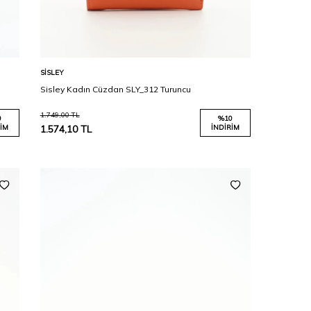
Karşılaştır
Sepete Ekle
SISLEY
Sisley Kadın Cüzdan SLY_312 Turuncu
1.749,00
TL
0
%
10
IM
1.574,10
TL
İNDIRIM