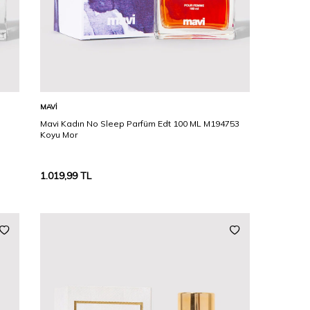
Karşılaştır
Sepete Ekle
MAVI
Mavi Kadın No Sleep Parfüm Edt 100 ML M194753
Koyu Mor
1.019,99
TL