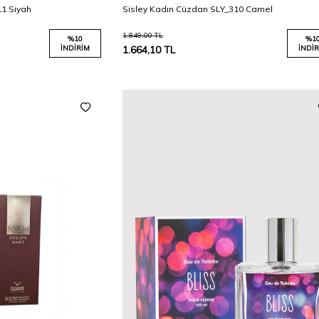
11 Siyah
Sisley Kadın Cüzdan SLY_310 Camel
1.849,00
TL
%
10
%
1
İNDIRIM
1.664,10
TL
İNDIR