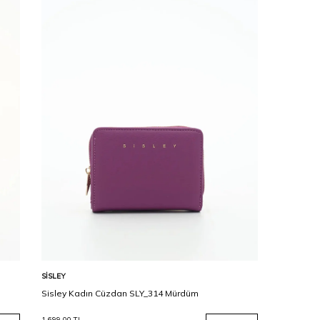
Karşılaştır
Sepete Ekle
SISLEY
Sisley Kadın Cüzdan SLY_314 Mürdüm
1.699,00
TL