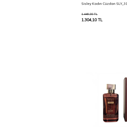
Sisley Kadın Cüzdan SLY_3
1.449,00
TL
1.304,10
TL