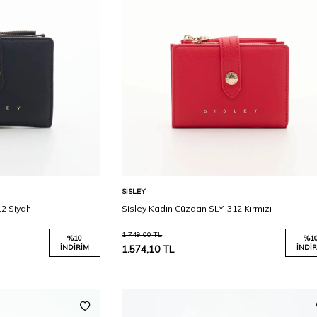
Karşılaştır
Karşılaştır
Sepete Ekle
SISLEY
12 Siyah
Sisley Kadın Cüzdan SLY_312 Kırmızı
1.749,00
TL
%
10
%
1
İNDIRIM
1.574,10
TL
İNDIR