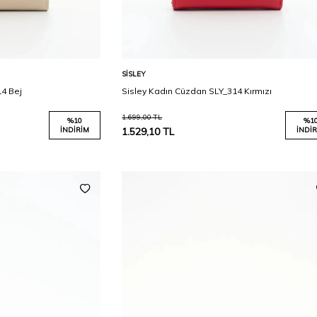
Karşılaştır
Karşılaştır
Sepete Ekle
SISLEY
14 Bej
Sisley Kadın Cüzdan SLY_314 Kırmızı
1.699,00
TL
%
10
%
1
İNDIRIM
1.529,10
TL
İNDIR