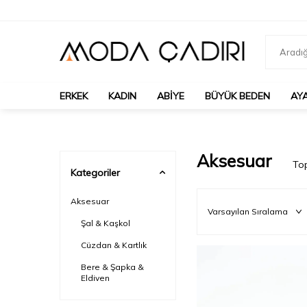
ERKEK
KADIN
ABIYE
BÜYÜK BEDEN
AY
Aksesuar
To
Kategoriler
Aksesuar
Şal & Kaşkol
Cüzdan & Kartlık
Bere & Şapka &
Eldiven