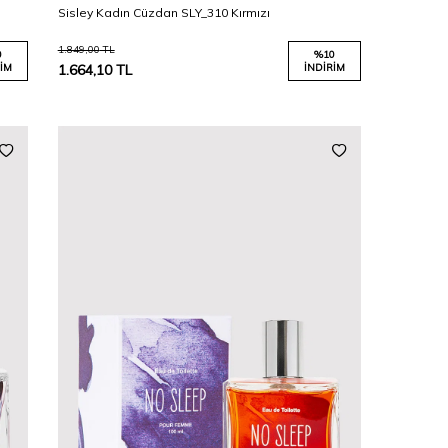
Sisley Kadın Cüzdan SLY_310 Kırmızı
1.849,00
TL
0
%
10
IM
1.664,10
TL
İNDIRIM