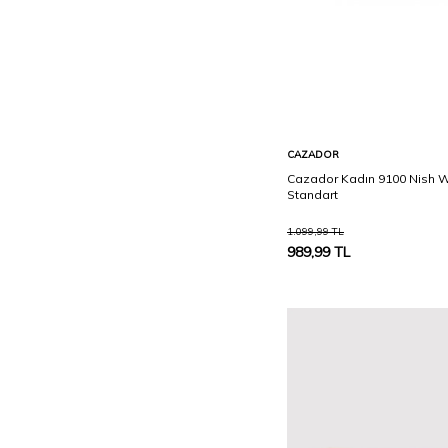
Sepete Ekle
CAZADOR
Cazador Kadın 9100 Nish W
Standart
1.099,99
TL
989,99
TL