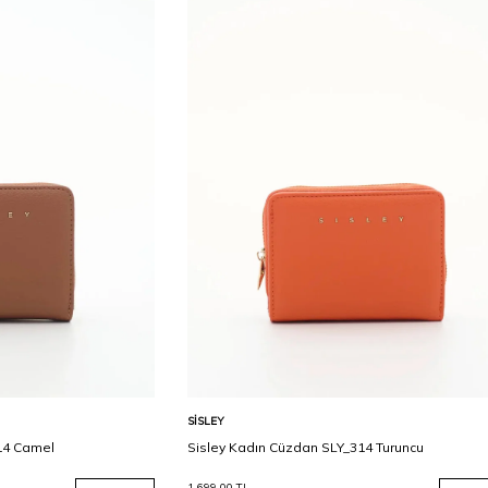
Karşılaştır
Karşılaştır
Sepete Ekle
SISLEY
14 Camel
Sisley Kadın Cüzdan SLY_314 Turuncu
1.699,00
TL