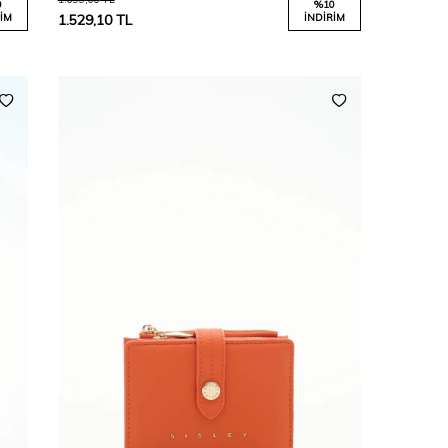
0
%
10
IM
1.529,10
TL
İNDIRIM