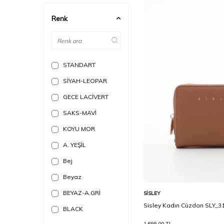
Renk
STANDART
SİYAH-LEOPAR
GECE LACİVERT
SAKS-MAVİ
KOYU MOR
A. YEŞİL
Bej
Beyaz
Sepete Ekle
BEYAZ-A.GRİ
SISLEY
Sisley Kadın Cüzdan SLY_3
BLACK
1.699,00
TL