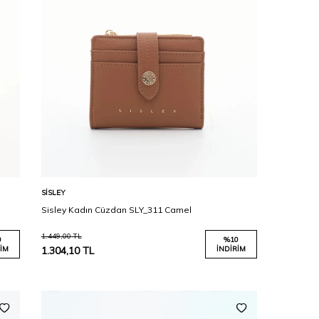
Karşılaştır
Sepete Ekle
SISLEY
Sisley Kadın Cüzdan SLY_311 Camel
1.449,00
TL
0
%
10
IM
1.304,10
TL
İNDIRIM