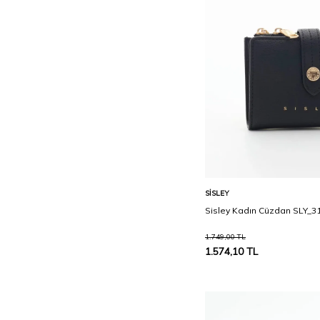
Taş
Turuncu
V.BEJ
V.KIRMIZI
Vişne
Yeşil
Sepete Ekle
SISLEY
Sisley Kadın Cüzdan SLY_3
1.749,00
TL
1.574,10
TL