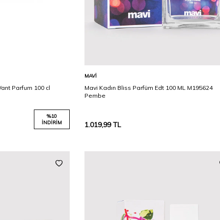
Karşılaştır
Karşılaştır
Sepete Ekle
MAVI
ant Parfum 100 cl
Mavi Kadın Bliss Parfüm Edt 100 ML M195624
Pembe
%
10
İNDIRIM
1.019,99
TL