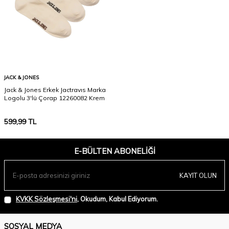
JACK & JONES
Jack & Jones Erkek Jactravıs Marka
Logolu 3'lü Çorap 12260082 Krem
599,99
TL
E-BÜLTEN ABONELIĞI
KAYIT OLUN
KVKK Sözleşmesi'ni
, Okudum, Kabul Ediyorum.
SOSYAL MEDYA