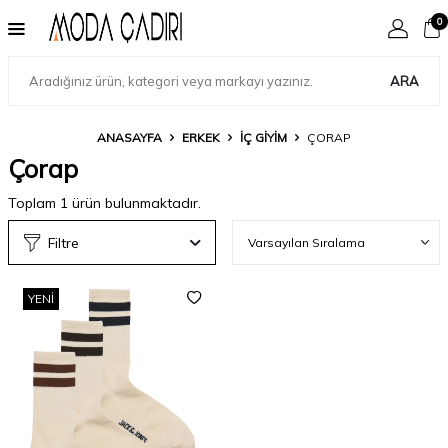
0
ARA
ANASAYFA
ERKEK
İÇ GIYIM
ÇORAP
Çorap
Toplam
1
ürün bulunmaktadır.
Filtre
YENI