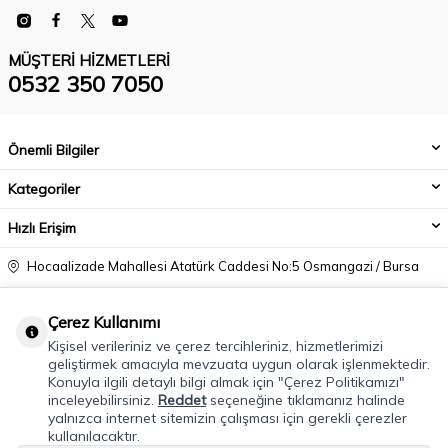
MÜŞTERI HIZMETLERI
0532 350 7050
Önemli Bilgiler
Kategoriler
Hızlı Erişim
Hocaalizade Mahallesi Atatürk Caddesi No:5 Osmangazi / Bursa
0532 350 7050
Çerez Kullanımı
info@modacadiri.com
Kişisel verileriniz ve çerez tercihleriniz, hizmetlerimizi
geliştirmek amacıyla mevzuata uygun olarak işlenmektedir.
Konuyla ilgili detaylı bilgi almak için "Çerez Politikamızı"
inceleyebilirsiniz.
Reddet
seçeneğine tıklamanız halinde
yalnızca internet sitemizin çalışması için gerekli çerezler
kullanılacaktır.