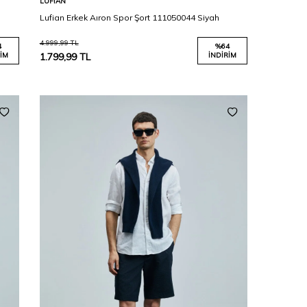
LUFIAN
t
Lufian Erkek Aıron Spor Şort 111050044 Siyah
4.999,99
TL
4
%
64
IM
1.799,99
TL
İNDIRIM