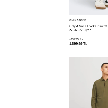
Sepete Ekle
ONLY & SONS
Only & Sons Erkek Onsweft R
22032927 Siyah
1.999,99
TL
1.399,99
TL