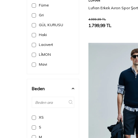
LUFIAN
Füme
Lufian Erkek Aıron Spor Şor
Gri
4.999,99
TL
GÜL KURUSU
1.799,99
TL
Haki
Lacivert
LİMON
Mavi
Mercan
Nefti
Beden
ORANJ
Pembe
Saks
XS
Siyah
S
Yeşil
M