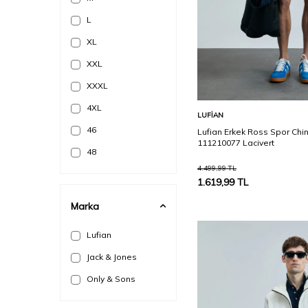
L
XL
XXL
XXXL
4XL
Sepete Ekle
LUFIAN
46
Lufian Erkek Ross Spor Chino
111210077 Lacivert
48
4.499,99
TL
50
1.619,99
TL
54
Marka
Lufian
Jack & Jones
Only & Sons