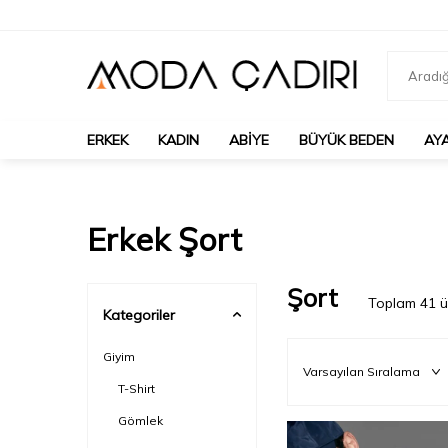
ERKEK
KADIN
ABIYE
BÜYÜK BEDEN
AY
Erkek Şort
Şort
Toplam
41
ü
Kategoriler
Giyim
T-Shirt
Gömlek