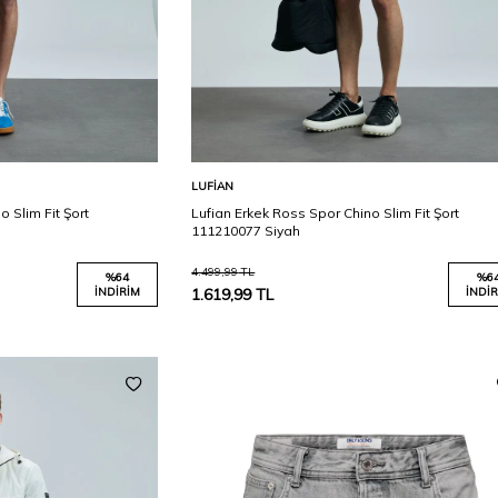
Karşılaştır
Karşılaştır
Sepete Ekle
LUFIAN
 Slim Fit Şort
Lufian Erkek Ross Spor Chino Slim Fit Şort
111210077 Siyah
4.499,99
TL
%
64
%
6
İNDIRIM
1.619,99
TL
İNDIR