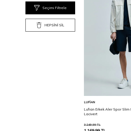
Seçimi Filtrele
HEPSİNİ SİL
Sepete Ekle
LUFIAN
Lufian Erkek Aler Spor Slim
Lacivert
3.249,99
TL
1.169,99
TL