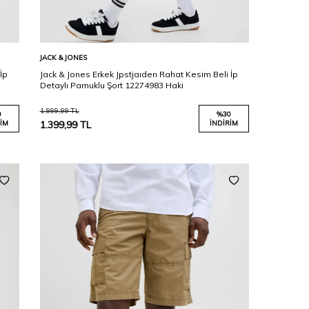
Karşılaştır
Sepete Ekle
JACK & JONES
İp
Jack & Jones Erkek Jpstjaıden Rahat Kesim Beli İp
Detaylı Pamuklu Şort 12274983 Haki
1.999,99
TL
0
%
30
IM
1.399,99
TL
İNDIRIM