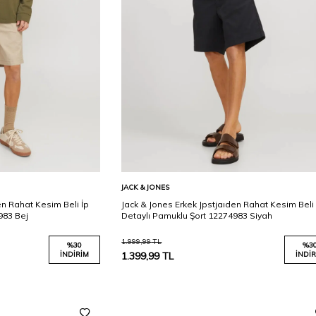
Karşılaştır
Karşılaştır
Sepete Ekle
JACK & JONES
en Rahat Kesim Beli İp
Jack & Jones Erkek Jpstjaıden Rahat Kesim Beli 
983 Bej
Detaylı Pamuklu Şort 12274983 Siyah
1.999,99
TL
%
30
%
3
İNDIRIM
1.399,99
TL
İNDIR