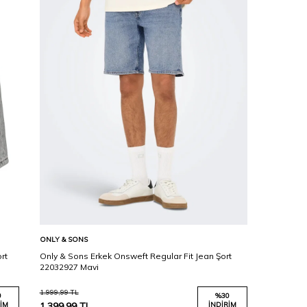
Karşılaştır
Sepete Ekle
ONLY & SONS
rt
Only & Sons Erkek Onsweft Regular Fit Jean Şort
22032927 Mavi
1.999,99
TL
0
%
30
IM
1.399,99
TL
İNDIRIM