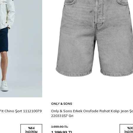
Karşılaştır
Karşılaştır
Sepete Ekle
ONLY & SONS
 Fit Chino Şort 111210079
Only & Sons Erkek Onsfade Rahat Kalıp Jean Şo
22033157 Gri
1.999,90
TL
%
64
%
3
İNDIRIM
1.399,93
TL
İNDIR