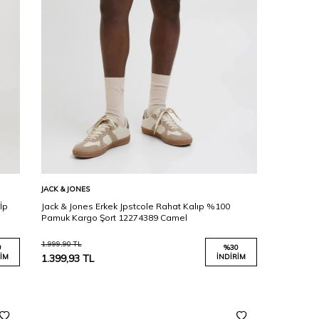
Karşılaştır
Sepete Ekle
JACK & JONES
İp
Jack & Jones Erkek Jpstcole Rahat Kalıp %100
Pamuk Kargo Şort 12274389 Camel
1.999,90
TL
0
%
30
IM
1.399,93
TL
İNDIRIM