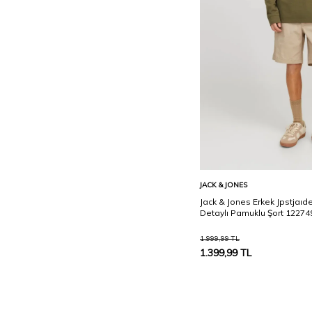
Sepete Ekle
JACK & JONES
Jack & Jones Erkek Jpstjaıd
Detaylı Pamuklu Şort 12274
1.999,99
TL
1.399,99
TL