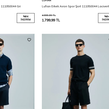
LUFIAN
t 111050044 Gri
Lufian Erkek Aıron Spor Şort 111050044 Laciver
4.999,99
TL
%
64
%
6
İNDIRIM
1.799,99
TL
İNDIR