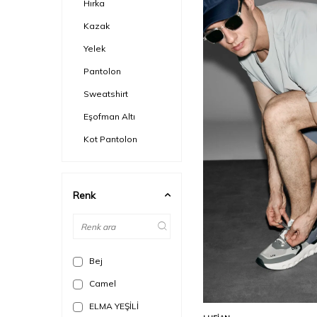
Hırka
Kazak
Yelek
Pantolon
Sweatshirt
Eşofman Altı
Kot Pantolon
Süveter
Şort
Renk
Eşofman Üstü
Bej
Camel
ELMA YEŞİLİ
Sepete Ekle