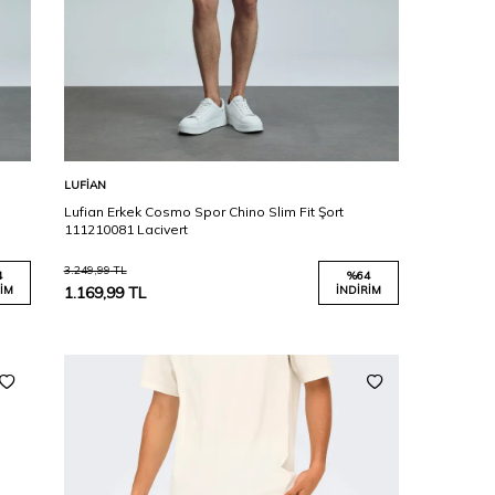
Karşılaştır
Sepete Ekle
LUFIAN
Lufian Erkek Cosmo Spor Chino Slim Fit Şort
111210081 Lacivert
3.249,99
TL
4
%
64
IM
1.169,99
TL
İNDIRIM