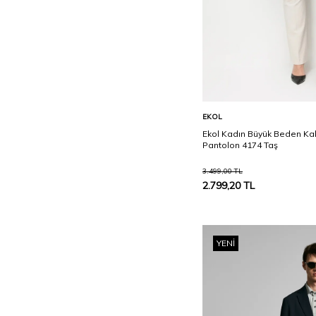
Sepete Ekle
EKOL
Ekol Kadın Büyük Beden Kalı
Pantolon 4174 Taş
3.499,00
TL
2.799,20
TL
YENI