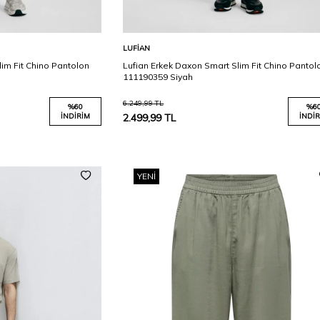
Karşılaştır
Karşılaştır
Sepete Ekle
LUFIAN
im Fit Chino Pantolon
Lufian Erkek Daxon Smart Slim Fit Chino Pantol
111190359 Siyah
6.249,99
TL
%
60
%
6
İNDIRIM
2.499,99
TL
İNDIR
YENI