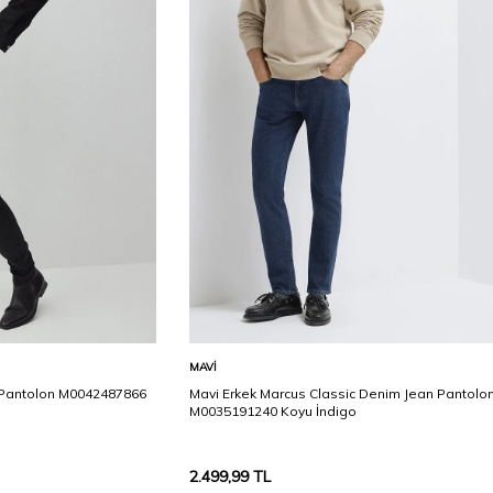
Karşılaştır
Karşılaştır
Sepete Ekle
MAVI
 Pantolon M0042487866
Mavi Erkek Marcus Classic Denim Jean Pantolo
M0035191240 Koyu İndigo
2.499,99
TL