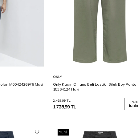
Karşılaştır
Karşılaştır
Sepete Ekle
ONLY
tolon M0042426976 Mavi
Only Kadın Onlarıs Beli Lastikli Bilek Boy Panto
15364124 Haki
2.469,99
TL
%
3
1.728,99
TL
İNDIR
YENI