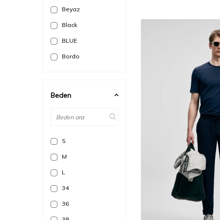
Beyaz
Black
BLUE
Bordo
Camel
Ekru
Beden
GOLD
Haki
Indigo
S
Kahverengi
M
KAKAO
L
Kırmızı
34
Kum
36
Lacivert
38