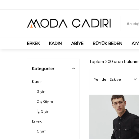
ERKEK
KADIN
ABIYE
BÜYÜK BEDEN
AY
Toplam
200
ürün bulunma
Kategoriler
Kadın
Giyim
Dış Giyim
İç Giyim
Erkek
Giyim