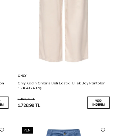
Karşılaştır
Sepete Ekle
ONLY
lon
Only Kadın Onlarıs Beli Lastikli Bilek Boy Pantolon
15364124 Taş
2.469,99
TL
0
%
30
IM
1.728,99
TL
İNDIRIM
YENI