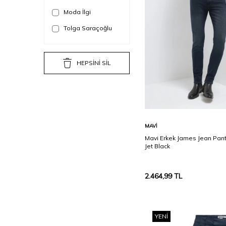
Moda İlgi
31/32
Tolga Saraçoğlu
32
32/30
HEPSİNİ SİL
32/32
33
33/30
33/32
Sepete Ekle
MAVI
34/32
Mavi Erkek James Jean Pan
Jet Black
2.464,99
TL
YENI