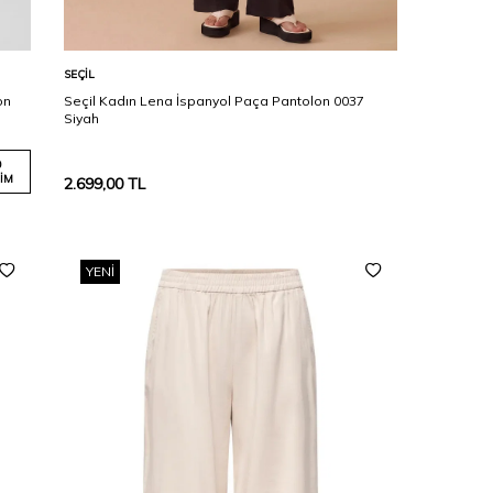
Karşılaştır
Sepete Ekle
SEÇIL
on
Seçil Kadın Lena İspanyol Paça Pantolon 0037
Siyah
0
IM
2.699,00
TL
YENI