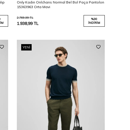
lıp
Only Kadın Onlcharıs Normal Bel Bol Paça Pantolon
15363963 Orta Mavi
2.769,99
TL
0
%
30
IM
1.938,99
TL
İNDIRIM
YENI