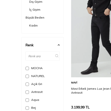
Dış Giyim
İç Giyim
Büyük Beden
Kadın
Erkek
Renk
MOCHA
NATUREL
Sepete Ekle
MAVI
Açık Gri
Mavi Erkek James Lux Jean
Antrasit
Antrasit
Aqua
3.199,99
TL
Bej