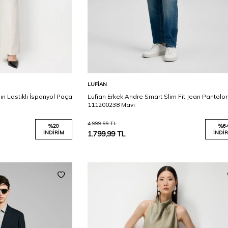
Karşılaştır
Karşılaştır
Sepete Ekle
LUFIAN
n Lastikli İspanyol Paça
Lufian Erkek Andre Smart Slim Fit Jean Pantolo
111200238 Mavi
4.999,99
TL
%
20
%
6
İNDIRIM
1.799,99
TL
İNDIR