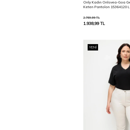
Only Kadın Onlsvea-Goa Ge
Keten Pantolon 15364120 L
2.769,99
TL
1.938,99
TL
YENI