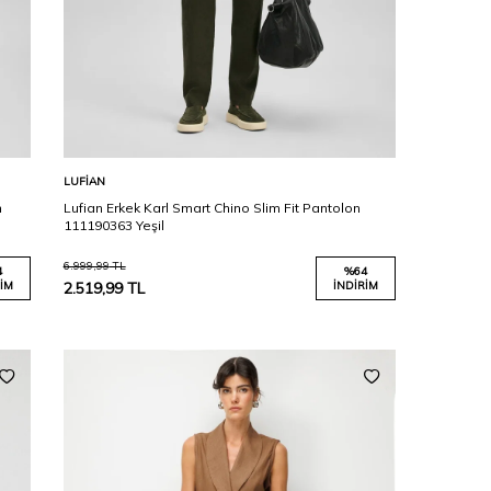
Karşılaştır
Sepete Ekle
LUFIAN
n
Lufian Erkek Karl Smart Chino Slim Fit Pantolon
111190363 Yeşil
6.999,99
TL
4
%
64
IM
2.519,99
TL
İNDIRIM