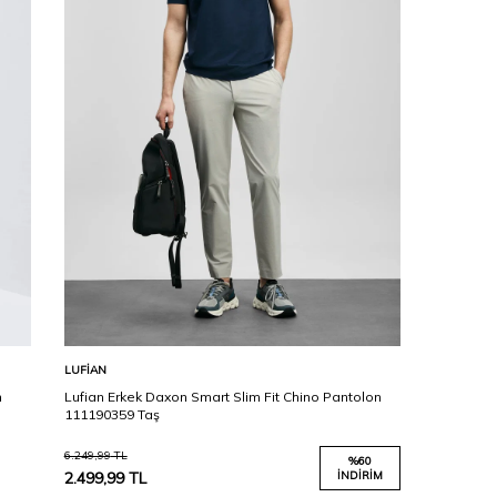
Karşılaştır
Sepete Ekle
LUFIAN
n
Lufian Erkek Daxon Smart Slim Fit Chino Pantolon
111190359 Taş
6.249,99
TL
%
60
2.499,99
TL
İNDIRIM