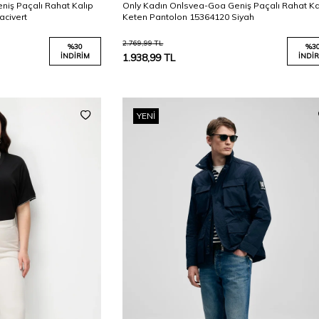
niş Paçalı Rahat Kalıp
Only Kadın Onlsvea-Goa Geniş Paçalı Rahat Ka
acivert
Keten Pantolon 15364120 Siyah
2.769,99
TL
%
30
%
3
İNDIRIM
1.938,99
TL
İNDIR
YENI