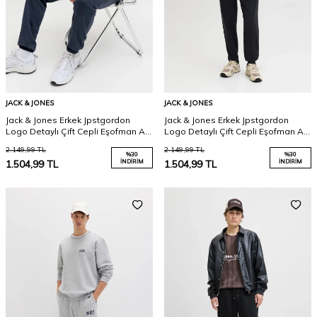
JACK & JONES
JACK & JONES
Jack & Jones Erkek Jpstgordon
Jack & Jones Erkek Jpstgordon
Logo Detaylı Çift Cepli Eşofman Altı
Logo Detaylı Çift Cepli Eşofman Altı
12288641 Lacivert
12288641 Siyah
2.149,99
TL
2.149,99
TL
%
30
%
30
1.504,99
TL
İNDIRIM
1.504,99
TL
İNDIRIM