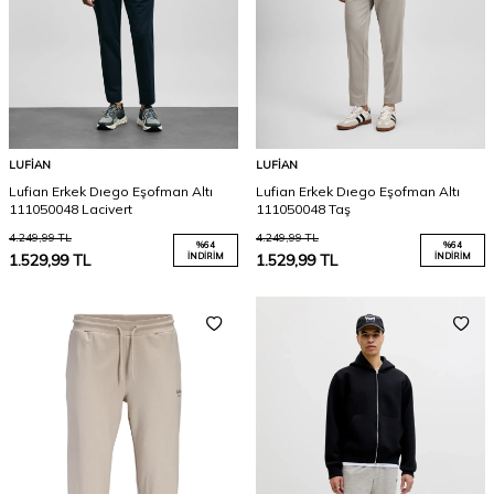
LUFIAN
LUFIAN
Lufian Erkek Dıego Eşofman Altı
Lufian Erkek Dıego Eşofman Altı
111050048 Lacivert
111050048 Taş
4.249,99
TL
4.249,99
TL
%
64
%
64
1.529,99
TL
İNDIRIM
1.529,99
TL
İNDIRIM