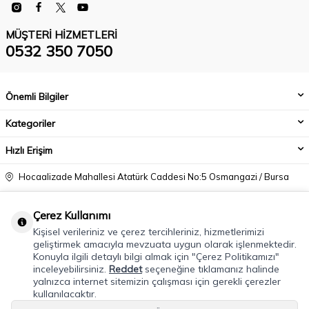
MÜŞTERI HIZMETLERI
0532 350 7050
Önemli Bilgiler
Kategoriler
Hızlı Erişim
Hocaalizade Mahallesi Atatürk Caddesi No:5 Osmangazi / Bursa
0532 350 7050
Çerez Kullanımı
info@modacadiri.com
Kişisel verileriniz ve çerez tercihleriniz, hizmetlerimizi
geliştirmek amacıyla mevzuata uygun olarak işlenmektedir.
Konuyla ilgili detaylı bilgi almak için "Çerez Politikamızı"
inceleyebilirsiniz.
Reddet
seçeneğine tıklamanız halinde
yalnızca internet sitemizin çalışması için gerekli çerezler
kullanılacaktır.