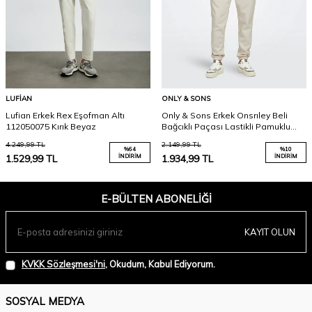
LUFIAN
ONLY & SONS
Lufian Erkek Rex Eşofman Altı
Only & Sons Erkek Onsrıley Beli
112050075 Kırık Beyaz
Bağcıklı Paçası Lastikli Pamuklu
Eşofman Altı 22030142 Ekru
4.249,99
TL
2.149,99
TL
%
64
%
10
1.529,99
TL
İNDIRIM
1.934,99
TL
İNDIRIM
E-BÜLTEN ABONELIĞI
KAYIT OLUN
KVKK Sözleşmesi'ni
, Okudum, Kabul Ediyorum.
SOSYAL MEDYA