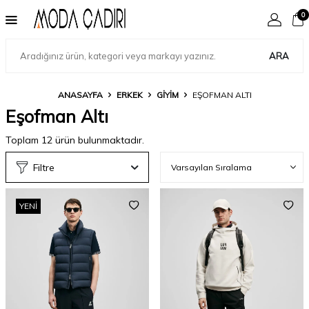
0
ARA
ANASAYFA
ERKEK
GIYIM
EŞOFMAN ALTI
Eşofman Altı
Toplam
12
ürün bulunmaktadır.
Filtre
YENI