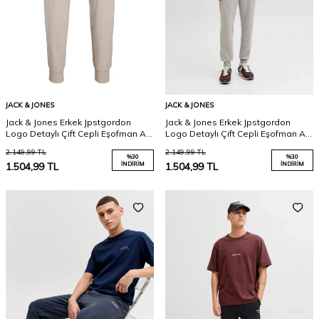
JACK & JONES
JACK & JONES
Jack & Jones Erkek Jpstgordon
Jack & Jones Erkek Jpstgordon
Logo Detaylı Çift Cepli Eşofman Altı
Logo Detaylı Çift Cepli Eşofman Altı
12288641 A.Bej
12288641 Açık Gri
2.149,99
TL
2.149,99
TL
%
30
%
30
1.504,99
TL
İNDIRIM
1.504,99
TL
İNDIRIM