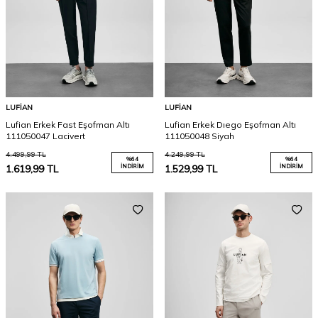
LUFIAN
LUFIAN
Lufian Erkek Fast Eşofman Altı
Lufian Erkek Dıego Eşofman Altı
111050047 Lacivert
111050048 Siyah
4.499,99
TL
4.249,99
TL
%
64
%
64
1.619,99
TL
İNDIRIM
1.529,99
TL
İNDIRIM