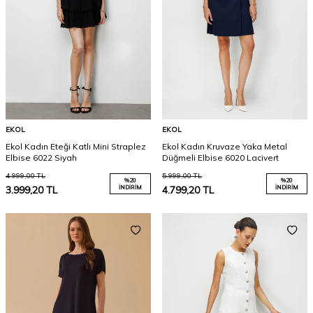
EKOL
EKOL
Ekol Kadın Eteği Katlı Mini Straplez
Ekol Kadın Kruvaze Yaka Metal
Elbise 6022 Siyah
Düğmeli Elbise 6020 Lacivert
4.999,00
TL
5.999,00
TL
%
20
%
20
3.999,20
TL
İNDIRIM
4.799,20
TL
İNDIRIM