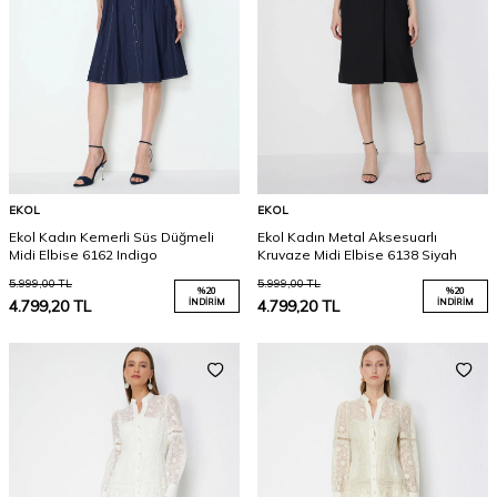
EKOL
EKOL
Ekol Kadın Kemerli Süs Düğmeli
Ekol Kadın Metal Aksesuarlı
Midi Elbise 6162 Indigo
Kruvaze Midi Elbise 6138 Siyah
5.999,00
TL
5.999,00
TL
%
20
%
20
4.799,20
TL
İNDIRIM
4.799,20
TL
İNDIRIM