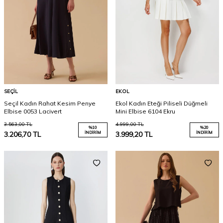
SEÇIL
EKOL
Seçil Kadın Rahat Kesim Penye
Ekol Kadın Eteği Piliseli Düğmeli
Elbise 0053 Lacivert
Mini Elbise 6104 Ekru
3.563,00
TL
4.999,00
TL
%
10
%
20
3.206,70
TL
İNDIRIM
3.999,20
TL
İNDIRIM