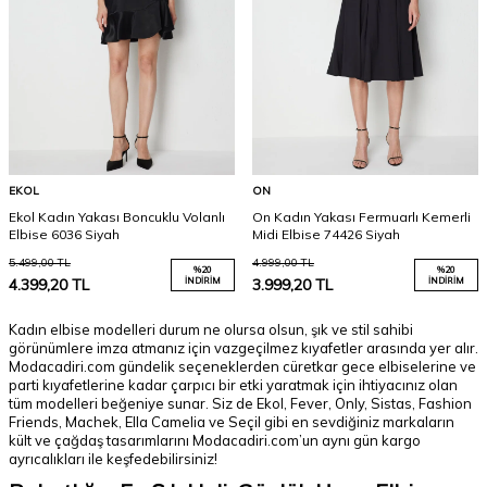
EKOL
ON
Ekol Kadın Yakası Boncuklu Volanlı
On Kadın Yakası Fermuarlı Kemerli
Elbise 6036 Siyah
Midi Elbise 74426 Siyah
5.499,00
TL
4.999,00
TL
%
20
%
20
4.399,20
TL
İNDIRIM
3.999,20
TL
İNDIRIM
Kadın elbise modelleri durum ne olursa olsun, şık ve stil sahibi
görünümlere imza atmanız için vazgeçilmez kıyafetler arasında yer alır.
Modacadiri.com gündelik seçeneklerden cüretkar gece elbiselerine ve
parti kıyafetlerine kadar çarpıcı bir etki yaratmak için ihtiyacınız olan
tüm modelleri beğeniye sunar. Siz de Ekol, Fever, Only, Sistas, Fashion
Friends, Machek, Ella Camelia ve Seçil gibi en sevdiğiniz markaların
kült ve çağdaş tasarımlarını Modacadiri.com’un aynı gün kargo
ayrıcalıkları ile keşfedebilirsiniz!