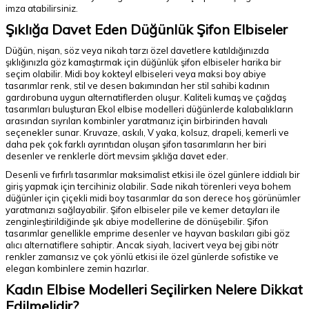
imza atabilirsiniz.
Şıklığa Davet Eden Düğünlük Şifon Elbiseler
Düğün, nişan, söz veya nikah tarzı özel davetlere katıldığınızda
şıklığınızla göz kamaştırmak için düğünlük şifon elbiseler harika bir
seçim olabilir. Midi boy kokteyl elbiseleri veya maksi boy abiye
tasarımlar renk, stil ve desen bakımından her stil sahibi kadının
gardırobuna uygun alternatiflerden oluşur. Kaliteli kumaş ve çağdaş
tasarımları buluşturan Ekol elbise modelleri düğünlerde kalabalıkların
arasından sıyrılan kombinler yaratmanız için birbirinden havalı
seçenekler sunar. Kruvaze, askılı, V yaka, kolsuz, drapeli, kemerli ve
daha pek çok farklı ayrıntıdan oluşan şifon tasarımların her biri
desenler ve renklerle dört mevsim şıklığa davet eder.
Desenli ve fırfırlı tasarımlar maksimalist etkisi ile özel günlere iddialı bir
giriş yapmak için tercihiniz olabilir. Sade nikah törenleri veya bohem
düğünler için çiçekli midi boy tasarımlar da son derece hoş görünümler
yaratmanızı sağlayabilir. Şifon elbiseler pile ve kemer detayları ile
zenginleştirildiğinde şık abiye modellerine de dönüşebilir. Şifon
tasarımlar genellikle emprime desenler ve hayvan baskıları gibi göz
alıcı alternatiflere sahiptir. Ancak siyah, lacivert veya bej gibi nötr
renkler zamansız ve çok yönlü etkisi ile özel günlerde sofistike ve
elegan kombinlere zemin hazırlar.
Kadın Elbise Modelleri Seçilirken Nelere Dikkat
Edilmelidir?