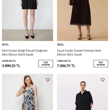
EKOL
SEÇIL
Ekol Kadın Eteği Piliseli Düğmeli
Seçil Kadın Dantel Detaylı Midi
Mini Elbise 6104 Siyah
Elbise 0031 Siyah
4.999,00
TL
7.883,00
TL
%
20
%
10
3.999,20
TL
İNDIRIM
7.094,70
TL
İNDIRIM