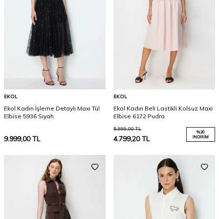
EKOL
EKOL
Ekol Kadın İşleme Detaylı Maxi Tül
Ekol Kadın Beli Lastikli Kolsuz Maxi
Elbise 5936 Siyah
Elbise 6172 Pudra
5.999,00
TL
%
20
9.999,00
TL
4.799,20
TL
İNDIRIM