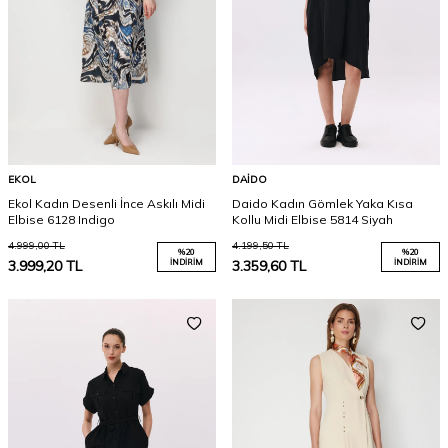
EKOL
DAIDO
Ekol Kadın Desenli İnce Askılı Midi
Daido Kadın Gömlek Yaka Kısa
Elbise 6128 Indigo
Kollu Midi Elbise 5814 Siyah
4.999,00
TL
4.199,50
TL
%
20
%
20
3.999,20
TL
İNDIRIM
3.359,60
TL
İNDIRIM