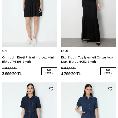
ON
EKOL
On Kadın Eteği Piliseli Kolsuz Mini
Ekol Kadın Taş İşlemeli Omzu Açık
Elbise 76493 Siyah
Maxi Elbise 6052 Siyah
4.999,00
TL
5.999,00
TL
%
20
%
20
3.999,20
TL
İNDIRIM
4.799,20
TL
İNDIRIM