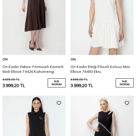
ON
ON
On Kadın Yakası Fermuarlı Kemerli
On Kadın Eteği Piliseli Kolsuz Mini
Midi Elbise 74426 Kahverengi
Elbise 76493 Ekru
4.999,00
TL
4.999,00
TL
%
20
%
20
3.999,20
TL
İNDIRIM
3.999,20
TL
İNDIRIM