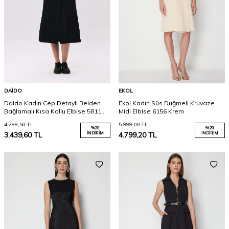
DAIDO
EKOL
Daido Kadın Cep Detaylı Belden
Ekol Kadın Süs Düğmeli Kruvaze
Bağlamalı Kısa Kollu Elbise 5811
Midi Elbise 6156 Krem
Siyah
4.299,50
TL
5.999,00
TL
%
20
%
20
3.439,60
TL
İNDIRIM
4.799,20
TL
İNDIRIM