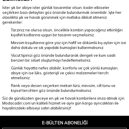
İster şık bir abiye ister günlük tasarımlar olsun, kadın elbiseler
seçilirken bazı detayları göz önünde bulundurmak önemlidir. İşte her
olasılıkta şık ve havalı görünmek için mutlaka dikkat etmeniz
gerekenler:
Tarzınız ne olursa olsun, öncelikle kombin yapacağınız etkinliğin
kıyafet kodlarına uygun bir tasarım seçmelisiniz.
Mevsim koşullarına göre yaz için hafif ve dökümlü kış ayları için ise
daha dokulu ve sık yapıdaki kumaşları kullanmalısınız.
Vücut tipinizi göz önünde bulundurarak dengeli ve kum saati
benzeri bir silüet oluşturmayı hedeflemelisiniz.
Günlük hayatta nefes alabilir, konforlu ve çok yönlü kumaşları,
abiye için ise lüks, gösterişli ve çekici malzemeleri tercih
etmelisiniz.
Renk veya desen seçerken mekan türü, mevsim, cilt tonu ve
kişisel tercihleri göz önünde bulundurmalısınız.
Siz de gündüzden geceye en şık ve havalı kombinlere imza atmak için
Modacadiri.com’un kaliteli hizmet ve aynı gün kargo ayrıcalıkları ile
hayalinizdeki elbiseyi satın alabilirsiniz!
E-BÜLTEN ABONELIĞI