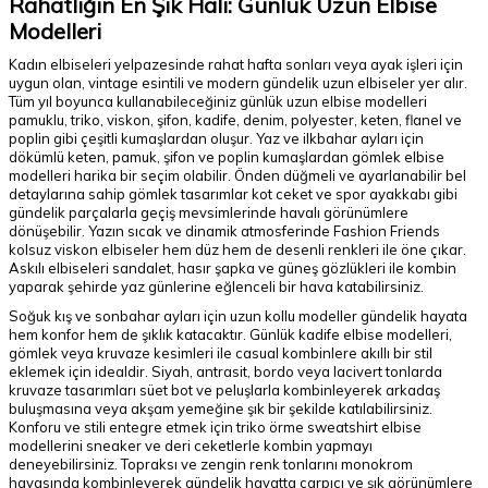
Rahatlığın En Şık Hali: Günlük Uzun Elbise
Modelleri
Kadın elbiseleri yelpazesinde rahat hafta sonları veya ayak işleri için
uygun olan, vintage esintili ve modern gündelik uzun elbiseler yer alır.
Tüm yıl boyunca kullanabileceğiniz günlük uzun elbise modelleri
pamuklu, triko, viskon, şifon, kadife, denim, polyester, keten, flanel ve
poplin gibi çeşitli kumaşlardan oluşur. Yaz ve ilkbahar ayları için
dökümlü keten, pamuk, şifon ve poplin kumaşlardan gömlek elbise
modelleri harika bir seçim olabilir. Önden düğmeli ve ayarlanabilir bel
detaylarına sahip gömlek tasarımlar kot ceket ve spor ayakkabı gibi
gündelik parçalarla geçiş mevsimlerinde havalı görünümlere
dönüşebilir. Yazın sıcak ve dinamik atmosferinde Fashion Friends
kolsuz viskon elbiseler hem düz hem de desenli renkleri ile öne çıkar.
Askılı elbiseleri sandalet, hasır şapka ve güneş gözlükleri ile kombin
yaparak şehirde yaz günlerine eğlenceli bir hava katabilirsiniz.
Soğuk kış ve sonbahar ayları için uzun kollu modeller gündelik hayata
hem konfor hem de şıklık katacaktır. Günlük kadife elbise modelleri,
gömlek veya kruvaze kesimleri ile casual kombinlere akıllı bir stil
eklemek için idealdir. Siyah, antrasit, bordo veya lacivert tonlarda
kruvaze tasarımları süet bot ve peluşlarla kombinleyerek arkadaş
buluşmasına veya akşam yemeğine şık bir şekilde katılabilirsiniz.
Konforu ve stili entegre etmek için triko örme sweatshirt elbise
modellerini sneaker ve deri ceketlerle kombin yapmayı
deneyebilirsiniz. Topraksı ve zengin renk tonlarını monokrom
havasında kombinleyerek gündelik hayatta çarpıcı ve şık görünümlere