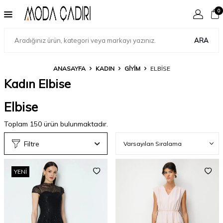
0
ARA
ANASAYFA
KADIN
GIYIM
ELBISE
Kadın Elbise
Elbise
Toplam
150
ürün bulunmaktadır.
Filtre
YENI