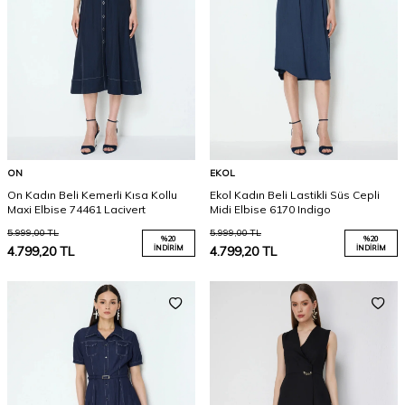
ON
EKOL
On Kadın Beli Kemerli Kısa Kollu
Ekol Kadın Beli Lastikli Süs Cepli
Maxi Elbise 74461 Lacivert
Midi Elbise 6170 Indigo
5.999,00
TL
5.999,00
TL
%
20
%
20
4.799,20
TL
İNDIRIM
4.799,20
TL
İNDIRIM