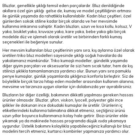
Bluzlar, genellikle şıklığı temsil eden parçalardır. Bluz denildiğinde
akıllara özel gün şıklığı gelse de, kumaş ve model çeşitliliğinin artması
ile günlük yaşamda da rahatlıkla kullanılabilir. Kadın bluz çeşitleri, özel
günlerden sokak stiline kadar birçok alanda ve her mevsimde
kullanma imkanına sahiptir. Kadın bluzları, uzun ve kısa kollu, kolsuz, V
yaka, bisiklet yaka, kruvaze yaka, kare yaka, bebe yaka gibi birçok
modelde düz ve işlemeli olarak üretilir ve birbirinden farklı kumaş
seçenekleri ile beğeniye sunulur.
Her mevsim kullanılan bluz çeşitlerinin yanı sıra, kış aylarına özel olarak
üretilen triko bluz modelleri sayesinde şıklığı soğuk havalarda da
yakalamanız mümkündür. Triko kumaşlı modeller, gündelik yaşamda
diğer giyim parçaları ve aksesuarlar ile sizi hem sıcak tutar, hem de kış
stilinizi şıklıkla tamamlamanıza yardımcı olur. Bunun yanı sıra pamuklu
penye kumaşlar, günlük yaşamlarda şıklığınızı konforla birleştirir. Siz de
böylelikle birçok tarza hitap eden modeller arasından kullanım alanına,
mevsime ve tarzınıza uygun olanlar için dolabınızda yer ayırabilirsiniz.
Bluzların bir diğer özelliği, bakımının dikkatli yapılması gereken hassas
ürünler olmasıdır. Bluzlar, şifon, viskon, lyocell, polyester gibi ince
iplikler ile dokunan ince dokudaki kumaşlar ile üretilir. Ürünlerin iç
etiketlerindeki kullanma talimatına dikkat etmeniz, seçtiğiniz ürünü
uzun yıllar boyunca kullanmanızı kolay hale getirir. Bazı ürünler elde
yıkamak ya da makinede hassas programda düşük ısıda yıkamaya
uygundur. Üstelik bakımını kolaylıkla yapabileceğiniz kullanışlı bir bluz
modelini tercih etmeniz, kurtarıcı kombinler yapmanıza yardımcı olur.