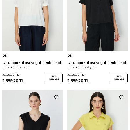
ON
ON
On Kadın Yakası Bağcıklı Duble Kol
On Kadın Yakası Bağcıklı Duble Kol
Bluz 74345 Ekru
Bluz 74345 Siyah
3.199,00
TL
3.199,00
TL
%
20
%
20
2.559,20
TL
İNDIRIM
2.559,20
TL
İNDIRIM