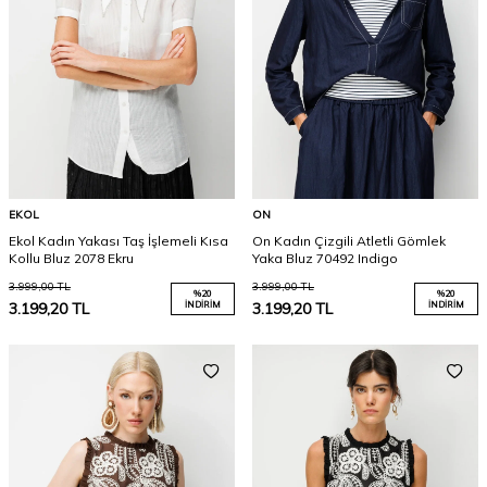
EKOL
ON
Ekol Kadın Yakası Taş İşlemeli Kısa
On Kadın Çizgili Atletli Gömlek
Kollu Bluz 2078 Ekru
Yaka Bluz 70492 Indigo
3.999,00
TL
3.999,00
TL
%
20
%
20
3.199,20
TL
İNDIRIM
3.199,20
TL
İNDIRIM