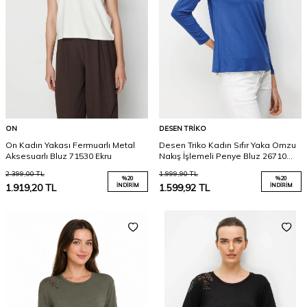
ON
DESEN TRIKO
On Kadın Yakası Fermuarlı Metal
Desen Triko Kadın Sıfır Yaka Omzu
Aksesuarlı Bluz 71530 Ekru
Nakış İşlemeli Penye Bluz 26710
Indigo
2.399,00
TL
1.999,90
TL
%
20
%
20
1.919,20
TL
İNDIRIM
1.599,92
TL
İNDIRIM