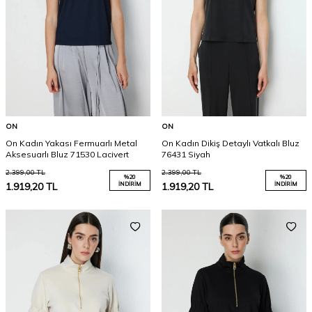
ON
ON
On Kadın Yakası Fermuarlı Metal
On Kadın Dikiş Detaylı Vatkalı Bluz
Aksesuarlı Bluz 71530 Lacivert
76431 Siyah
2.399,00
TL
2.399,00
TL
%
20
%
20
1.919,20
TL
İNDIRIM
1.919,20
TL
İNDIRIM