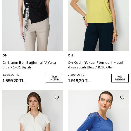
ON
ON
On Kadın Beli Bağlamalı V Yaka
On Kadın Yakası Fermuarlı Metal
Bluz 71431 Siyah
Aksesuarlı Bluz 71530 Oliv
1.999,00
TL
2.399,00
TL
%
20
%
20
1.599,20
TL
İNDIRIM
1.919,20
TL
İNDIRIM