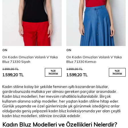
ON
ON
On Kadın Omuzları Volanlı V Yaka
On Kadın Omuzları Volanlı V Yaka
Bluz 71330 Siyah
Bluz 71330 Kırmızı
1.999,00
TL
1.999,00
TL
%
20
%
20
1.599,20
TL
İNDIRIM
1.599,20
TL
İNDIRIM
Kadın stiline kolay bir şekilde feminen ışıltı kazandıran bluzlar,
gardırobunuzda mutlaka yer alması gereken parçalar arasındadır.
Kadın bluz modelleri, her mevsim rahatlıkla kullanılabilir. Birçok
kullanım alanına sahip modeller, her yaştan kadın stiline hitap eder.
Günlük yaşamda ve özel günlerinizde şık görünmek istediğiniz anlar
olduğunda geniş yelpazeli kadın bluz koleksiyonunda yer alan çeşitli
kadın bluz modelleri, stilinize öncülük edebilir.
Kadın Bluz Modelleri ve Özellikleri Nelerdir?