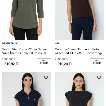
DESEN TRIKO
ON
Desen Triko Kadın V Yaka Omzu
On Kadın Yakası Fermuarlı Metal
Nakış İşlemeli Penye Bluz 26700
Aksesuarlı Bluz 71530 Kahverengi
Haki
1.899,90
TL
2.399,00
TL
%
20
%
20
1.519,92
TL
İNDIRIM
1.919,20
TL
İNDIRIM