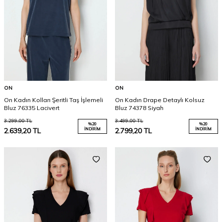
ON
ON
On Kadın Kolları Şeritli Taş İşlemeli
On Kadın Drape Detaylı Kolsuz
Bluz 76335 Lacivert
Bluz 74378 Siyah
3.299,00
TL
3.499,00
TL
%
20
%
20
2.639,20
TL
İNDIRIM
2.799,20
TL
İNDIRIM