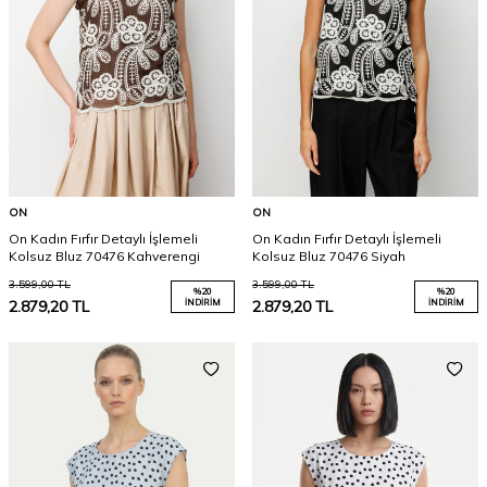
ON
ON
On Kadın Fırfır Detaylı İşlemeli
On Kadın Fırfır Detaylı İşlemeli
Kolsuz Bluz 70476 Kahverengi
Kolsuz Bluz 70476 Siyah
3.599,00
TL
3.599,00
TL
%
20
%
20
2.879,20
TL
İNDIRIM
2.879,20
TL
İNDIRIM