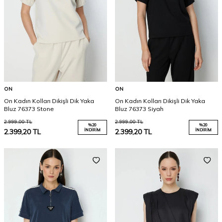
ON
ON
On Kadın Kolları Dikişli Dik Yaka
On Kadın Kolları Dikişli Dik Yaka
Bluz 76373 Stone
Bluz 76373 Siyah
2.999,00
TL
2.999,00
TL
%
20
%
20
2.399,20
TL
İNDIRIM
2.399,20
TL
İNDIRIM