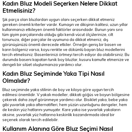
Kadın Bluz Modeli Seçerken Nelere Dikkat
Etmelisiniz?
Şık parça olan bluzlardan uygun olanı seçerken dikkat etmeniz
gereken önemli kriterler vardır. Kumaşın ve dikişinin kalitesi, uzun yıllar
kullanmanızı etkileyen önemli faktörler arasındadır. Bunun yanı sıra
tüm giyim parçalarında olduğu gibi kendi vücut ölçülerinize, cilt
tonunuza, diğer parçalar ile uyumuna da dikkat etmeniz, dış
görünüşünüzü önemli derecede etkiler. Örneğin geniş bir basen ve
karın bölgeniz varsa, koyu renkte ve dökümlü bayan bluz modellerini
tercih etmelisiniz. Basenlerinizi örtmeyi tercih ediyor da olabilirsiniz. Bu
durumda baseni kapatan tunik boy bluzlar, kusuru kamufle etmenize ve
dengeli bir silüet oluşturmanıza yardımcı olur.
Kadın Bluz Seçiminde Yaka Tipi Nasıl
Olmalıdır?
Bluz seçiminde yaka stilinin de boy ve kiloya göre uygun tercih
edilmesi önemlidir. V yakalı modeller, dikkati göğüs ve boyun bölgesine
çekerek daha zayıf görünmeye yardımcı olur. Bisiklet yaka, bebe yaka
gibi yuvarlak yaka alternatifleri, hem yüzün uzunluğunu dengeler, hem
de keskin yüz hatlarını yumuşatır. Kare yaka ise yuvarlak yakaların
aksine, yuvarlak yüz hatlarına keskinlik kazandırmada ideal bir
seçenek olarak tercih edilebilir.
Kullanım Alanına Göre Bluz Seçimi Nasıl