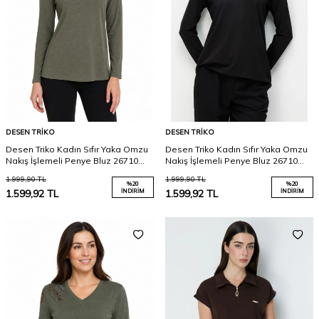
DESEN TRIKO
DESEN TRIKO
Desen Triko Kadın Sıfır Yaka Omzu
Desen Triko Kadın Sıfır Yaka Omzu
Nakış İşlemeli Penye Bluz 26710
Nakış İşlemeli Penye Bluz 26710
Haki
Siyah
1.999,90
TL
1.999,90
TL
%
20
%
20
1.599,92
TL
İNDIRIM
1.599,92
TL
İNDIRIM