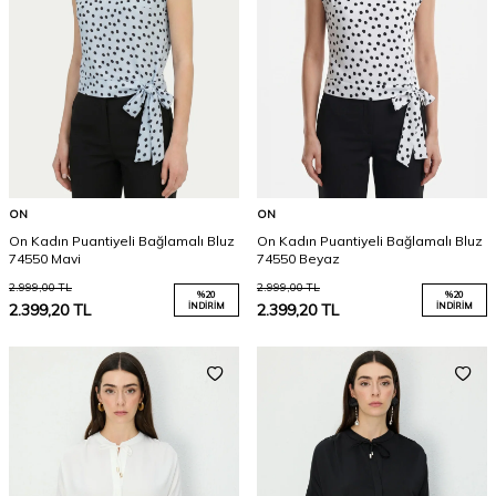
ON
ON
On Kadın Puantiyeli Bağlamalı Bluz
On Kadın Puantiyeli Bağlamalı Bluz
74550 Mavi
74550 Beyaz
2.999,00
TL
2.999,00
TL
%
20
%
20
2.399,20
TL
İNDIRIM
2.399,20
TL
İNDIRIM