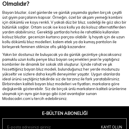
Olmalıdır?
Bayan bluzlar, özel günlerde ve günlük yaşamda giyilen birçok çeşitli
üst giyim parçalarını kapsar. Örneğin, özel bir akşam yemeği kombini
için dökümlü ve koyu renkli, V yakalı düz bir bluz, sadeliği ile göz alıcı bir
bütünlük sağlar. Ortam sıcak ise kısa kollu ya da kolsuz alternatiflerden
yardım alabilirsiniz. Gerektiği şartlarda hırka ile rahatlıkla kullanılan
kolsuz bluzlar, gecenizin kurtarıcı parçası olabilir. İş hayatı için de uzun
kollu dökümlü bluz modelleri, kalem etek ya da kumaş pantolon ile
birleşerek feminen stilinize ofis şıklığı kazandırır.
Yakın bir dostunuz ile buluşacak ya da günlük gezintiye çıkacaksanız
pamuklu uzun kollu penye bluz bayan seçenekleri jean’le yaptığınız
kombinler ile dinamik bir sokak stili oluşturur. İçinde rahat ve şık
hissettiğiniz bayan bluz modeli, bulunduğunuz her yerde modunuzu
yükseltir ve sizlere daha keyifli deneyimler yaşatır. Uygun alanlarda
ideal ürünü seçtiğiniz takdirde siz de tarzınız ile fark yaratabilirsiniz.
Birbirinden kaliteli bayan bluz modelleri ve fiyatları, markalara göre
değişkenlik gösterebilir. Siz de birçok ünlü markaların kaliteli ürünlerine
ulaşmak için aynı gün kargo gibi özel avantajlar sunan
Modacadiri.com’u tercih edebilirsiniz.
E-BÜLTEN ABONELIĞI
KAYIT OLUN