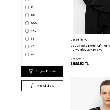
Antrasit
XL
B.MELANJ
XXL
Bej
XXXL
Beyaz
4XL
Bordo
38
Sepete Ekle
DESEN TRIKO
Camel
Desen Triko Kadın Sıfır Yak
40
Penye Bluz 26710 Siyah
D.KAHVE
44
1.999,90
TL
Ekru
46
1.599,92
TL
Füme
48
Seçimi Filtrele
Gri
STD
GRİ MELANJ
HEPSİNİ SİL
GÜL KURUSU
Haki
Hardal