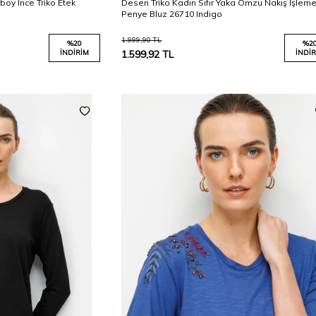
boy İnce Triko Etek
Desen Triko Kadın Sıfır Yaka Omzu Nakış İşleme
Penye Bluz 26710 Indigo
1.999,90
TL
%
20
%
2
İNDIRIM
1.599,92
TL
İNDIR