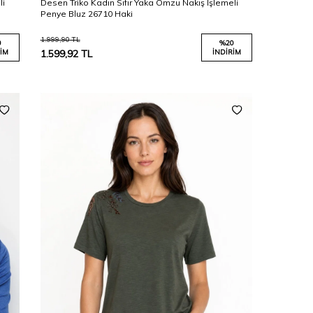
li
Desen Triko Kadın Sıfır Yaka Omzu Nakış İşlemeli
Penye Bluz 26710 Haki
1.999,90
TL
0
%
20
IM
1.599,92
TL
İNDIRIM