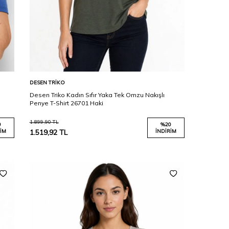
Karşılaştır
Sepete Ekle
DESEN TRIKO
Desen Triko Kadın Sıfır Yaka Tek Omzu Nakışlı
Penye T-Shirt 26701 Haki
1.899,90
TL
0
%
20
IM
1.519,92
TL
İNDIRIM