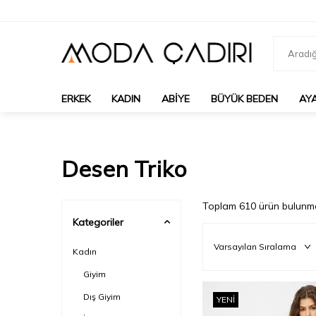
ERKEK
KADIN
ABIYE
BÜYÜK BEDEN
AY
Desen Triko
Toplam
610
ürün bulunma
Kategoriler
Kadın
Giyim
Dış Giyim
YENI