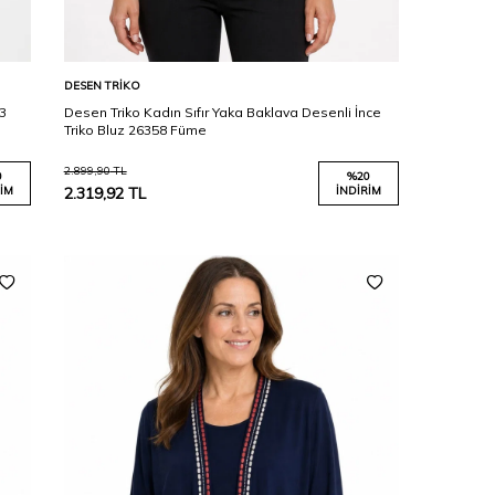
Karşılaştır
Sepete Ekle
DESEN TRIKO
53
Desen Triko Kadın Sıfır Yaka Baklava Desenli İnce
Triko Bluz 26358 Füme
2.899,90
TL
0
%
20
IM
2.319,92
TL
İNDIRIM