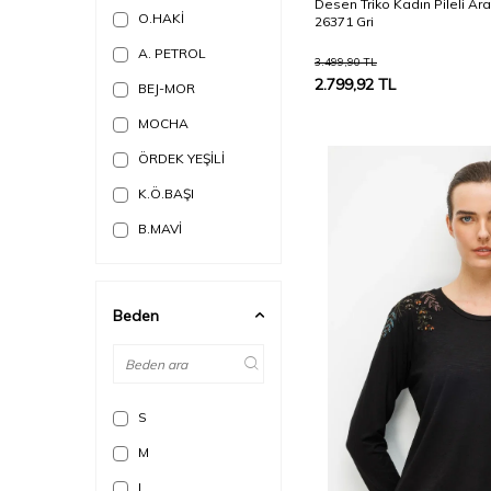
Desen Triko Kadın Pileli Ara
O.HAKİ
26371 Gri
A. PETROL
3.499,90
TL
2.799,92
TL
BEJ-MOR
MOCHA
ÖRDEK YEŞİLİ
K.Ö.BAŞI
B.MAVİ
A. YEŞİL
A.K.YEŞİLİ
Beden
A.MOR
A.Ö. BAŞI
Açık Gri
S
AÇIK KIRMIZI
M
AÇIK YEŞİL
L