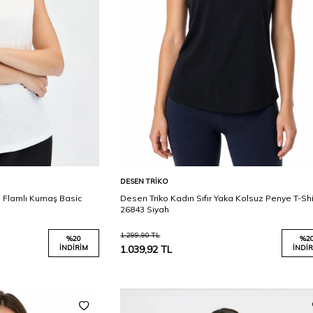
Karşılaştır
Karşılaştır
Sepete Ekle
DESEN TRIKO
a Flamlı Kumaş Basic
Desen Triko Kadın Sıfır Yaka Kolsuz Penye T-Shi
26843 Siyah
1.299,90
TL
%
20
%
2
İNDIRIM
1.039,92
TL
İNDIR