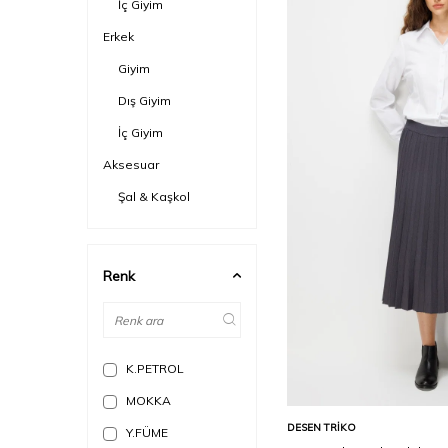
İç Giyim
Erkek
Giyim
Dış Giyim
İç Giyim
Aksesuar
Şal & Kaşkol
Cüzdan & Kartlık
Bere & Şapka &
Renk
Eldiven
Sonbahar - Kış Sezonu
WS 25
K.PETROL
MOKKA
Sepete Ekle
DESEN TRIKO
Y.FÜME