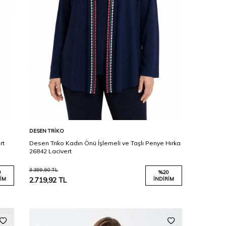
Karşılaştır
Sepete Ekle
DESEN TRIKO
rt
Desen Triko Kadın Önü İşlemeli ve Taşlı Penye Hırka
26842 Lacivert
3.399,90
TL
0
%
20
IM
2.719,92
TL
İNDIRIM