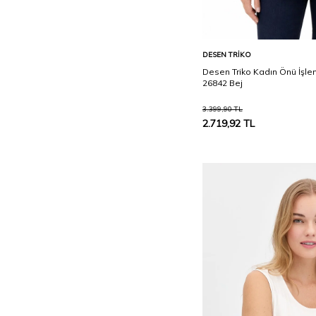
Oranj
PARLEMENT
Sepete Ekle
DESEN TRIKO
Petrol
Desen Triko Kadın Önü İşlem
Portakal
26842 Bej
S.YEŞİLİ
3.399,90
TL
2.719,92
TL
Saks
Şeker Pembe
SIKLAMEN
Siyah
Somon
SU YEŞİLİ
Taba
Taş
V. BEJ