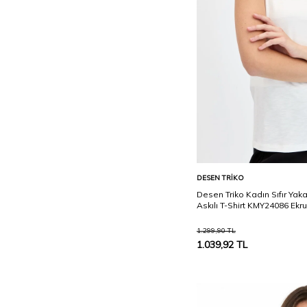
V.BEJ
V.KIRMIZI
VİŞNE
VİŞNE ÇÜRÜĞÜ
Vizon
Y.A. LACİVERT
Yeşil
YOSUN
Sepete Ekle
DESEN TRIKO
Desen Triko Kadın Sıfır Yak
Askılı T-Shirt KMY24086 Ekru
1.299,90
TL
1.039,92
TL