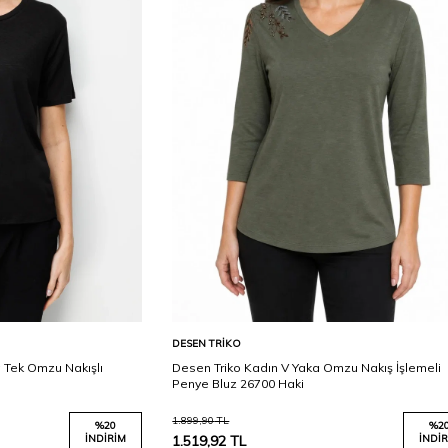
Karşılaştır
Karşılaştır
Sepete Ekle
DESEN TRIKO
a Tek Omzu Nakışlı
Desen Triko Kadın V Yaka Omzu Nakış İşlemeli
Penye Bluz 26700 Haki
1.899,90
TL
%
20
%
2
İNDIRIM
1.519,92
TL
İNDIR