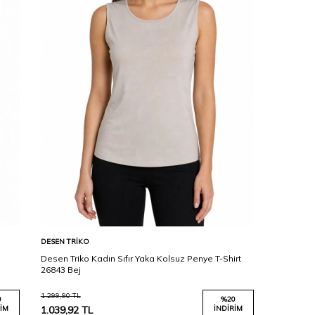
Karşılaştır
Sepete Ekle
DESEN TRIKO
Desen Triko Kadın Sıfır Yaka Kolsuz Penye T-Shirt
26843 Bej
1.299,90
TL
0
%
20
IM
1.039,92
TL
İNDIRIM