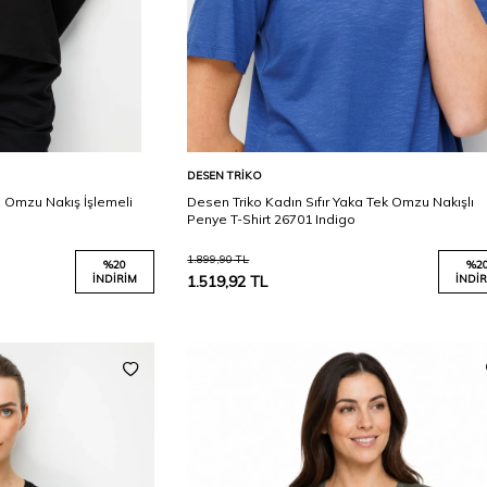
Karşılaştır
Karşılaştır
Sepete Ekle
DESEN TRIKO
a Omzu Nakış İşlemeli
Desen Triko Kadın Sıfır Yaka Tek Omzu Nakışlı
Penye T-Shirt 26701 Indigo
1.899,90
TL
%
20
%
2
İNDIRIM
1.519,92
TL
İNDIR