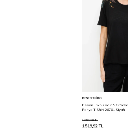
Indigo
K LACİ
K. Bej
K. ÖRDEK BAŞI
K. TABA
K.FÜME
K.KIRMIZI
K.MOR
K.MÜRDÜM
K.S. MAVİ
K.TABA
Sepete Ekle
DESEN TRIKO
Desen Triko Kadın Sıfır Yak
K.YOSUN
Penye T-Shirt 26701 Siyah
Kahverengi
1.899,90
TL
Kemik
1.519,92
TL