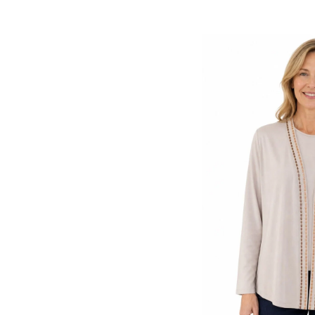
Kırmızı
KOYU KAHVE
KOYU LACİVERT
Krem
Lacivert
Lila
M.KAHVE
Mavi
Mercan
Mint
Mor
MÜRDÜM
Nefti
Ö. BAŞI