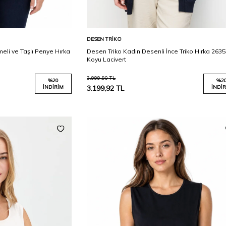
Karşılaştır
Karşılaştır
Sepete Ekle
DESEN TRIKO
eli ve Taşlı Penye Hırka
Desen Triko Kadın Desenli İnce Triko Hırka 263
Koyu Lacivert
3.999,90
TL
%
20
%
2
İNDIRIM
3.199,92
TL
İNDIR