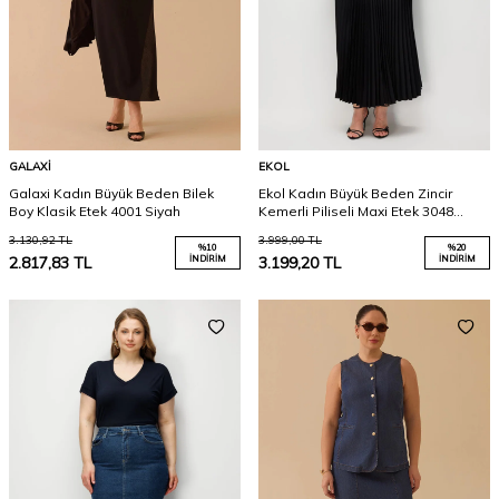
GALAXI
EKOL
Galaxi Kadın Büyük Beden Bilek
Ekol Kadın Büyük Beden Zincir
Boy Klasik Etek 4001 Siyah
Kemerli Piliseli Maxi Etek 3048
Siyah
3.130,92
TL
3.999,00
TL
%
10
%
20
2.817,83
TL
İNDIRIM
3.199,20
TL
İNDIRIM