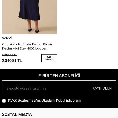
GALAXI
Galaxi Kadın Büyük Beden Klasik
Kesim Midi Etek 4002 Lacivert
2.753,89
TL
%
15
2.340,81
TL
İNDIRIM
E-BÜLTEN ABONELIĞI
KAYIT OLUN
KVKK Sözleşmesi'ni
, Okudum, Kabul Ediyorum.
SOSYAL MEDYA