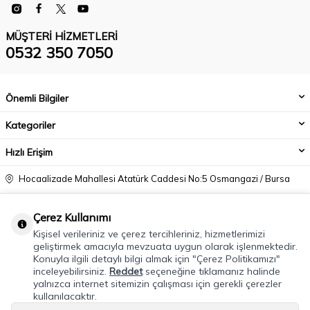
MÜŞTERI HIZMETLERI
0532 350 7050
Önemli Bilgiler
Kategoriler
Hızlı Erişim
Hocaalizade Mahallesi Atatürk Caddesi No:5 Osmangazi / Bursa
0532 350 7050
Çerez Kullanımı
info@modacadiri.com
Kişisel verileriniz ve çerez tercihleriniz, hizmetlerimizi
geliştirmek amacıyla mevzuata uygun olarak işlenmektedir.
Konuyla ilgili detaylı bilgi almak için "Çerez Politikamızı"
inceleyebilirsiniz.
Reddet
seçeneğine tıklamanız halinde
yalnızca internet sitemizin çalışması için gerekli çerezler
kullanılacaktır.