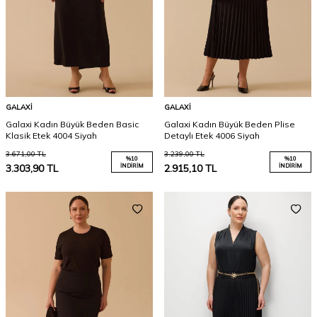
GALAXI
GALAXI
Galaxi Kadın Büyük Beden Basic
Galaxi Kadın Büyük Beden Plise
Klasik Etek 4004 Siyah
Detaylı Etek 4006 Siyah
3.671,00
TL
3.239,00
TL
%
10
%
10
3.303,90
TL
İNDIRIM
2.915,10
TL
İNDIRIM