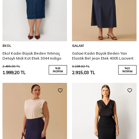
EKOL
GALAXI
Ekol Kadın Büyük Beden Yırtmaç
Galaxi Kadın Büyük Beden Yarı
Detaylı Midi Kot Etek 3044 Indigo
Elastik Bel Jean Etek 4005 Lacivert
2.499,00
TL
3.238,92
TL
%
20
%
10
1.999,20
TL
İNDIRIM
2.915,03
TL
İNDIRIM