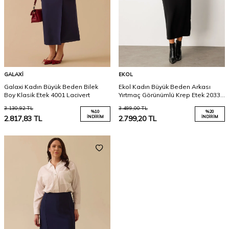
GALAXI
EKOL
Galaxi Kadın Büyük Beden Bilek
Ekol Kadın Büyük Beden Arkası
Boy Klasik Etek 4001 Lacivert
Yırtmaç Görünümlü Krep Etek 2033
Siyah
3.130,92
TL
3.499,00
TL
%
10
%
20
2.817,83
TL
İNDIRIM
2.799,20
TL
İNDIRIM