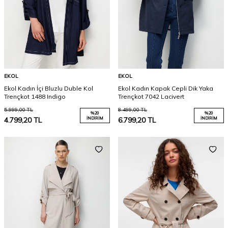
EKOL
EKOL
Ekol Kadın İçi Bluzlu Duble Kol
Ekol Kadın Kapak Cepli Dik Yaka
Trençkot 1488 Indigo
Trençkot 7042 Lacivert
5.999,00
TL
8.499,00
TL
%
20
%
20
4.799,20
TL
İNDIRIM
6.799,20
TL
İNDIRIM