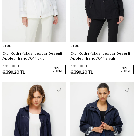
EKOL
EKOL
Ekol Kadın Yakası Leopar Desenli
Ekol Kadın Yakası Leopar Desenli
Apoletli Trenç 7044 Ekru
Apoletli Trenç 7044 Siyah
7.999,00
TL
7.999,00
TL
%
20
%
20
6.399,20
TL
İNDIRIM
6.399,20
TL
İNDIRIM