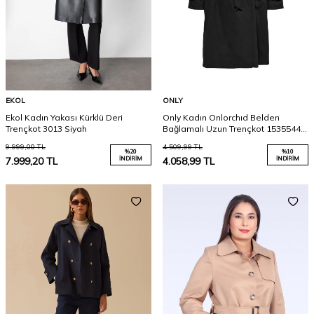
EKOL
ONLY
Ekol Kadın Yakası Kürklü Deri
Only Kadın Onlorchıd Belden
Trençkot 3013 Siyah
Bağlamalı Uzun Trençkot 15355443
Siyah
9.999,00
TL
4.509,99
TL
%
20
%
10
7.999,20
TL
İNDIRIM
4.058,99
TL
İNDIRIM