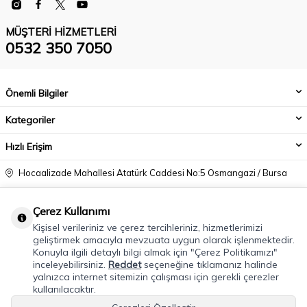
MÜŞTERI HIZMETLERI
0532 350 7050
Önemli Bilgiler
Kategoriler
Hızlı Erişim
Hocaalizade Mahallesi Atatürk Caddesi No:5 Osmangazi / Bursa
0532 350 7050
Çerez Kullanımı
info@modacadiri.com
Kişisel verileriniz ve çerez tercihleriniz, hizmetlerimizi
geliştirmek amacıyla mevzuata uygun olarak işlenmektedir.
Konuyla ilgili detaylı bilgi almak için "Çerez Politikamızı"
inceleyebilirsiniz.
Reddet
seçeneğine tıklamanız halinde
yalnızca internet sitemizin çalışması için gerekli çerezler
kullanılacaktır.