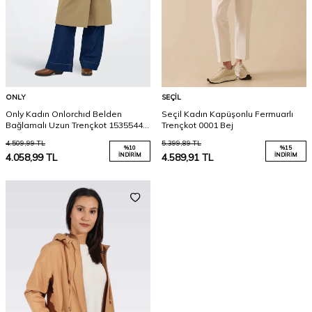
ONLY
SEÇIL
Only Kadın Onlorchıd Belden
Seçil Kadın Kapüşonlu Fermuarlı
Bağlamalı Uzun Trençkot 15355443
Trençkot 0001 Bej
Kahverengi
4.509,99
TL
5.399,89
TL
%
10
%
15
4.058,99
TL
İNDIRIM
4.589,91
TL
İNDIRIM