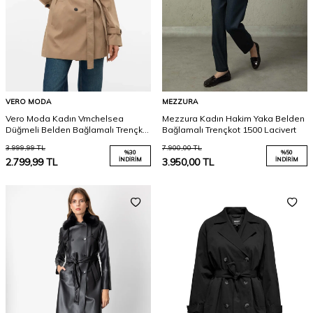
VERO MODA
MEZZURA
Vero Moda Kadın Vmchelsea
Mezzura Kadın Hakim Yaka Belden
Düğmeli Belden Bağlamalı Trençkot
Bağlamalı Trençkot 1500 Lacivert
10329343 Vizon
3.999,99
TL
7.900,00
TL
%
30
%
50
2.799,99
TL
İNDIRIM
3.950,00
TL
İNDIRIM