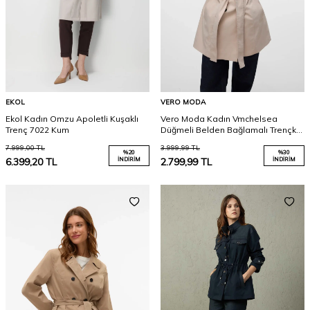
EKOL
VERO MODA
Ekol Kadın Omzu Apoletli Kuşaklı
Vero Moda Kadın Vmchelsea
Trenç 7022 Kum
Düğmeli Belden Bağlamalı Trençkot
10329343 Taş
7.999,00
TL
3.999,99
TL
%
20
%
30
6.399,20
TL
İNDIRIM
2.799,99
TL
İNDIRIM