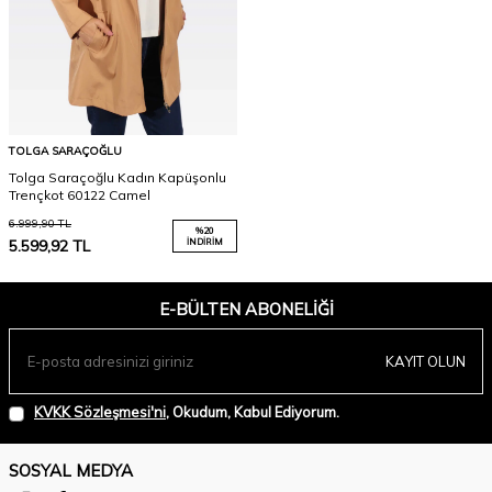
TOLGA SARAÇOĞLU
Tolga Saraçoğlu Kadın Kapüşonlu
Trençkot 60122 Camel
6.999,90
TL
%
20
5.599,92
TL
İNDIRIM
E-BÜLTEN ABONELIĞI
KAYIT OLUN
KVKK Sözleşmesi'ni
, Okudum, Kabul Ediyorum.
SOSYAL MEDYA