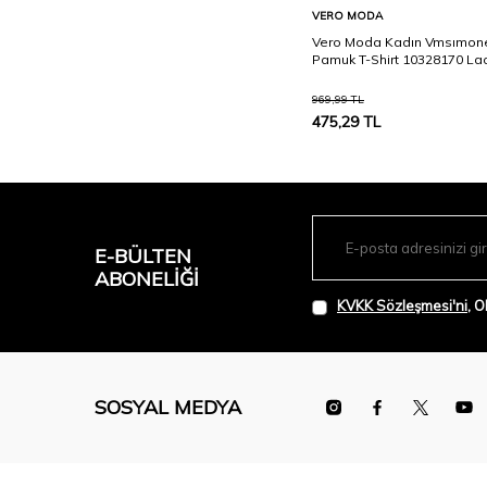
Sepete Ekle
VERO MODA
Vero Moda Kadın Vmsımone
Pamuk T-Shirt 10328170 Lac
969,99
TL
475,29
TL
E-BÜLTEN
ABONELIĞI
KVKK Sözleşmesi'ni
, 
SOSYAL MEDYA