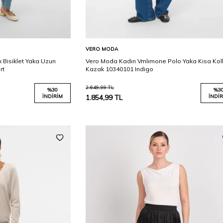
Karşılaştır
Karşılaştır
Sepete Ekle
VERO MODA
Bisiklet Yaka Uzun
Vero Moda Kadın Vmlımone Polo Yaka Kısa Kol
rt
Kazak 10340101 Indigo
2.649,99
TL
%
30
%
3
İNDIRIM
1.854,99
TL
İNDIR