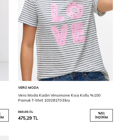
Karşılaştır
Sepete Ekle
VERO MODA
i
Vero Moda Kadın Vmsımone Kısa Kollu %100
Pamuk T-Shirt 10328170 Ekru
969,99
TL
1
%
51
IM
475,29
TL
İNDIRIM