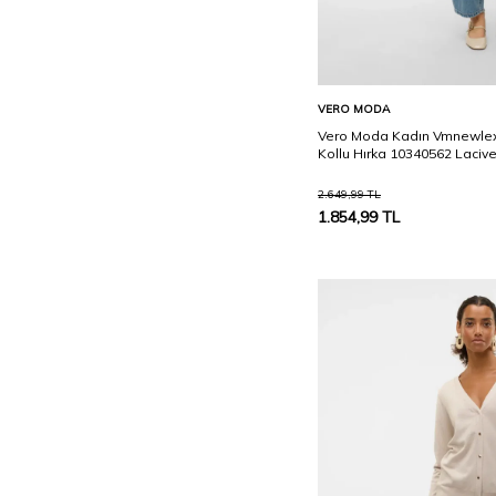
Sepete Ekle
VERO MODA
Vero Moda Kadın Vmnewlex 
Kollu Hırka 10340562 Lacive
2.649,99
TL
1.854,99
TL