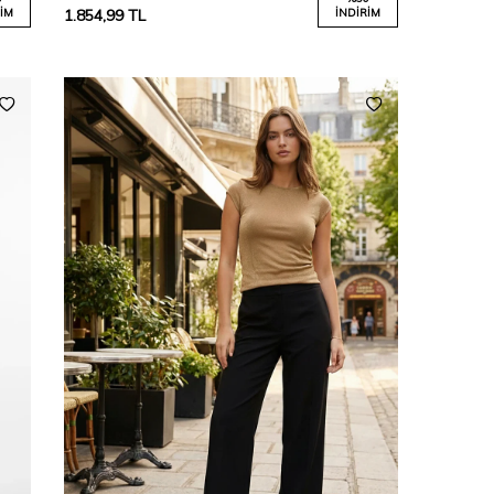
IM
1.854,99
TL
İNDIRIM