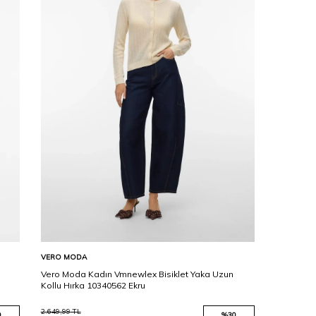
Karşılaştır
Sepete Ekle
VERO MODA
Vero Moda Kadın Vmnewlex Bisiklet Yaka Uzun
Kollu Hırka 10340562 Ekru
2.649,99
TL
0
%
30