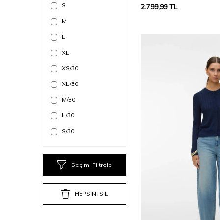
S
2.799,99
TL
M
L
XL
XS/30
XL/30
M/30
L/30
S/30
XS/32
XL/32
Seçimi Filtrele
S/32
M/32
HEPSİNİ SİL
L/32