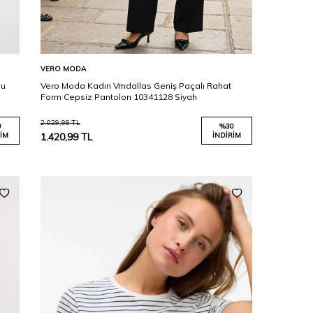
Karşılaştır
Sepete Ekle
VERO MODA
lu
Vero Moda Kadın Vmdallas Geniş Paçalı Rahat
Form Cepsiz Pantolon 10341128 Siyah
2.029,99
TL
0
%
30
IM
1.420,99
TL
İNDIRIM