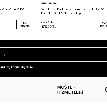
Karşılaştır
Karşılaştır
Sepete Ekle
VERO MODA
 Kısa Kollu %100
Vero Moda Kadın Vmsımone Kısa Kollu %100
ivert
Pamuk T-Shirt 10328170 Beyaz
969,99
TL
%
51
%
5
İNDIRIM
475,29
TL
İNDIR
Okudum, Kabul Ediyorum.
MÜŞTERI
HIZMETLERI