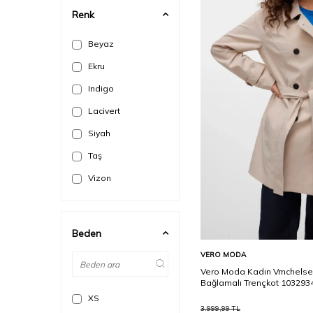
Renk
Beyaz
Ekru
Indigo
Lacivert
Siyah
Taş
Vizon
Beden
Sepete Ekle
VERO MODA
Vero Moda Kadın Vmchelse
Bağlamalı Trençkot 103293
XS
3.999,99
TL