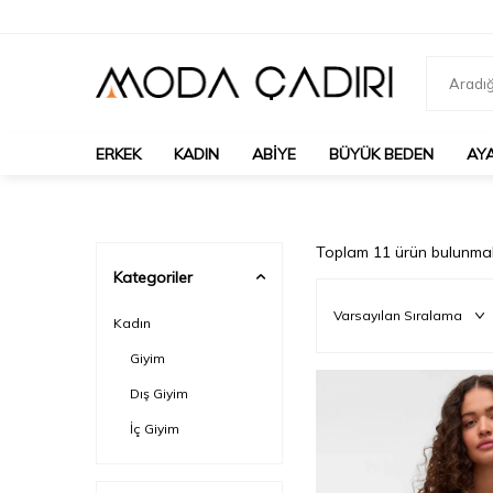
ERKEK
KADIN
ABIYE
BÜYÜK BEDEN
AY
Toplam
11
ürün bulunmak
Kategoriler
Kadın
Giyim
Dış Giyim
İç Giyim