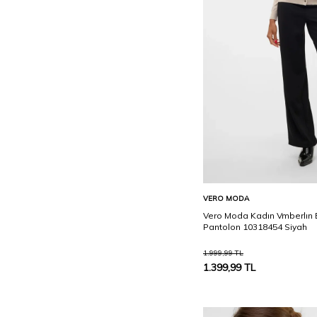
Sepete Ekle
VERO MODA
Vero Moda Kadın Vmberlın B
Pantolon 10318454 Siyah
1.999,99
TL
1.399,99
TL