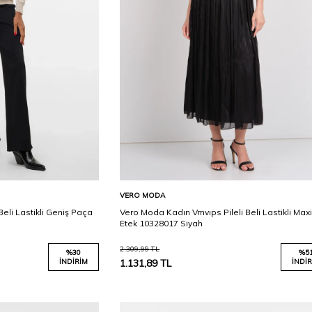
Karşılaştır
Karşılaştır
Sepete Ekle
VERO MODA
eli Lastikli Geniş Paça
Vero Moda Kadın Vmvıps Pileli Beli Lastikli Max
Etek 10328017 Siyah
2.309,99
TL
%
30
%
5
İNDIRIM
1.131,89
TL
İNDIR