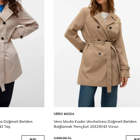
Karşılaştır
Karşılaştır
Sepete Ekle
VERO MODA
a Düğmeli Belden
Vero Moda Kadın Vmchelsea Düğmeli Belden
43 Taş
Bağlamalı Trençkot 10329343 Vizon
3.999,99
TL
%
30
%
3