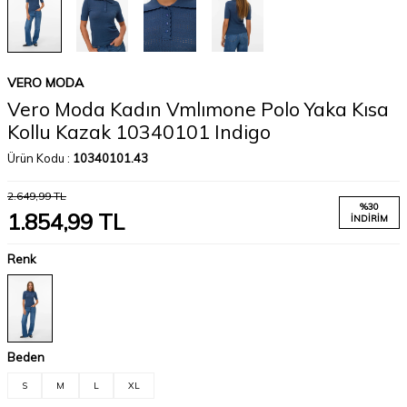
VERO MODA
Vero Moda Kadın Vmlımone Polo Yaka Kısa
Kollu Kazak 10340101 Indigo
Ürün Kodu :
10340101.43
2.649,99
TL
%
30
1.854,99
TL
İNDIRIM
Renk
Beden
S
M
L
XL