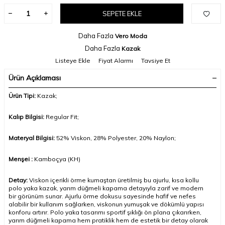
SEPETE EKLE
Daha Fazla
Vero Moda
Daha Fazla
Kazak
Listeye Ekle
Fiyat Alarmı
Tavsiye Et
Ürün Açıklaması
Ürün Tipi:
Kazak;
Kalıp Bilgisi:
Regular Fit;
Materyal Bilgisi:
52% Viskon, 28% Polyester, 20% Naylon;
Menşei :
Kamboçya (KH)
Detay:
Viskon içerikli örme kumaştan üretilmiş bu ajurlu, kısa kollu
polo yaka kazak, yarım düğmeli kapama detayıyla zarif ve modern
bir görünüm sunar. Ajurlu örme dokusu sayesinde hafif ve nefes
alabilir bir kullanım sağlarken, viskonun yumuşak ve dökümlü yapısı
konforu artırır. Polo yaka tasarımı sportif şıklığı ön plana çıkarırken,
yarım düğmeli kapama hem pratiklik hem de estetik bir detay olarak