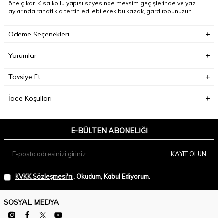
öne çıkar. Kısa kollu yapısı sayesinde mevsim geçişlerinde ve yaz
aylarında rahatlıkla tercih edilebilecek bu kazak, gardırobunuzun
dikkat çekici parçalarından biri olmaya adaydır;
Ödeme Seçenekleri
Ürün Boyu(cm):
57;
Yorumlar
Tavsiye Et
İade Koşulları
E-BÜLTEN ABONELIĞI
KAYIT OLUN
KVKK Sözleşmesi'ni
, Okudum, Kabul Ediyorum.
SOSYAL MEDYA