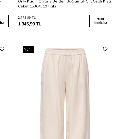
k
Only Kadın Onlarıs Belden Bağlamalı Çift Cepli Kısa
Ceket 15364310 Haki
2.779,99
TL
0
%
30
IM
1.945,99
TL
İNDIRIM
YENI