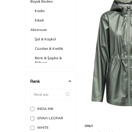
Büyük Beden
Kadın
Erkek
Aksesuar
Şal & Kaşkol
Cüzdan & Kartlık
Bere & Şapka &
Eldiven
Sonbahar - Kış Sezonu
WS 25
Renk
INDIA INK
SİYAH-LEOPAR
Sepete Ekle
ONLY
WHITE