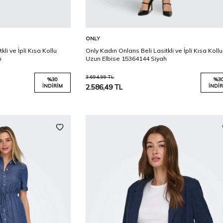
Karşılaştır
Karşılaştır
Sepete Ekle
ONLY
kli ve İpli Kısa Kollu
Only Kadın Onlarıs Beli Lasitkli ve İpli Kısa Kollu
n
Uzun Elbise 15364144 Siyah
3.694,99
TL
%
30
%
3
İNDIRIM
2.586,49
TL
İNDIR