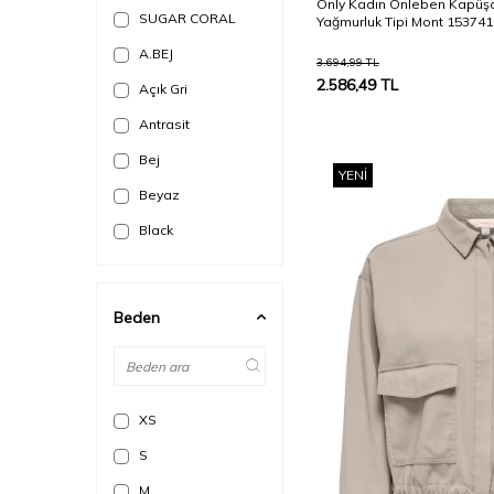
Only Kadın Onleben Kapüş
SUGAR CORAL
Yağmurluk Tipi Mont 153741
A.BEJ
3.694,99
TL
2.586,49
TL
Açık Gri
Antrasit
Bej
YENI
Beyaz
Black
Camel
Ekru
Beden
Fındık
Gri
Haki
XS
Indigo
S
Kahverengi
M