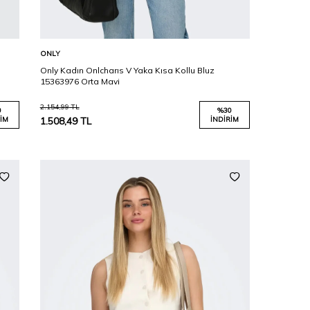
Karşılaştır
Sepete Ekle
ONLY
Only Kadın Onlcharıs V Yaka Kısa Kollu Bluz
15363976 Orta Mavi
2.154,99
TL
0
%
30
IM
1.508,49
TL
İNDIRIM