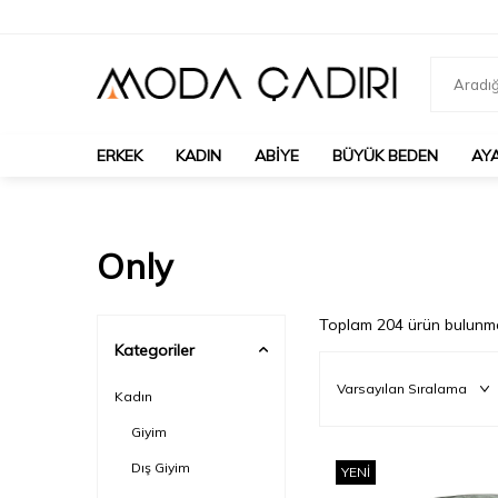
ERKEK
KADIN
ABIYE
BÜYÜK BEDEN
AY
Only
Toplam
204
ürün bulunma
Kategoriler
Kadın
Giyim
Dış Giyim
YENI