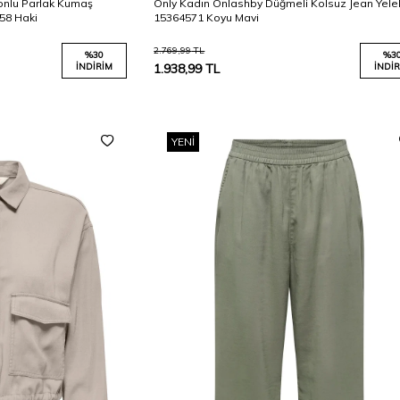
onlu Parlak Kumaş
Only Kadın Onlashby Düğmeli Kolsuz Jean Yele
58 Haki
15364571 Koyu Mavi
2.769,99
TL
%
30
%
3
İNDIRIM
1.938,99
TL
İNDIR
YENI