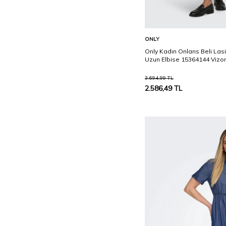
Sepete Ekle
ONLY
Only Kadın Onlarıs Beli Lasit
Uzun Elbise 15364144 Vizo
3.694,99
TL
2.586,49
TL