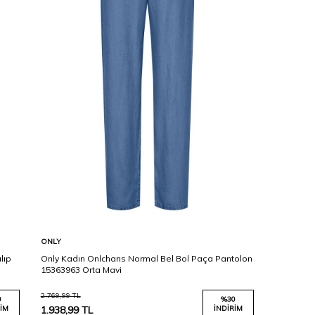
Karşılaştır
Sepete Ekle
ONLY
lıp
Only Kadın Onlcharıs Normal Bel Bol Paça Pantolon
15363963 Orta Mavi
2.769,99
TL
0
%
30
IM
1.938,99
TL
İNDIRIM