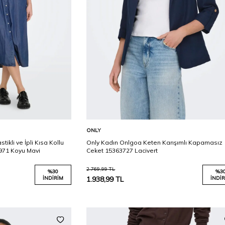
Karşılaştır
Karşılaştır
Sepete Ekle
ONLY
tikli ve İpli Kısa Kollu
Only Kadın Onlgoa Keten Karışımlı Kapamasız
971 Koyu Mavi
Ceket 15363727 Lacivert
2.769,99
TL
%
30
%
3
İNDIRIM
1.938,99
TL
İNDIR