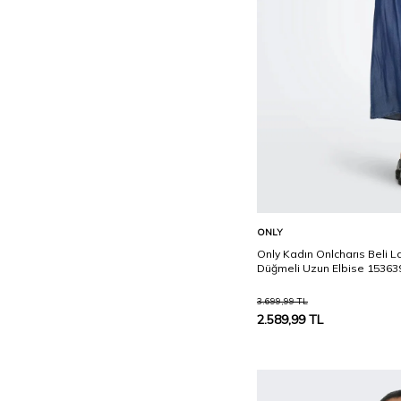
Sepete Ekle
ONLY
Only Kadın Onlcharıs Beli Las
Düğmeli Uzun Elbise 15363
3.699,99
TL
2.589,99
TL