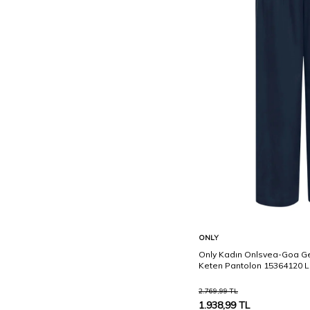
SU YEŞİLİ
28/30
Taş
28/32
Turuncu
29/30
Vizon
29/32
Yeşil
L/32
M/32
S/32
XL/32
XS/34
S/30
Sepete Ekle
ONLY
XS/32
Only Kadın Onlsvea-Goa Ge
M/30
Keten Pantolon 15364120 L
XL/30
2.769,99
TL
1.938,99
TL
XS/30