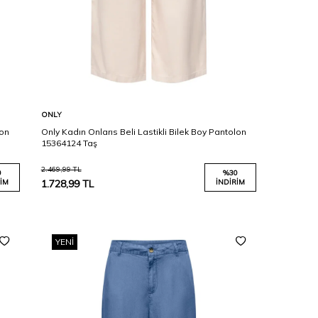
Karşılaştır
Sepete Ekle
ONLY
lon
Only Kadın Onlarıs Beli Lastikli Bilek Boy Pantolon
15364124 Taş
2.469,99
TL
0
%
30
IM
1.728,99
TL
İNDIRIM
YENI