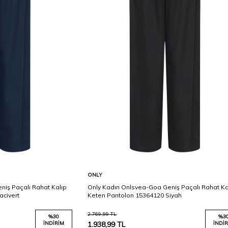
Karşılaştır
Karşılaştır
Sepete Ekle
ONLY
niş Paçalı Rahat Kalıp
Only Kadın Onlsvea-Goa Geniş Paçalı Rahat Ka
acivert
Keten Pantolon 15364120 Siyah
2.769,99
TL
%
30
%
3
İNDIRIM
1.938,99
TL
İNDIR