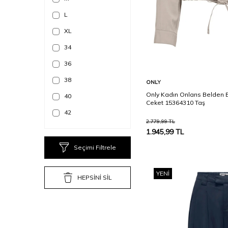
Koyu Gri
L
Koyu Mavi
XL
Koyu Yeşil
34
Krem
36
Lacivert
38
Sepete Ekle
ONLY
Mavi
Only Kadın Onlarıs Belden B
40
Ceket 15364310 Taş
Mint
42
2.779,99
TL
Oliv
44
1.945,99
TL
Oranj
52
Seçimi Filtrele
Orta Mavi
54
Pembe
YENI
25/30
HEPSİNİ SİL
Pudra
26/30
Şeker Pembe
27/30
Siyah
27/32