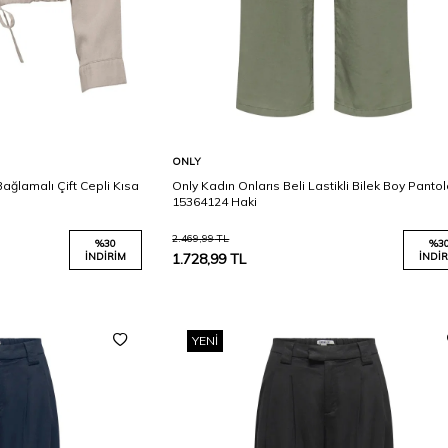
Karşılaştır
Karşılaştır
Sepete Ekle
ONLY
ağlamalı Çift Cepli Kısa
Only Kadın Onlarıs Beli Lastikli Bilek Boy Panto
15364124 Haki
2.469,99
TL
%
30
%
3
İNDIRIM
1.728,99
TL
İNDIR
YENI