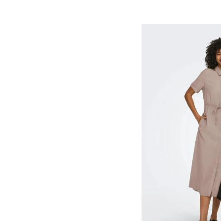
S/M
M/34
S/34
50-52
M/L
STD
L/30