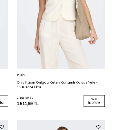
Karşılaştır
Sepete Ekle
ONLY
Only Kadın Onlgoa Keten Karışımlı Kolsuz Yelek
15363724 Ekru
2.159,99
TL
0
%
30
IM
1.511,99
TL
İNDIRIM