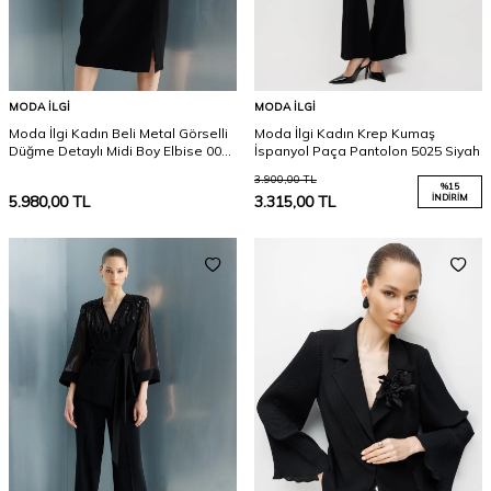
MODA İLGI
MODA İLGI
Moda İlgi Kadın Beli Metal Görselli
Moda İlgi Kadın Krep Kumaş
Düğme Detaylı Midi Boy Elbise 0086
İspanyol Paça Pantolon 5025 Siyah
Siyah
3.900,00
TL
%
15
5.980,00
TL
3.315,00
TL
İNDIRIM