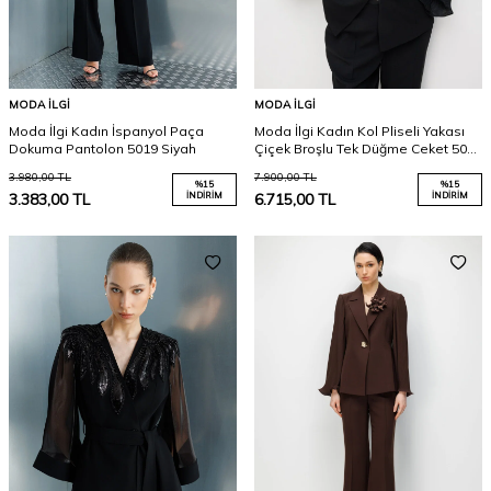
MODA İLGI
MODA İLGI
Moda İlgi Kadın İspanyol Paça
Moda İlgi Kadın Kol Pliseli Yakası
Dokuma Pantolon 5019 Siyah
Çiçek Broşlu Tek Düğme Ceket 5025
Siyah
3.980,00
TL
7.900,00
TL
%
15
%
15
3.383,00
TL
İNDIRIM
6.715,00
TL
İNDIRIM