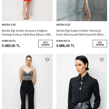
MODA İLGI
MODA İLGI
Moda İlgi Kadın Kruvaze Düğme
Moda İlgi Kadın Kolları Yırtmaçlı
Detaylı Kolsuz Midi Boy Elbise 0087
İncili Aksesuarlı Beli Kemerli Elbise
Nar
0031 Ekru
5.980,00
TL
6.900,00
TL
%
15
%
15
5.083,00
TL
İNDIRIM
5.865,00
TL
İNDIRIM