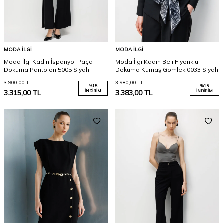
MODA İLGI
MODA İLGI
Moda İlgi Kadın İspanyol Paça
Moda İlgi Kadın Beli Fiyonklu
Dokuma Pantolon 5005 Siyah
Dokuma Kumaş Gömlek 0033 Siyah
3.900,00
TL
3.980,00
TL
%
15
%
15
3.315,00
TL
İNDIRIM
3.383,00
TL
İNDIRIM