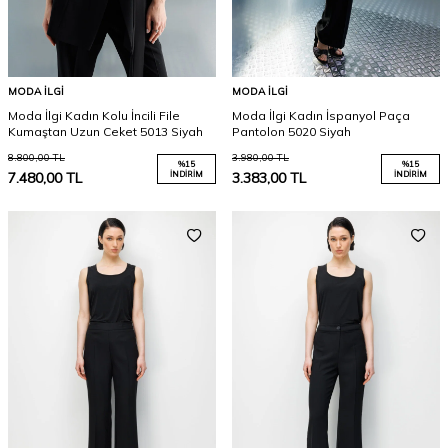
MODA İLGI
MODA İLGI
Moda İlgi Kadın Kolu İncili File
Moda İlgi Kadın İspanyol Paça
Kumaştan Uzun Ceket 5013 Siyah
Pantolon 5020 Siyah
8.800,00
TL
3.980,00
TL
%
15
%
15
7.480,00
TL
İNDIRIM
3.383,00
TL
İNDIRIM