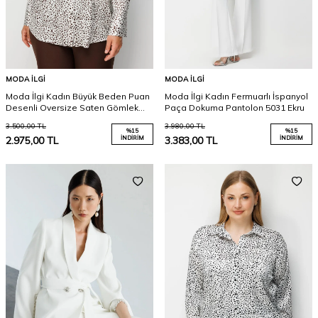
MODA İLGI
MODA İLGI
Moda İlgi Kadın Büyük Beden Puan
Moda İlgi Kadın Fermuarlı İspanyol
Desenli Oversize Saten Gömlek
Paça Dokuma Pantolon 5031 Ekru
0101 Kahverengi
3.500,00
TL
3.980,00
TL
%
15
%
15
2.975,00
TL
İNDIRIM
3.383,00
TL
İNDIRIM