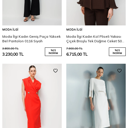
MODA İLGI
MODA İLGI
Moda İlgi Kadın Geniş Paça Yüksek
Moda İlgi Kadın Kol Pliseli Yakası
Bel Pantolon 0116 Siyah
Çiçek Broşlu Tek Düğme Ceket 5025
Kahverengi
3.800,00
TL
7.900,00
TL
%
15
%
15
3.230,00
TL
İNDIRIM
6.715,00
TL
İNDIRIM