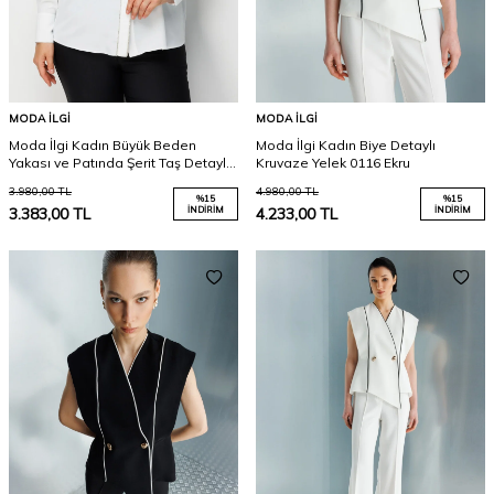
MODA İLGI
MODA İLGI
Moda İlgi Kadın Büyük Beden
Moda İlgi Kadın Biye Detaylı
Yakası ve Patında Şerit Taş Detaylı
Kruvaze Yelek 0116 Ekru
Gömlek 0080 Ekru
3.980,00
TL
4.980,00
TL
%
15
%
15
3.383,00
TL
İNDIRIM
4.233,00
TL
İNDIRIM