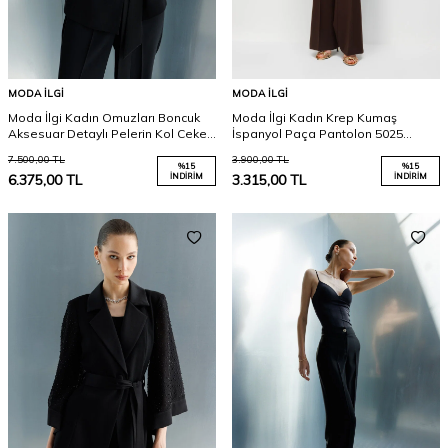
MODA İLGI
MODA İLGI
Moda İlgi Kadın Omuzları Boncuk
Moda İlgi Kadın Krep Kumaş
Aksesuar Detaylı Pelerin Kol Ceket
İspanyol Paça Pantolon 5025
5019 Siyah
Kahverengi
7.500,00
TL
3.900,00
TL
%
15
%
15
6.375,00
TL
İNDIRIM
3.315,00
TL
İNDIRIM