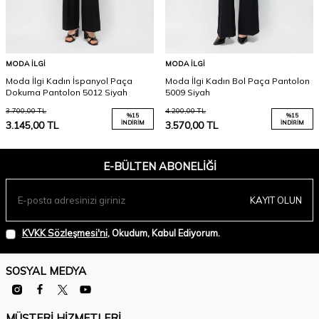
MODA İLGI
MODA İLGI
Moda İlgi Kadın İspanyol Paça
Moda İlgi Kadın Bol Paça Pantolon
Dokuma Pantolon 5012 Siyah
5009 Siyah
3.700,00
TL
4.200,00
TL
%
15
%
15
3.145,00
TL
İNDIRIM
3.570,00
TL
İNDIRIM
E-BÜLTEN ABONELIĞI
KAYIT OLUN
KVKK Sözleşmesi'ni
, Okudum, Kabul Ediyorum.
SOSYAL MEDYA
MÜŞTERI HIZMETLERI