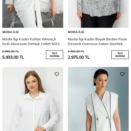
MODA İLGI
MODA İLGI
Moda İlgi Kadın Kolları Yırtmaçlı
Moda İlgi Kadın Büyük Beden Puan
İncili Aksesuar Detaylı Ceket 5031
Desenli Oversize Saten Gömlek
Ekru
0101 Siyah
6.980,00
TL
3.500,00
TL
%
15
%
15
5.933,00
TL
İNDIRIM
2.975,00
TL
İNDIRIM