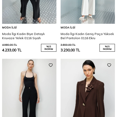
MODA İLGI
MODA İLGI
Moda İlgi Kadın Biye Detaylı
Moda İlgi Kadın Geniş Paça Yüksek
Kruvaze Yelek 0116 Siyah
Bel Pantolon 0116 Ekru
4.980,00
TL
3.800,00
TL
%
15
%
15
4.233,00
TL
İNDIRIM
3.230,00
TL
İNDIRIM