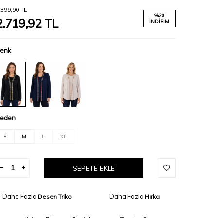
.399,90
TL
%
20
2.719,92
TL
İNDIRIM
enk
eden
S
M
L
XL
SEPETE EKLE
Daha Fazla
Daha Fazla
Desen Triko
Hırka