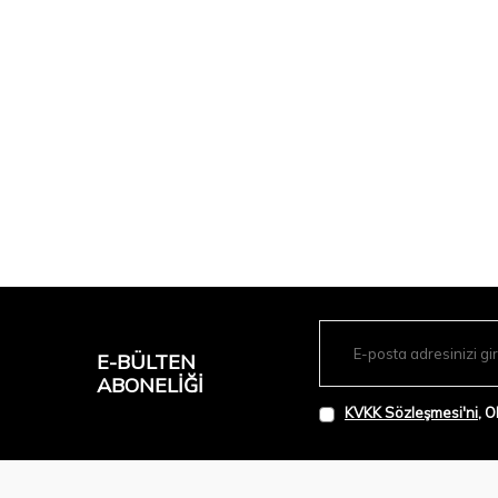
E-BÜLTEN
ABONELIĞI
KVKK Sözleşmesi'ni
, 