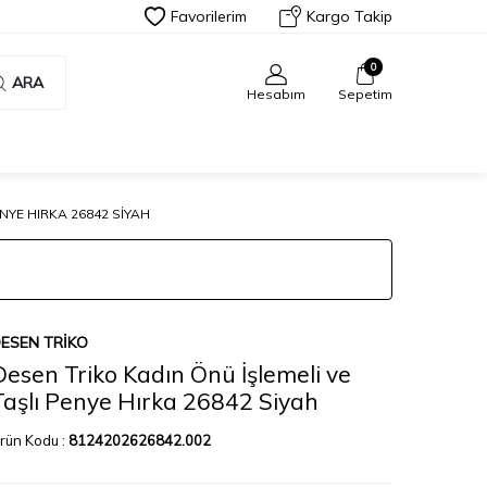
Favorilerim
Kargo Takip
0
ARA
Hesabım
Sepetim
NYE HIRKA 26842 SIYAH
ESEN TRIKO
Desen Triko Kadın Önü İşlemeli ve
Taşlı Penye Hırka 26842 Siyah
rün Kodu :
8124202626842.002