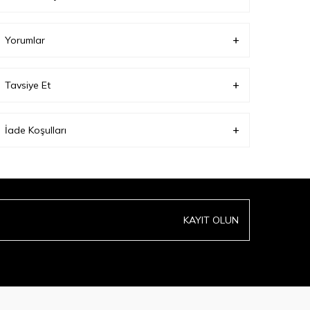
denemiştir;
Ürün Boyu(cm):
67;
Yorumlar
Tavsiye Et
İade Koşulları
KAYIT OLUN