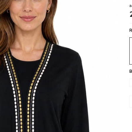
3
R
B