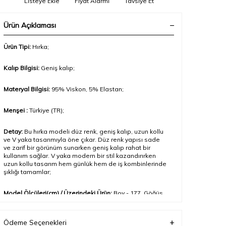
Listeye Ekle
Fiyat Alarmı
Tavsiye Et
Ürün Açıklaması
Ürün Tipi:
Hırka;
Kalıp Bilgisi:
Geniş kalıp;
Materyal Bilgisi:
95% Viskon, 5% Elastan
;
Menşei :
Türkiye (TR);
Detay:
Bu hırka modeli düz renk, geniş kalıp, uzun kollu
ve V yaka tasarımıyla öne çıkar. Düz renk yapısı sade
ve zarif bir görünüm sunarken geniş kalıp rahat bir
kullanım sağlar. V yaka modern bir stil kazandırırken
uzun kollu tasarım hem günlük hem de iş kombinlerinde
şıklığı tamamlar
;
Model Ölçüleri(cm) / Üzerindeki Ürün:
Boy - 177, Göğüs
- 82, Bel – 63, Kalça - 91;
Ödeme Seçenekleri
Numune Beden:
Modelimiz ürünün en küçük bedenini