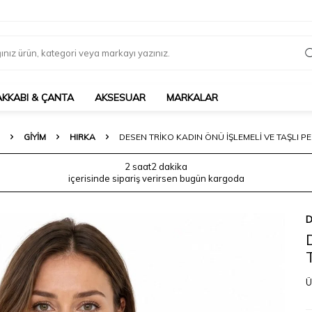
AKKABI & ÇANTA
AKSESUAR
MARKALAR
GIYIM
HIRKA
DESEN TRIKO KADIN ÖNÜ İŞLEMELI VE TAŞLI PE
2 saat
2 dakika
içerisinde sipariş verirsen bugün kargoda
D
Ü