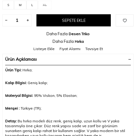
S
M
L
XL
SEPETE EKLE
Daha Fazla
Desen Triko
Daha Fazla
Hırka
Listeye Ekle
Fiyat Alarmı
Tavsiye Et
Ürün Açıklaması
Ürün Tipi:
Hırka;
Kalıp Bilgisi:
Geniş kalıp;
Materyal Bilgisi:
95% Viskon, 5% Elastan
;
Menşei :
Türkiye (TR);
Detay:
Bu hırka modeli düz renk, geniş kalıp, uzun kollu ve V yaka
tasarımıyla öne çıkar. Düz renk yapısı sade ve zarif bir görünüm
sunarken geniş kalıp rahat bir kullanım sağlar. V yaka modern bir stil
kazandırırken uzun kollu tasarım hem günlük hem de iş