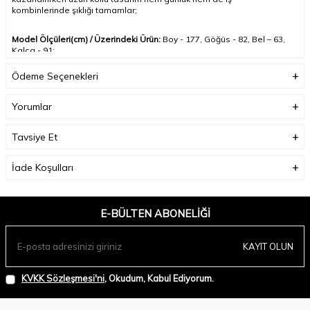
kombinlerinde şıklığı tamamlar
;
Model Ölçüleri(cm) / Üzerindeki Ürün:
Boy - 177, Göğüs - 82, Bel – 63,
Kalça - 91;
Ödeme Seçenekleri
Numune Beden:
Modelimiz ürünün en küçük bedenini denemiştir;
Yorumlar
Ürün Boyu(cm):
67;
Tavsiye Et
İade Koşulları
E-BÜLTEN ABONELIĞI
KAYIT OLUN
KVKK Sözleşmesi'ni
, Okudum, Kabul Ediyorum.