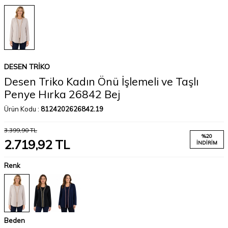
DESEN TRIKO
Desen Triko Kadın Önü İşlemeli ve Taşlı
Penye Hırka 26842 Bej
Ürün Kodu :
8124202626842.19
3.399,90
TL
%
20
2.719,92
TL
İNDIRIM
Renk
Beden