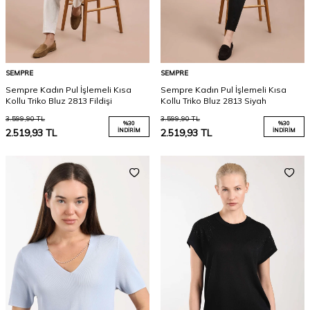
SEMPRE
SEMPRE
Sempre Kadın Pul İşlemeli Kısa
Sempre Kadın Pul İşlemeli Kısa
Kollu Triko Bluz 2813 Fildişi
Kollu Triko Bluz 2813 Siyah
3.599,90
TL
3.599,90
TL
%
30
%
30
2.519,93
TL
İNDIRIM
2.519,93
TL
İNDIRIM