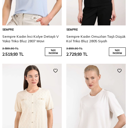
SEMPRE
SEMPRE
Sempre Kadın İnci Kolye Detaylı V
Sempre Kadın Omuzları Taşlı Düşük
Yaka Triko Bluz 2807 Mavi
Kol Triko Bluz 2805 Siyah
3.599,90
TL
3.899,90
TL
%
30
%
30
2.519,93
TL
İNDIRIM
2.729,93
TL
İNDIRIM