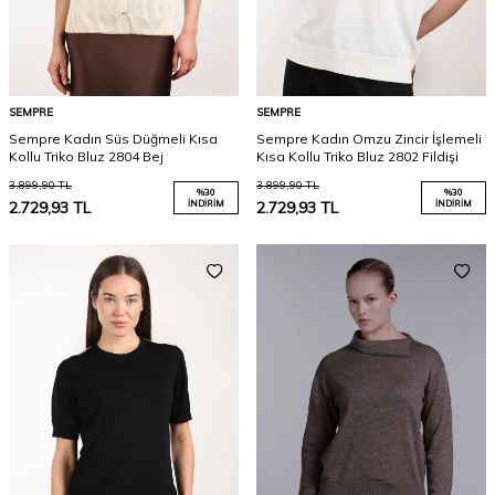
SEMPRE
SEMPRE
Sempre Kadın Süs Düğmeli Kısa
Sempre Kadın Omzu Zincir İşlemeli
Kollu Triko Bluz 2804 Bej
Kısa Kollu Triko Bluz 2802 Fildişi
3.899,90
TL
3.899,90
TL
%
30
%
30
2.729,93
TL
İNDIRIM
2.729,93
TL
İNDIRIM