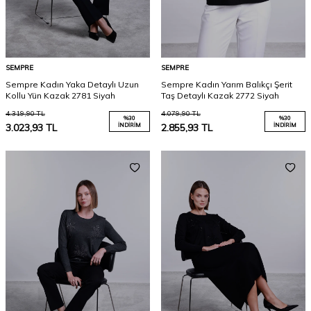
SEMPRE
SEMPRE
Sempre Kadın Yaka Detaylı Uzun
Sempre Kadın Yarım Balıkçı Şerit
Kollu Yün Kazak 2781 Siyah
Taş Detaylı Kazak 2772 Siyah
4.319,90
TL
4.079,90
TL
%
30
%
30
3.023,93
TL
İNDIRIM
2.855,93
TL
İNDIRIM