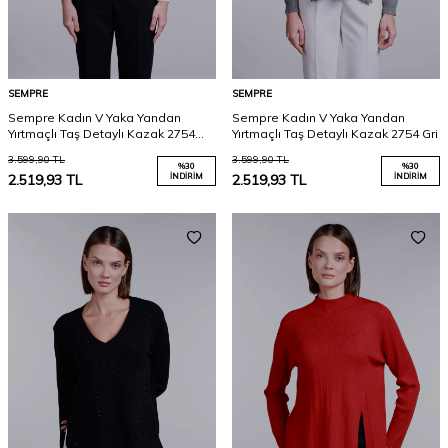
SEMPRE
SEMPRE
Sempre Kadın V Yaka Yandan
Sempre Kadın V Yaka Yandan
Yırtmaçlı Taş Detaylı Kazak 2754
Yırtmaçlı Taş Detaylı Kazak 2754 Gri
Fildişi
3.599,90
TL
3.599,90
TL
%
30
%
30
2.519,93
TL
İNDIRIM
2.519,93
TL
İNDIRIM