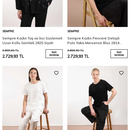
SEMPRE
SEMPRE
Sempre Kadın Taş ve İnci Süslemeli
Sempre Kadın Pencere Detaylı
Uzun Kollu Gömlek 2825 Siyah
Polo Yaka Merserize Bluz 2814
Siyah
3.899,90
TL
3.899,90
TL
%
30
%
30
2.729,93
TL
İNDIRIM
2.729,93
TL
İNDIRIM