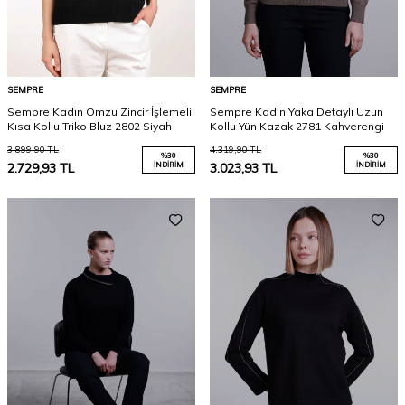
SEMPRE
SEMPRE
Sempre Kadın Omzu Zincir İşlemeli
Sempre Kadın Yaka Detaylı Uzun
Kısa Kollu Triko Bluz 2802 Siyah
Kollu Yün Kazak 2781 Kahverengi
3.899,90
TL
4.319,90
TL
%
30
%
30
2.729,93
TL
İNDIRIM
3.023,93
TL
İNDIRIM