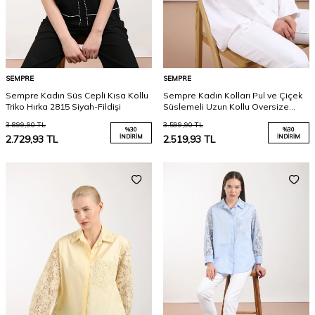
SEMPRE
SEMPRE
Sempre Kadın Süs Cepli Kısa Kollu
Sempre Kadın Kolları Pul ve Çiçek
Triko Hırka 2815 Siyah-Fildişi
Süslemeli Uzun Kollu Oversize
Gömlek 2832 Beyaz
3.899,90
TL
3.599,90
TL
%
30
%
30
2.729,93
TL
İNDIRIM
2.519,93
TL
İNDIRIM