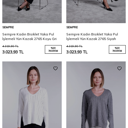
SEMPRE
SEMPRE
Sempre Kadın Bisiklet Yaka Pul
Sempre Kadın Bisiklet Yaka Pul
İşlemeli Yün Kazak 2765 Koyu Gri
İşlemeli Yün Kazak 2765 Siyah
4.319,90
TL
4.319,90
TL
%
30
%
30
3.023,93
TL
İNDIRIM
3.023,93
TL
İNDIRIM