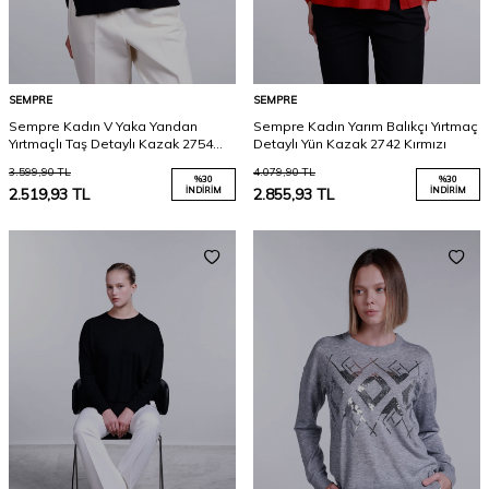
SEMPRE
SEMPRE
Sempre Kadın V Yaka Yandan
Sempre Kadın Yarım Balıkçı Yırtmaç
Yırtmaçlı Taş Detaylı Kazak 2754
Detaylı Yün Kazak 2742 Kırmızı
Siyah
3.599,90
TL
4.079,90
TL
%
30
%
30
2.519,93
TL
İNDIRIM
2.855,93
TL
İNDIRIM