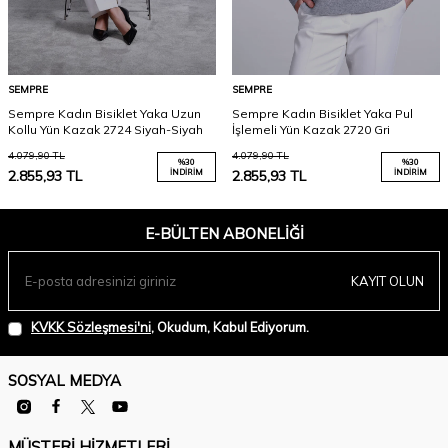
SEMPRE
SEMPRE
Sempre Kadın Bisiklet Yaka Uzun
Sempre Kadın Bisiklet Yaka Pul
Kollu Yün Kazak 2724 Siyah-Siyah
İşlemeli Yün Kazak 2720 Gri
4.079,90
TL
4.079,90
TL
%
30
%
30
2.855,93
TL
İNDIRIM
2.855,93
TL
İNDIRIM
E-BÜLTEN ABONELIĞI
KAYIT OLUN
KVKK Sözleşmesi'ni
, Okudum, Kabul Ediyorum.
SOSYAL MEDYA
MÜŞTERI HIZMETLERI