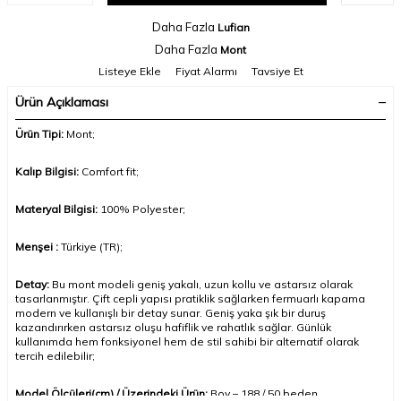
Daha Fazla
Lufian
Daha Fazla
Mont
Listeye Ekle
Fiyat Alarmı
Tavsiye Et
Ürün Açıklaması
Ürün Tipi:
Mont;
Kalıp Bilgisi:
Comfort fit;
Materyal Bilgisi:
100
% Polyester
;
Menşei :
Türkiye (TR);
Detay:
Bu mont modeli geniş yakalı, uzun kollu ve astarsız olarak
tasarlanmıştır. Çift cepli yapısı pratiklik sağlarken fermuarlı kapama
modern ve kullanışlı bir detay sunar. Geniş yaka şık bir duruş
kazandırırken astarsız oluşu hafiflik ve rahatlık sağlar. Günlük
kullanımda hem fonksiyonel hem de stil sahibi bir alternatif olarak
tercih edilebilir
;
Model Ölçüleri(cm) / Üzerindeki Ürün:
Boy – 188 / 50 beden