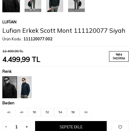
LUFIAN
Lufian Erkek Scott Mont 111120077 Siyah
Ürün Kodu :
111120077.002
12.499,99
TL
%
64
4.499,99
TL
İNDIRIM
Renk
Beden
46
48
50
52
54
56
58
SEPETE EKLE