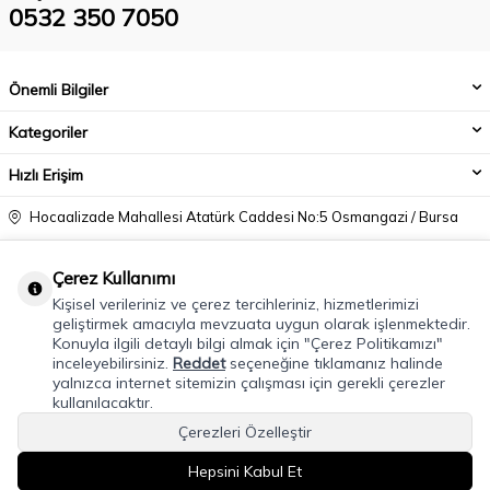
0532 350 7050
Önemli Bilgiler
Kategoriler
Hızlı Erişim
Hocaalizade Mahallesi Atatürk Caddesi No:5 Osmangazi / Bursa
0532 350 7050
Çerez Kullanımı
info@modacadiri.com
Kişisel verileriniz ve çerez tercihleriniz, hizmetlerimizi
geliştirmek amacıyla mevzuata uygun olarak işlenmektedir.
Konuyla ilgili detaylı bilgi almak için "Çerez Politikamızı"
inceleyebilirsiniz.
Reddet
seçeneğine tıklamanız halinde
yalnızca internet sitemizin çalışması için gerekli çerezler
kullanılacaktır.
Çerezleri Özelleştir
Hepsini Kabul Et