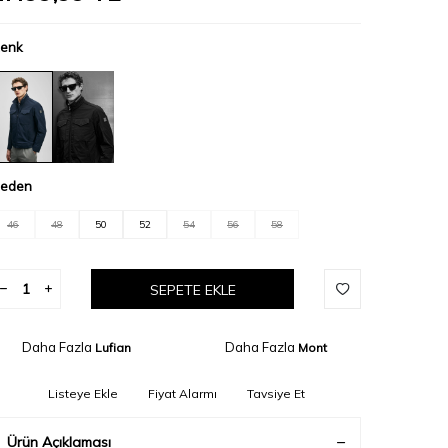
enk
eden
46
48
50
52
54
56
58
SEPETE EKLE
Daha Fazla
Daha Fazla
Lufian
Mont
Listeye Ekle
Fiyat Alarmı
Tavsiye Et
Ürün Açıklaması