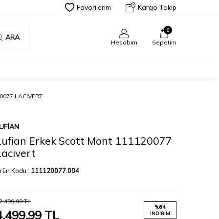
Favorilerim
Kargo Takip
0
ARA
Hesabım
Sepetim
0077 LACIVERT
UFIAN
Lufian Erkek Scott Mont 111120077
Lacivert
rün Kodu :
111120077.004
2.499,99
TL
%
64
4.499,99
TL
İNDIRIM