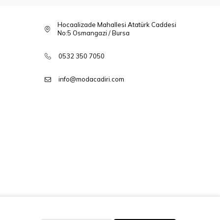
Hocaalizade Mahallesi Atatürk Caddesi
No:5 Osmangazi / Bursa
0532 350 7050
info@modacadiri.com