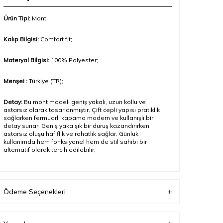
Ürün Tipi:
Mont;
Kalıp Bilgisi:
Comfort fit;
Materyal Bilgisi:
100
% Polyester
;
Menşei :
Türkiye (TR);
Detay:
Bu mont modeli geniş yakalı, uzun kollu ve
astarsız olarak tasarlanmıştır. Çift cepli yapısı pratiklik
sağlarken fermuarlı kapama modern ve kullanışlı bir
detay sunar. Geniş yaka şık bir duruş kazandırırken
astarsız oluşu hafiflik ve rahatlık sağlar. Günlük
kullanımda hem fonksiyonel hem de stil sahibi bir
alternatif olarak tercih edilebilir
;
Model Ölçüleri(cm) / Üzerindeki Ürün:
Boy – 188 / 50
beden
Ödeme Seçenekleri