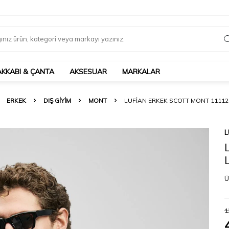
AKKABI & ÇANTA
AKSESUAR
MARKALAR
ERKEK
DIŞ GIYIM
MONT
LUFIAN ERKEK SCOTT MONT 11112
L
Ü
1