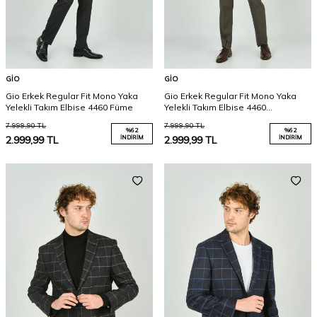
GIO
GIO
Gio Erkek Regular Fit Mono Yaka
Gio Erkek Regular Fit Mono Yaka
Yelekli Takım Elbise 4460 Füme
Yelekli Takım Elbise 4460
Kahverengi
7.999,90
TL
7.999,90
TL
%
62
%
62
2.999,99
TL
İNDIRIM
2.999,99
TL
İNDIRIM