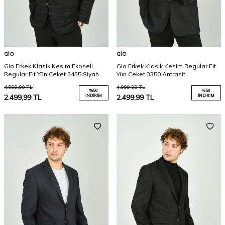
GIO
GIO
Gio Erkek Klasik Kesim Ekoseli
Gio Erkek Klasik Kesim Regular Fit
Regular Fit Yün Ceket 3435 Siyah
Yün Ceket 3350 Antrasit
4.999,90
TL
4.999,90
TL
%
50
%
50
2.499,99
TL
İNDIRIM
2.499,99
TL
İNDIRIM