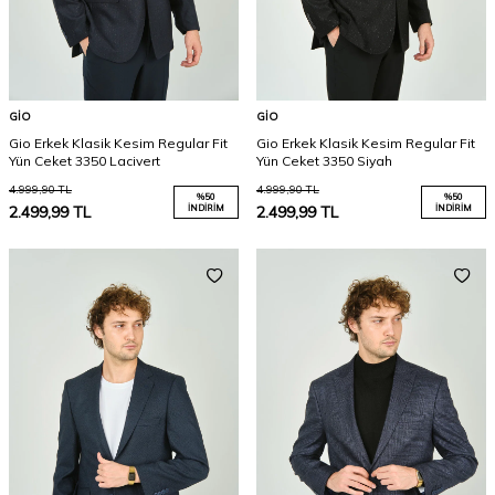
GIO
GIO
Gio Erkek Klasik Kesim Regular Fit
Gio Erkek Klasik Kesim Regular Fit
Yün Ceket 3350 Lacivert
Yün Ceket 3350 Siyah
4.999,90
TL
4.999,90
TL
%
50
%
50
2.499,99
TL
İNDIRIM
2.499,99
TL
İNDIRIM