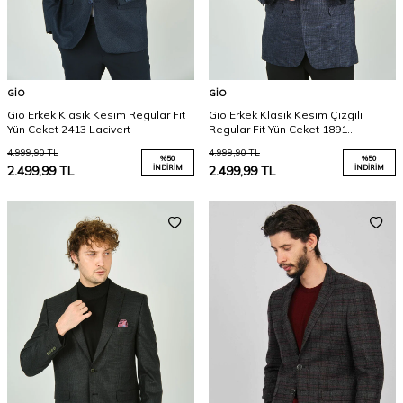
GIO
GIO
Gio Erkek Klasik Kesim Regular Fit
Gio Erkek Klasik Kesim Çizgili
Yün Ceket 2413 Lacivert
Regular Fit Yün Ceket 1891
Parlement
4.999,90
TL
4.999,90
TL
%
50
%
50
2.499,99
TL
İNDIRIM
2.499,99
TL
İNDIRIM