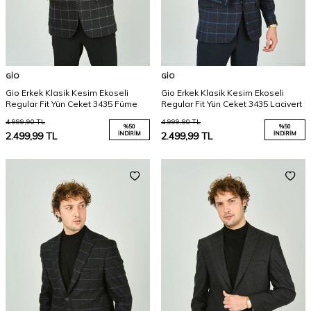
GIO
GIO
Gio Erkek Klasik Kesim Ekoseli
Gio Erkek Klasik Kesim Ekoseli
Regular Fit Yün Ceket 3435 Füme
Regular Fit Yün Ceket 3435 Lacivert
4.999,90
TL
4.999,90
TL
%
50
%
50
2.499,99
TL
İNDIRIM
2.499,99
TL
İNDIRIM