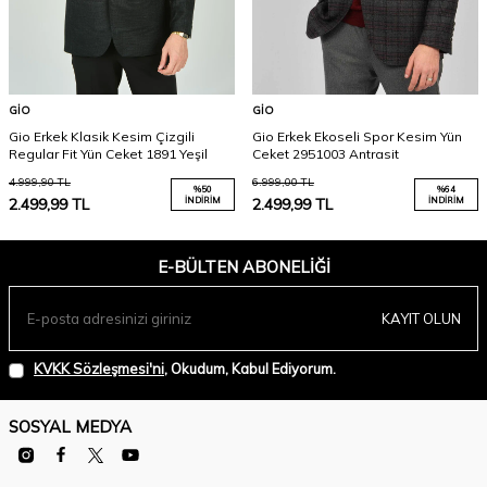
GIO
GIO
Gio Erkek Klasik Kesim Çizgili
Gio Erkek Ekoseli Spor Kesim Yün
Regular Fit Yün Ceket 1891 Yeşil
Ceket 2951003 Antrasit
4.999,90
TL
6.999,00
TL
%
50
%
64
2.499,99
TL
İNDIRIM
2.499,99
TL
İNDIRIM
E-BÜLTEN ABONELIĞI
KAYIT OLUN
KVKK Sözleşmesi'ni
, Okudum, Kabul Ediyorum.
SOSYAL MEDYA