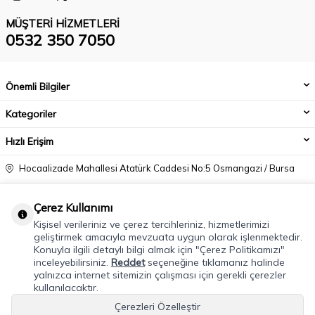
MÜŞTERI HIZMETLERI
0532 350 7050
Önemli Bilgiler
Kategoriler
Hızlı Erişim
Hocaalizade Mahallesi Atatürk Caddesi No:5 Osmangazi / Bursa
0532 350 7050
Çerez Kullanımı
info@modacadiri.com
Kişisel verileriniz ve çerez tercihleriniz, hizmetlerimizi
geliştirmek amacıyla mevzuata uygun olarak işlenmektedir.
Konuyla ilgili detaylı bilgi almak için "Çerez Politikamızı"
inceleyebilirsiniz.
Reddet
seçeneğine tıklamanız halinde
yalnızca internet sitemizin çalışması için gerekli çerezler
kullanılacaktır.
Çerezleri Özelleştir