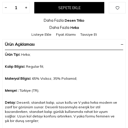
SEPETE EKLE
Daha Fazla
Desen Triko
Daha Fazla
Hırka
Listeye Ekle
Fiyat Alarmı
Tavsiye Et
Ürün Açıklaması
Ürün Tipi:
Hırka
;
Kalıp Bilgisi:
Regular fit;
Materyal Bilgisi:
65% Viskoz, 35% Poliamid
;
Menşei :
Türkiye (TR);
Detay:
Desenli, standart kalıp, uzun kollu ve V yaka hırka modern ve
zarif bir görünüm sunar. Desenli tasarımıyla enerjik bir stil
kazandırırken, standart kalıp günlük kullanımda rahat bir uyum
sağlar. Uzun kol detayı konforu artırırken, V yaka formu feminen ve
şık bir duruş sergiler
;