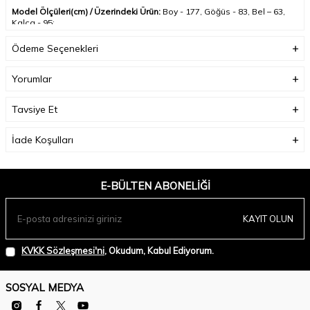
Model Ölçüleri(cm) / Üzerindeki Ürün:
Boy - 177, Göğüs - 83, Bel – 63,
Kalça - 95;
Ödeme Seçenekleri
Numune Beden:
Modelimiz ürünün en küçük bedenini denemiştir;
Yorumlar
Ürün Boyu(cm):
80;
Tavsiye Et
İade Koşulları
E-BÜLTEN ABONELIĞI
KAYIT OLUN
KVKK Sözleşmesi'ni
, Okudum, Kabul Ediyorum.
SOSYAL MEDYA