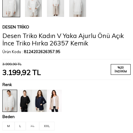
DESEN TRIKO
Desen Triko Kadın V Yaka Ajurlu Önü Açık
İnce Triko Hırka 26357 Kemik
Ürün Kodu :
8124202626357.95
3.999,90
TL
%
20
3.199,92
TL
İNDIRIM
Renk
Beden
M
L
XL
XXL