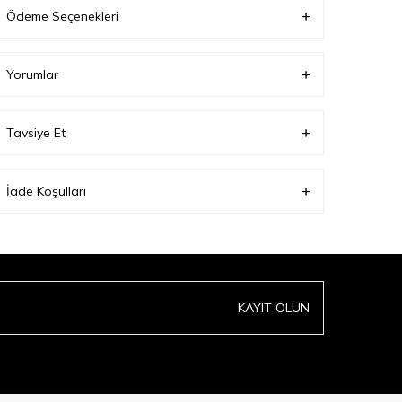
Ürün Boyu(cm):
61;
Ödeme Seçenekleri
Yorumlar
Tavsiye Et
İade Koşulları
KAYIT OLUN