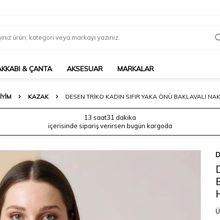
AKKABI & ÇANTA
AKSESUAR
MARKALAR
IYIM
KAZAK
DESEN TRIKO KADIN SIFIR YAKA ÖNÜ BAKLAVALI NAKI
13 saat
31 dakika
içerisinde sipariş verirsen bugün kargoda
D
Ü