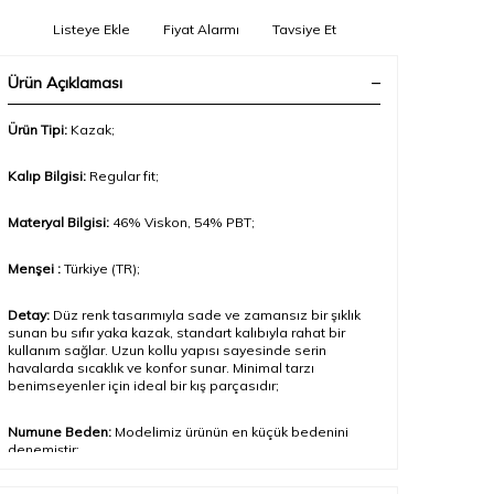
Listeye Ekle
Fiyat Alarmı
Tavsiye Et
Ürün Açıklaması
Ürün Tipi:
Kazak
;
Kalıp Bilgisi:
Regular fit;
Materyal Bilgisi:
46% Viskon, 54% PBT
;
Menşei :
Türkiye (TR);
Detay:
Düz renk tasarımıyla sade ve zamansız bir şıklık
sunan bu sıfır yaka kazak, standart kalıbıyla rahat bir
kullanım sağlar. Uzun kollu yapısı sayesinde serin
havalarda sıcaklık ve konfor sunar. Minimal tarzı
benimseyenler için ideal bir kış parçasıdır
;
Numune Beden:
Modelimiz ürünün en küçük bedenini
denemiştir;