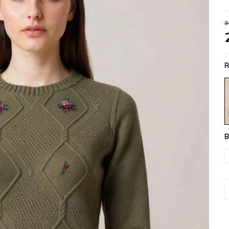
3
R
B