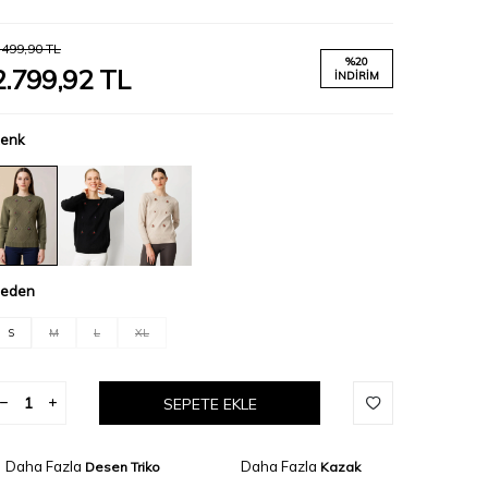
.499,90
TL
%
20
2.799,92
TL
İNDIRIM
enk
eden
S
M
L
XL
SEPETE EKLE
Daha Fazla
Daha Fazla
Desen Triko
Kazak