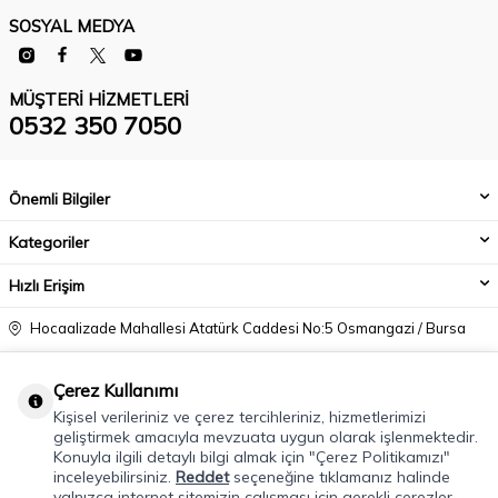
SOSYAL MEDYA
MÜŞTERI HIZMETLERI
0532 350 7050
Önemli Bilgiler
Kategoriler
Hızlı Erişim
Hocaalizade Mahallesi Atatürk Caddesi No:5 Osmangazi / Bursa
0532 350 7050
Çerez Kullanımı
info@modacadiri.com
Kişisel verileriniz ve çerez tercihleriniz, hizmetlerimizi
geliştirmek amacıyla mevzuata uygun olarak işlenmektedir.
Konuyla ilgili detaylı bilgi almak için "Çerez Politikamızı"
inceleyebilirsiniz.
Reddet
seçeneğine tıklamanız halinde
yalnızca internet sitemizin çalışması için gerekli çerezler