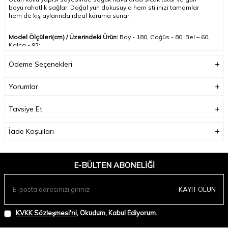
boyu rahatlık sağlar. Doğal yün dokusuyla hem stilinizi tamamlar
hem de kış aylarında ideal koruma sunar
;
Model Ölçüleri(cm) / Üzerindeki Ürün:
Boy - 180, Göğüs - 80, Bel – 60,
Kalça - 92;
Ödeme Seçenekleri
Numune Beden:
Modelimiz ürünün en küçük bedenini denemiştir;
Yorumlar
Ürün Boyu(cm):
60;
Tavsiye Et
İade Koşulları
E-BÜLTEN ABONELIĞI
KAYIT OLUN
KVKK Sözleşmesi'ni
, Okudum, Kabul Ediyorum.