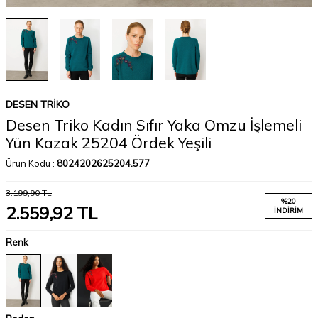
DESEN TRIKO
Desen Triko Kadın Sıfır Yaka Omzu İşlemeli
Yün Kazak 25204 Ördek Yeşili
Ürün Kodu :
8024202625204.577
3.199,90
TL
%
20
2.559,92
TL
İNDIRIM
Renk