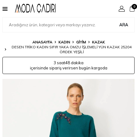
0
ARA
ANASAYFA
KADIN
GIYIM
KAZAK
DESEN TRIKO KADIN SIFIR YAKA OMZU İŞLEMELI YÜN KAZAK 25204
ÖRDEK YEŞILI
3 saat
48 dakika
içerisinde sipariş verirsen bugün kargoda