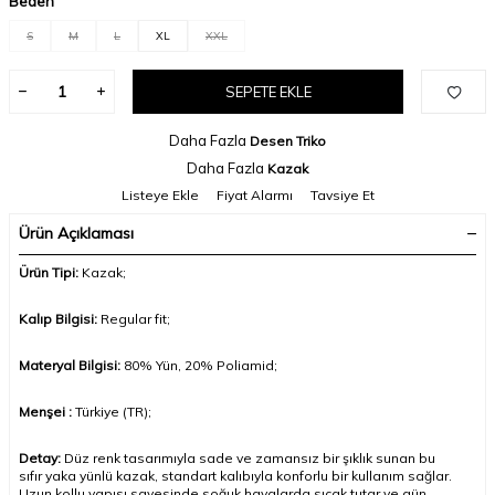
Beden
S
M
L
XL
XXL
SEPETE EKLE
Daha Fazla
Desen Triko
Daha Fazla
Kazak
Listeye Ekle
Fiyat Alarmı
Tavsiye Et
Ürün Açıklaması
Ürün Tipi:
Kazak
;
Kalıp Bilgisi:
Regular fit;
Materyal Bilgisi:
80% Yün, 20% Poliamid
;
Menşei :
Türkiye (TR);
Detay:
Düz renk tasarımıyla sade ve zamansız bir şıklık sunan bu
sıfır yaka yünlü kazak, standart kalıbıyla konforlu bir kullanım sağlar.
Uzun kollu yapısı sayesinde soğuk havalarda sıcak tutar ve gün