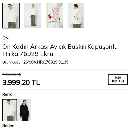
ON
On Kadın Arkası Ayıcık Baskılı Kapüşonlu
Hırka 76929 Ekru
Ürün Kodu :
26Y.ON.HRK.76929.01.39
4.999,00
TL
%
20
3.999,20
TL
İNDIRIM
Renk
Beden