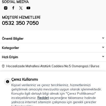
SOSYAL MEDYA
MÜŞTERI HIZMETLERI
0532 350 7050
Önemli Bilgiler
Kategoriler
Hızlı Erişim
Hocaalizade Mahallesi Atatürk Caddesi No:5 Osmangazi / Bursa
0532 350 7050
Çerez Kullanımı
info@modacadiri.com
Kişisel verileriniz ve çerez tercihleriniz, hizmetlerimizi
geliştirmek amacıyla mevzuata uygun olarak işlenmektedir.
Konuyla ilgili detaylı bilgi almak için "Çerez Politikamızı"
inceleyebilirsiniz.
Reddet
seçeneğine tıklamanız halinde
yalnızca internet sitemizin çalışması için gerekli çerezler