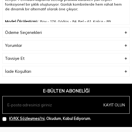
fonksiyonel bir şıklık oluşturuyor. Günlük kombinlerde hem rahat hem
de dinamik bir alternatif olarak öne çıkıyor
;
Model Ölçüleri(cm) :
Boy - 176, Göğüs - 84, Bel – 61, Kalça - 89;
Ödeme Seçenekleri
Numune Beden:
Modelimiz ürünün en küçük bedenini denemiştir.
Yorumlar
Ürün Boyu(cm):
60;
Tavsiye Et
İade Koşulları
E-BÜLTEN ABONELIĞI
KAYIT OLUN
KVKK Sözleşmesi'ni
, Okudum, Kabul Ediyorum.