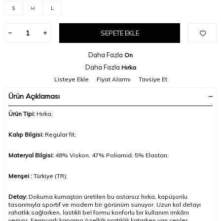
S
M
L
SEPETE EKLE
Daha Fazla
On
Daha Fazla
Hırka
Listeye Ekle
Fiyat Alarmı
Tavsiye Et
Ürün Açıklaması
Ürün Tipi:
Hırka
;
Kalıp Bilgisi:
Regular fit;
Materyal Bilgisi:
48% Viskon, 47% Poliamid, 5% Elastan;
Menşei :
Türkiye (TR);
Detay:
Dokuma kumaştan üretilen bu astarsız hırka, kapüşonlu
tasarımıyla sportif ve modern bir görünüm sunuyor. Uzun kol detayı
rahatlık sağlarken, lastikli bel formu konforlu bir kullanım imkânı
veriyor. Fermuarlı kapama özelliği pratiklik katarken yan cepler