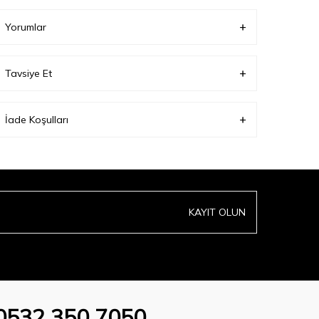
Mankeninin denediği beden:
L;
Yorumlar
Tavsiye Et
İade Koşulları
KAYIT OLUN
0532 350 7050