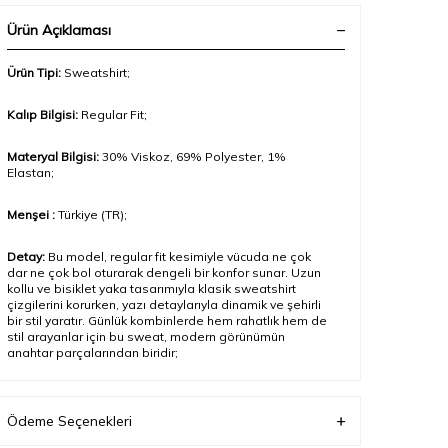
Ürün Açıklaması
Ürün Tipi:
Sweatshirt;
Kalıp Bilgisi:
Regular Fit
;
Materyal Bilgisi:
30% Viskoz, 69% Polyester, 1%
Elastan;
Menşei :
Türkiye (TR);
Detay:
Bu model, regular fit kesimiyle vücuda ne çok
dar ne çok bol oturarak dengeli bir konfor sunar. Uzun
kollu ve bisiklet yaka tasarımıyla klasik sweatshirt
çizgilerini korurken, yazı detaylarıyla dinamik ve şehirli
bir stil yaratır. Günlük kombinlerde hem rahatlık hem de
stil arayanlar için bu sweat, modern görünümün
anahtar parçalarından biridir
;
Model Ölçüleri(cm) / Üzerindeki Ürün:
Boy - 189, Göğüs
- 89, Bel – 71, Kalça - 90;
Ödeme Seçenekleri