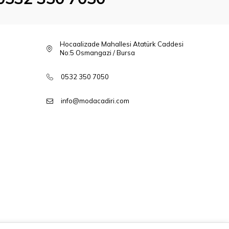
Hocaalizade Mahallesi Atatürk Caddesi
No:5 Osmangazi / Bursa
0532 350 7050
info@modacadiri.com