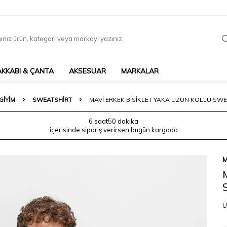
AKKABI & ÇANTA
AKSESUAR
MARKALAR
GIYIM
SWEATSHIRT
MAVI ERKEK BISIKLET YAKA UZUN KOLLU SWE
6 saat
50 dakika
içerisinde sipariş verirsen bugün kargoda
M
Ü