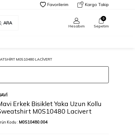
Favorilerim
Kargo Takip
0
ARA
Hesabım
Sepetim
ATSHIRT M0S10480 LACIVERT
AVI
Mavi Erkek Bisiklet Yaka Uzun Kollu
Sweatshirt M0S10480 Lacivert
rün Kodu :
M0S10480.004