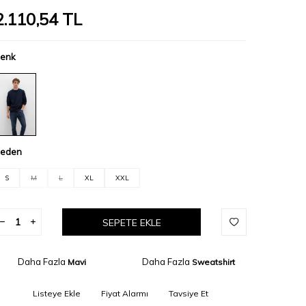
2.110,54
TL
enk
eden
S
M
L
XL
XXL
SEPETE EKLE
Daha Fazla
Daha Fazla
Mavi
Sweatshirt
Listeye Ekle
Fiyat Alarmı
Tavsiye Et