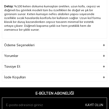
Detay:
%100 keten dokuma kumaştan üretilen, uzun kollu, cepsiz ve
düğmeli bu gömlek modeli tüm bu özellikleri ile doğal ve şık bir
görünüm sunar. Keten kumaşın nefes alabilen yapısı sayesinde
özellikle sıcak havalarda konforlu bir kullanım sağlar. Uzun kol formu
klasik bir duruş kazandırırken cepsiz tasarım minimal bir estetik
ortaya çıkarır. Düğmeli kapama şekli ise hem pratiklik hem de
zamansız bir şıklık sunar
;
Model Ölçüleri(cm) / Üzerindeki Ürün:
Boy – 188 / L beden
Ödeme Seçenekleri
Yorumlar
Tavsiye Et
İade Koşulları
E-BÜLTEN ABONELIĞI
KAYIT OLUN