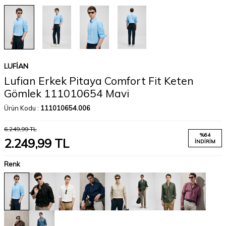
LUFIAN
Lufian Erkek Pitaya Comfort Fit Keten
Gömlek 111010654 Mavi
Ürün Kodu :
111010654.006
6.249,99
TL
%
64
2.249,99
TL
İNDIRIM
Renk