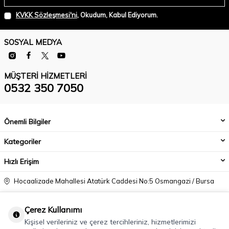
KVKK Sözleşmesi'ni
, Okudum, Kabul Ediyorum.
SOSYAL MEDYA
MÜŞTERI HIZMETLERI
0532 350 7050
Önemli Bilgiler
Kategoriler
Hızlı Erişim
Hocaalizade Mahallesi Atatürk Caddesi No:5 Osmangazi / Bursa
0532 350 7050
Çerez Kullanımı
info@modacadiri.com
Kişisel verileriniz ve çerez tercihleriniz, hizmetlerimizi