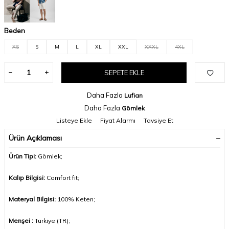
Beden
XS
S
M
L
XL
XXL
XXXL
4XL
SEPETE EKLE
Daha Fazla
Lufian
Daha Fazla
Gömlek
Listeye Ekle
Fiyat Alarmı
Tavsiye Et
Ürün Açıklaması
Ürün Tipi:
Gömlek;
Kalıp Bilgisi:
Comfort fit;
Materyal Bilgisi:
100%
Keten
;
Menşei :
Türkiye (TR);