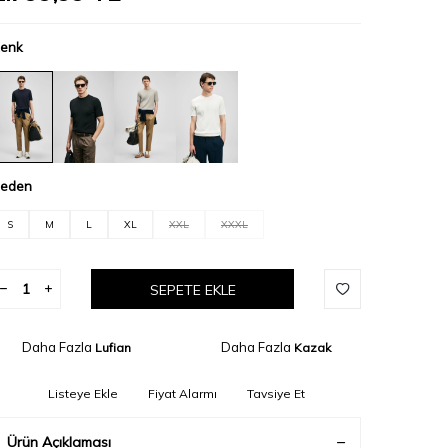
enk
eden
S
M
L
XL
XXL
XXXL
SEPETE EKLE
Daha Fazla
Daha Fazla
Lufian
Kazak
Listeye Ekle
Fiyat Alarmı
Tavsiye Et
Ürün Açıklaması