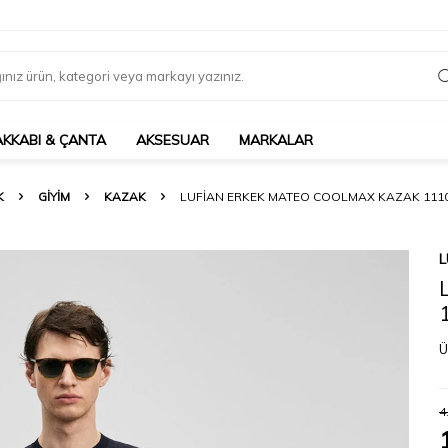
AKKABI & ÇANTA
AKSESUAR
MARKALAR
K
GIYIM
KAZAK
LUFIAN ERKEK MATEO COOLMAX KAZAK 1110
L
Ü
4