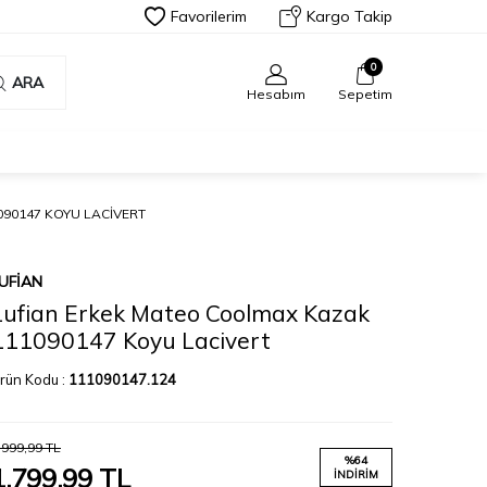
Favorilerim
Kargo Takip
0
ARA
Hesabım
Sepetim
90147 KOYU LACIVERT
UFIAN
Lufian Erkek Mateo Coolmax Kazak
111090147 Koyu Lacivert
rün Kodu :
111090147.124
.999,99
TL
%
64
1.799,99
TL
İNDIRIM