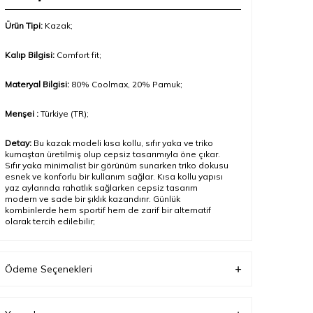
Ürün Tipi:
Kazak;
Kalıp Bilgisi:
Comfort fit;
Materyal Bilgisi:
80
% Coolmax, 20% Pamuk
;
Menşei :
Türkiye (TR);
Detay:
Bu kazak modeli kısa kollu, sıfır yaka ve triko
kumaştan üretilmiş olup cepsiz tasarımıyla öne çıkar.
Sıfır yaka minimalist bir görünüm sunarken triko dokusu
esnek ve konforlu bir kullanım sağlar. Kısa kollu yapısı
yaz aylarında rahatlık sağlarken cepsiz tasarım
modern ve sade bir şıklık kazandırır. Günlük
kombinlerde hem sportif hem de zarif bir alternatif
olarak tercih edilebilir
;
Model Ölçüleri(cm) / Üzerindeki Ürün:
Boy – 188 / L
beden
Ödeme Seçenekleri