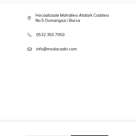
Hocaalizade Mahallesi Atatürk Caddesi
No:5 Osmangazi / Bursa
0532 350 7050
info@modacadiri.com