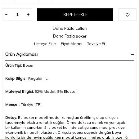
SEPETE EKLE
Daha Fazla
Lufian
Daha Fazla
Boxer
Listeye Ekle
Fiyat Alarmı
Tavsiye Et
Ürün Açıklaması
Ürün Tipi:
Boxer;
Kalıp Bilgisi:
Regular fit;
Materyal Bilgisi:
92
% Modal, 8% Elastan
;
Menşei :
Türkiye (TR);
Detay:
Bu boxer modeli modal kumaştan üretilmiş olup dikişsiz
tasarımıyla ekstra rahatlık sağlar. Örme dokusu esnek ve yumuşak
bir kullanım sunarken 3’lü paket halinde satışa sunulması pratik ve
ekonomik bir tercih oluşturur. Dikişsiz yapısı sayesinde gün boyu
konforlu bir deneyim sağlarken modal kumaşın nefes alabilir özelliği