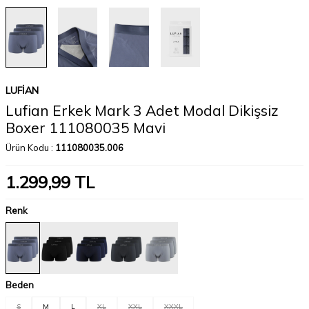
LUFIAN
Lufian Erkek Mark 3 Adet Modal Dikişsiz
Boxer 111080035 Mavi
Ürün Kodu :
111080035.006
1.299,99
TL
Renk
Beden
S
M
L
XL
XXL
XXXL