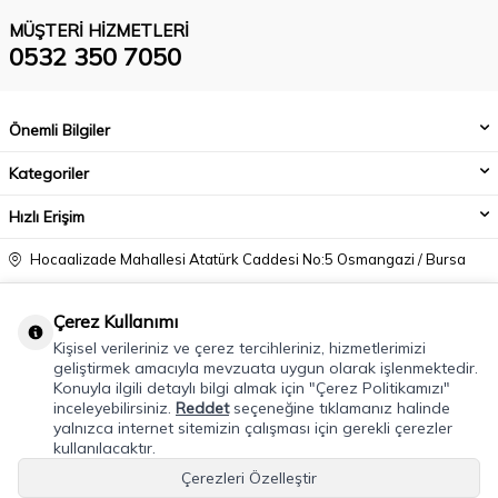
MÜŞTERI HIZMETLERI
0532 350 7050
Önemli Bilgiler
Kategoriler
Hızlı Erişim
Hocaalizade Mahallesi Atatürk Caddesi No:5 Osmangazi / Bursa
0532 350 7050
Çerez Kullanımı
info@modacadiri.com
Kişisel verileriniz ve çerez tercihleriniz, hizmetlerimizi
geliştirmek amacıyla mevzuata uygun olarak işlenmektedir.
Konuyla ilgili detaylı bilgi almak için "Çerez Politikamızı"
inceleyebilirsiniz.
Reddet
seçeneğine tıklamanız halinde
yalnızca internet sitemizin çalışması için gerekli çerezler
kullanılacaktır.
Çerezleri Özelleştir