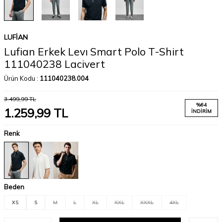
LUFIAN
Lufian Erkek Levı Smart Polo T-Shirt
111040238 Lacivert
Ürün Kodu :
111040238.004
3.499,99
TL
%
64
1.259,99
TL
İNDIRIM
Renk
Beden
XS
S
M
L
XL
XXL
XXXL
4XL