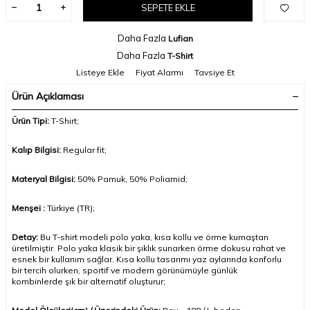
SEPETE EKLE
Daha Fazla
Lufian
Daha Fazla
T-Shirt
Listeye Ekle
Fiyat Alarmı
Tavsiye Et
Ürün Açıklaması
Ürün Tipi:
T-Shirt;
Kalıp Bilgisi:
Regular fit;
Materyal Bilgisi:
50%
Pamuk, 50% Poliamid
;
Menşei :
Türkiye (TR);
Detay:
Bu T-shirt modeli polo yaka, kısa kollu ve örme kumaştan
üretilmiştir. Polo yaka klasik bir şıklık sunarken örme dokusu rahat ve
esnek bir kullanım sağlar. Kısa kollu tasarımı yaz aylarında konforlu
bir tercih olurken, sportif ve modern görünümüyle günlük
kombinlerde şık bir alternatif oluşturur
;