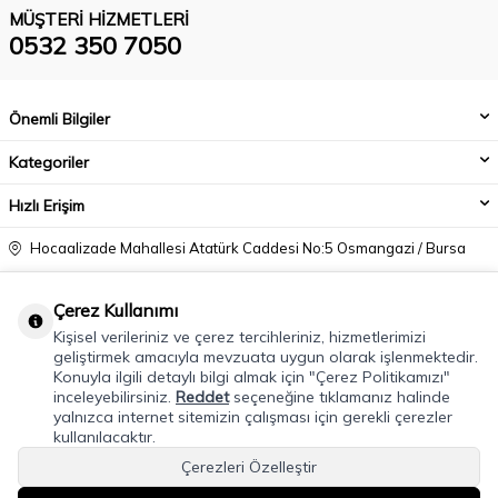
MÜŞTERI HIZMETLERI
0532 350 7050
Önemli Bilgiler
Kategoriler
Hızlı Erişim
Hocaalizade Mahallesi Atatürk Caddesi No:5 Osmangazi / Bursa
0532 350 7050
Çerez Kullanımı
info@modacadiri.com
Kişisel verileriniz ve çerez tercihleriniz, hizmetlerimizi
geliştirmek amacıyla mevzuata uygun olarak işlenmektedir.
Konuyla ilgili detaylı bilgi almak için "Çerez Politikamızı"
inceleyebilirsiniz.
Reddet
seçeneğine tıklamanız halinde
yalnızca internet sitemizin çalışması için gerekli çerezler
kullanılacaktır.
Çerezleri Özelleştir