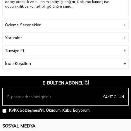
detay pratiklik ve kullanım kolaylığı sağlar. Dokuma kumaş ise
dayanıklılık ve kaliteli bir görünüm sunar
;
Model Ölçüleri(cm) / Üzerindeki Ürün:
Boy – 188 / 50 beden
Ödeme Seçenekleri
Yorumlar
Tavsiye Et
İade Koşulları
E-BÜLTEN ABONELIĞI
KAYIT OLUN
KVKK Sözleşmesi'ni
, Okudum, Kabul Ediyorum.
SOSYAL MEDYA