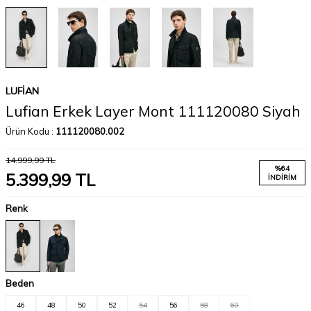
LUFIAN
Lufian Erkek Layer Mont 111120080 Siyah
Ürün Kodu :
111120080.002
14.999,99
TL
%
64
5.399,99
TL
İNDIRIM
Renk
Beden
46
48
50
52
54
56
58
60