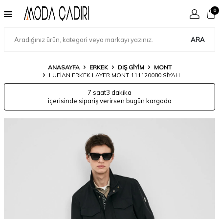
0
ARA
ANASAYFA
ERKEK
DIŞ GIYIM
MONT
LUFIAN ERKEK LAYER MONT 111120080 SIYAH
7 saat
3 dakika
içerisinde sipariş verirsen bugün kargoda