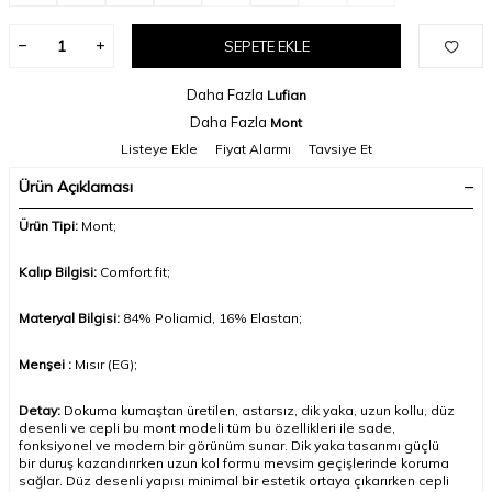
SEPETE EKLE
Daha Fazla
Lufian
Daha Fazla
Mont
Listeye Ekle
Fiyat Alarmı
Tavsiye Et
Ürün Açıklaması
Ürün Tipi:
Mont;
Kalıp Bilgisi:
Comfort fit;
Materyal Bilgisi:
84%
Poliamid, 16% Elastan
;
Menşei :
Mısır (EG);
Detay:
Dokuma kumaştan üretilen, astarsız, dik yaka, uzun kollu, düz
desenli ve cepli bu mont modeli tüm bu özellikleri ile sade,
fonksiyonel ve modern bir görünüm sunar. Dik yaka tasarımı güçlü
bir duruş kazandırırken uzun kol formu mevsim geçişlerinde koruma
sağlar. Düz desenli yapısı minimal bir estetik ortaya çıkarırken cepli