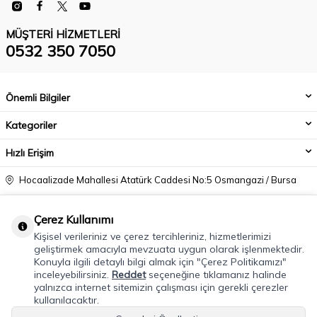
MÜŞTERI HIZMETLERI
0532 350 7050
Önemli Bilgiler
Kategoriler
Hızlı Erişim
Hocaalizade Mahallesi Atatürk Caddesi No:5 Osmangazi / Bursa
0532 350 7050
Çerez Kullanımı
info@modacadiri.com
Kişisel verileriniz ve çerez tercihleriniz, hizmetlerimizi
geliştirmek amacıyla mevzuata uygun olarak işlenmektedir.
Konuyla ilgili detaylı bilgi almak için "Çerez Politikamızı"
inceleyebilirsiniz.
Reddet
seçeneğine tıklamanız halinde
yalnızca internet sitemizin çalışması için gerekli çerezler
kullanılacaktır.