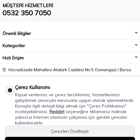
MÜŞTERI HIZMETLERI
0532 350 7050
Önemli Bilgiler
Kategoriler
Hızlı Erişim
Hocaalizade Mahallesi Atatürk Caddesi No:5 Osmangazi / Bursa
0532 350 7050
Çerez Kullanımı
info@modacadiri.com
Kişisel verileriniz ve çerez tercihleriniz, hizmetlerimizi
geliştirmek amacıyla mevzuata uygun olarak işlenmektedir.
Konuyla ilgili detaylı bilgi almak için "Çerez Politikamızı"
inceleyebilirsiniz.
Reddet
seçeneğine tıklamanız halinde
yalnızca internet sitemizin çalışması için gerekli çerezler
kullanılacaktır.
Çerezleri Özelleştir