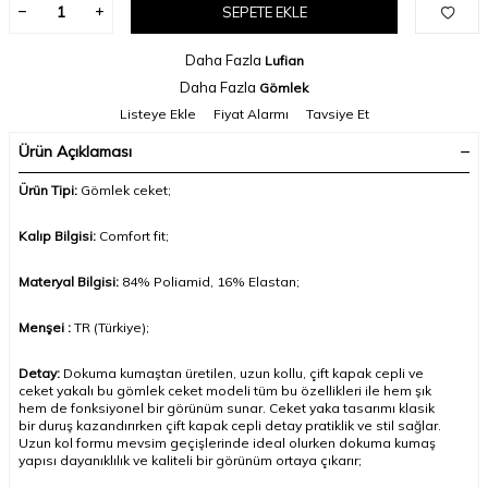
SEPETE EKLE
Daha Fazla
Lufian
Daha Fazla
Gömlek
Listeye Ekle
Fiyat Alarmı
Tavsiye Et
Ürün Açıklaması
Ürün Tipi:
Gömlek ceket;
Kalıp Bilgisi:
Comfort fit;
Materyal Bilgisi:
84%
Poliamid, 16% Elastan
;
Menşei :
TR (Türkiye);
Detay:
Dokuma kumaştan üretilen, uzun kollu, çift kapak cepli ve
ceket yakalı bu gömlek ceket modeli tüm bu özellikleri ile hem şık
hem de fonksiyonel bir görünüm sunar. Ceket yaka tasarımı klasik
bir duruş kazandırırken çift kapak cepli detay pratiklik ve stil sağlar.
Uzun kol formu mevsim geçişlerinde ideal olurken dokuma kumaş
yapısı dayanıklılık ve kaliteli bir görünüm ortaya çıkarır
;