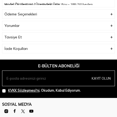
Model Ölçüleri(cm) / Üzerindeki Ürün:
Boy – 188 / 50 beden
Ödeme Seçenekleri
Yorumlar
Tavsiye Et
İade Koşulları
E-BÜLTEN ABONELIĞI
KAYIT OLUN
KVKK Sözleşmesi'ni
, Okudum, Kabul Ediyorum.
SOSYAL MEDYA