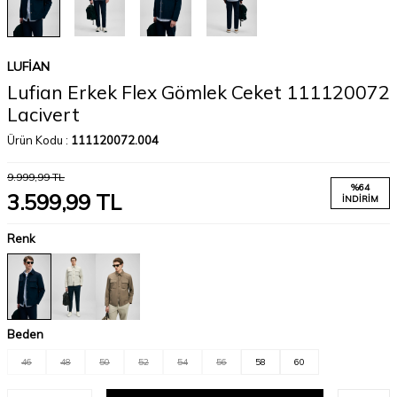
LUFIAN
Lufian Erkek Flex Gömlek Ceket 111120072
Lacivert
Ürün Kodu :
111120072.004
9.999,99
TL
%
64
3.599,99
TL
İNDIRIM
Renk
Beden
46
48
50
52
54
56
58
60