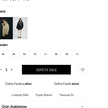
enk
eden
46
48
50
52
54
56
58
60
SEPETE EKLE
Daha Fazla
Daha Fazla
Lufian
Mont
Listeye Ekle
Fiyat Alarmı
Tavsiye Et
Ürün Açıklaması