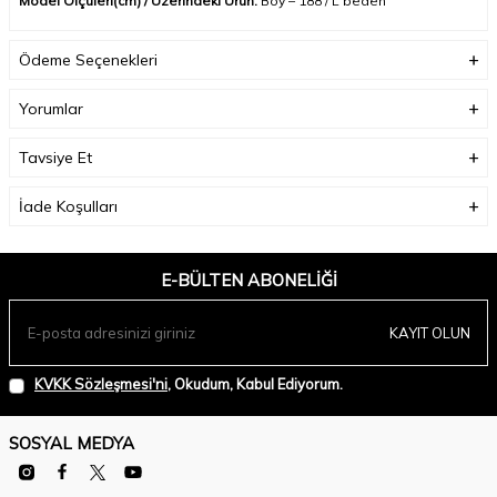
Model Ölçüleri(cm) / Üzerindeki Ürün:
Boy – 188 / L beden
Ödeme Seçenekleri
Yorumlar
Tavsiye Et
İade Koşulları
E-BÜLTEN ABONELIĞI
KAYIT OLUN
KVKK Sözleşmesi'ni
, Okudum, Kabul Ediyorum.
SOSYAL MEDYA