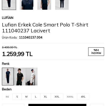
LUFIAN
Lufian Erkek Cole Smart Polo T-Shirt
111040237 Lacivert
Ürün Kodu :
111040237.004
3.499,99
TL
%
64
1.259,99
TL
İNDIRIM
Renk
Beden
XS
S
M
L
XL
XXL
XXXL
4XL