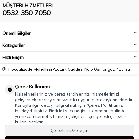
MÜŞTERI HIZMETLERI
0532 350 7050
Önemli Bilgiler
Kategoriler
Hızlı Erişim
Hocaalizade Mahallesi Atatürk Caddesi No:5 Osmangazi / Bursa
0532 350 7050
Çerez Kullanımı
info@modacadiri.com
Kişisel verileriniz ve çerez tercihleriniz, hizmetlerimizi
geliştirmek amacıyla mevzuata uygun olarak işlenmektedir.
Konuyla ilgili detaylı bilgi almak için "Çerez Politikamızı"
inceleyebilirsiniz.
Reddet
seçeneğine tıklamanız halinde
yalnızca internet sitemizin çalışması için gerekli çerezler
kullanılacaktır.
Çerezleri Özelleştir