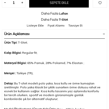
SEPETE EKLE
Daha Fazla
Lufian
Daha Fazla
T-Shirt
Listeye Ekle
Fiyat Alarmı
Tavsiye Et
Ürün Açıklaması
Ürün Tipi:
T-Shirt;
Kalıp Bilgisi:
Regular fit;
Materyal Bilgisi:
65%
Pamuk, 28% Poliamid, 7% Elastan
;
Menşei :
Türkiye (TR);
Detay:
Bu T-shirt modeli polo yaka, kısa kollu ve örme kumaştan
üretilmiştir. Polo yaka klasik bir şıklık sunarken örme dokusu rahat ve
esnek bir kullanım sağlar. Kısa kollu tasarımı yaz aylarında konforlu
bir tercih olurken, sportif ve modern görünümüyle günlük
kombinlerde şık bir alternatif oluşturur
;