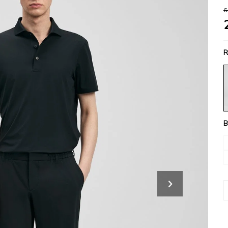
6
R
B