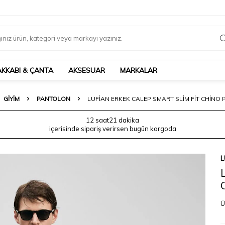
AKKABI & ÇANTA
AKSESUAR
MARKALAR
GIYIM
PANTOLON
LUFIAN ERKEK CALEP SMART SLIM FIT CHINO 
12 saat
21 dakika
içerisinde sipariş verirsen bugün kargoda
L
Ü