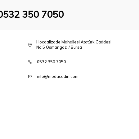
0532 350 7050
Hocaalizade Mahallesi Atatürk Caddesi
No:5 Osmangazi / Bursa
0532 350 7050
info@modacadiri.com