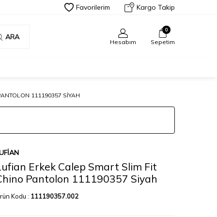
Favorilerim
Kargo Takip
0
ARA
Hesabım
Sepetim
PANTOLON 111190357 SIYAH
UFIAN
Lufian Erkek Calep Smart Slim Fit
Chino Pantolon 111190357 Siyah
rün Kodu :
111190357.002