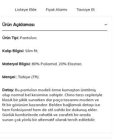
Listeye Ekle
Fiyat Alarmı
Tavsiye Et
Ürün Açıklaması
Ürün Tipi:
Pantolon;
Kalıp Bilgisi:
Slim fit;
Materyal Bilgisi:
80
% Poliamid, 20% Elastan
;
Menşei :
Türkiye (TR);
Detay:
Bu pantolon modeli örme kumaştan üretilmiş
olup normal bel kesimine sahiptir. Chino tarzı cepleriyle
klasik bir şıklık sunarken dar paça tasarımı modern ve
fit bir görünüm kazandırır. Belden bağlamalı detayı ise
hem fonksiyonel hem de stil sahibi bir dokunuş ekler.
Günlük kombinlerde rahatlık ve zarafeti bir arada
sunan çok yönlü bir alternatif olarak tercih edilebilir
;
Model Ölçüleri(cm) / Üzerindeki Ürün:
Boy – 188 / 50
beden