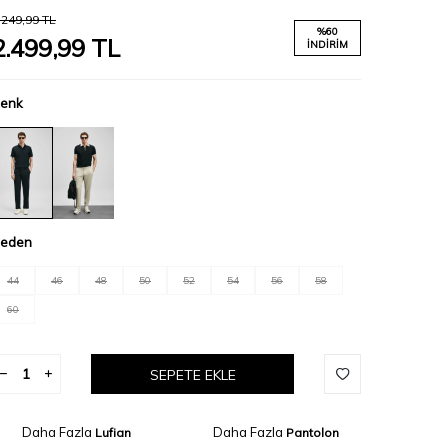
.249,99
TL
%
60
2.499,99
TL
İNDIRIM
enk
eden
44
46
48
50
52
54
56
58
60
SEPETE EKLE
Daha Fazla
Daha Fazla
Lufian
Pantolon