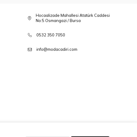
Hocaalizade Mahallesi Atatürk Caddesi
No:5 Osmangazi / Bursa
0532 350 7050
info@modacadiri.com