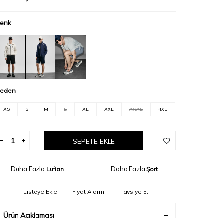
enk
eden
XS
S
M
L
XL
XXL
XXXL
4XL
SEPETE EKLE
Daha Fazla
Daha Fazla
Lufian
Şort
Listeye Ekle
Fiyat Alarmı
Tavsiye Et
Ürün Açıklaması