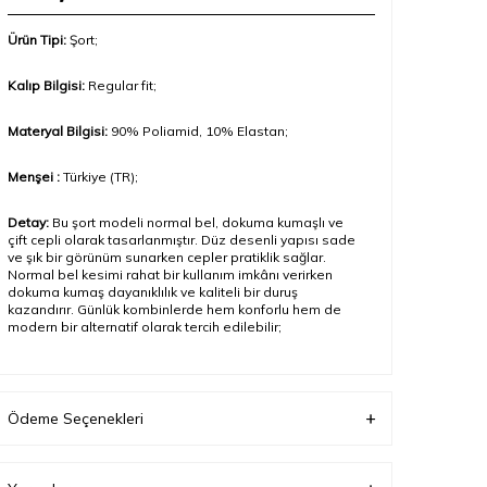
Ürün Tipi:
Şort;
Kalıp Bilgisi:
Regular fit;
Materyal Bilgisi:
90
% Poliamid, 10% Elastan
;
Menşei :
Türkiye (TR);
Detay:
Bu şort modeli normal bel, dokuma kumaşlı ve
çift cepli olarak tasarlanmıştır. Düz desenli yapısı sade
ve şık bir görünüm sunarken cepler pratiklik sağlar.
Normal bel kesimi rahat bir kullanım imkânı verirken
dokuma kumaş dayanıklılık ve kaliteli bir duruş
kazandırır. Günlük kombinlerde hem konforlu hem de
modern bir alternatif olarak tercih edilebilir
;
Model Ölçüleri(cm) / Üzerindeki Ürün:
Boy – 188 / L
beden
Ödeme Seçenekleri