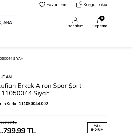
Favorilerim
Kargo Takip
0
ARA
Hesabım
Sepetim
050044 SIYAH
UFIAN
Lufian Erkek Aıron Spor Şort
111050044 Siyah
rün Kodu :
111050044.002
.999,99
TL
%
64
1.799,99
TL
İNDIRIM