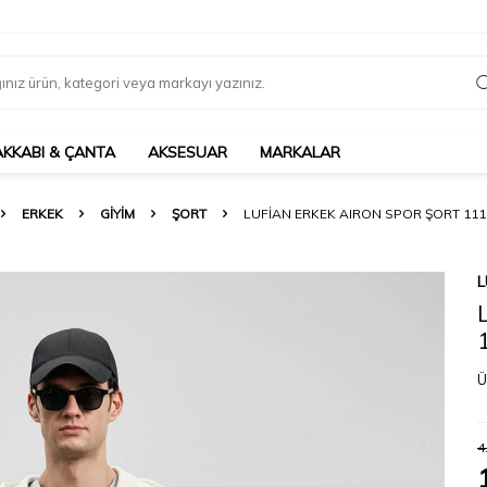
AKKABI & ÇANTA
AKSESUAR
MARKALAR
ERKEK
GIYIM
ŞORT
LUFIAN ERKEK AIRON SPOR ŞORT 111
L
Ü
4