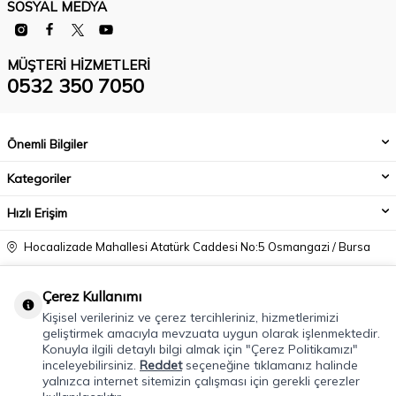
SOSYAL MEDYA
MÜŞTERI HIZMETLERI
0532 350 7050
Önemli Bilgiler
Kategoriler
Hızlı Erişim
Hocaalizade Mahallesi Atatürk Caddesi No:5 Osmangazi / Bursa
0532 350 7050
Çerez Kullanımı
info@modacadiri.com
Kişisel verileriniz ve çerez tercihleriniz, hizmetlerimizi
geliştirmek amacıyla mevzuata uygun olarak işlenmektedir.
Konuyla ilgili detaylı bilgi almak için "Çerez Politikamızı"
inceleyebilirsiniz.
Reddet
seçeneğine tıklamanız halinde
yalnızca internet sitemizin çalışması için gerekli çerezler