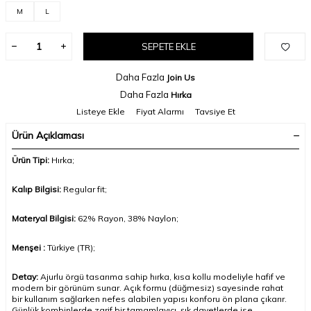
M
L
SEPETE EKLE
Daha Fazla
Join Us
Daha Fazla
Hırka
Listeye Ekle
Fiyat Alarmı
Tavsiye Et
Ürün Açıklaması
Ürün Tipi:
Hırka;
Kalıp Bilgisi:
Regular fit
;
Materyal Bilgisi:
62% Rayon, 38% Naylon;
Menşei :
Türkiye (TR);
Detay:
Ajurlu örgü tasarıma sahip hırka, kısa kollu modeliyle hafif ve
modern bir görünüm sunar. Açık formu (düğmesiz) sayesinde rahat
bir kullanım sağlarken nefes alabilen yapısı konforu ön plana çıkarır.
Günlük kombinlerde zarif bir tamamlayıcı, şık davetlerde ise