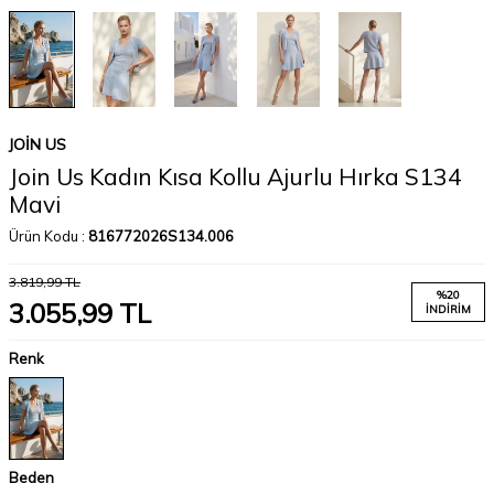
JOIN US
Join Us Kadın Kısa Kollu Ajurlu Hırka S134
Mavi
Ürün Kodu :
816772026S134.006
3.819,99
TL
%
20
3.055,99
TL
İNDIRIM
Renk
Beden