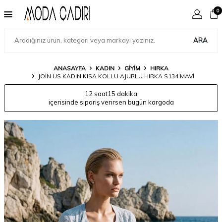
0
ARA
ANASAYFA
KADIN
GIYIM
HIRKA
JOIN US KADIN KISA KOLLU AJURLU HIRKA S134 MAVI
12 saat
15 dakika
içerisinde sipariş verirsen bugün kargoda