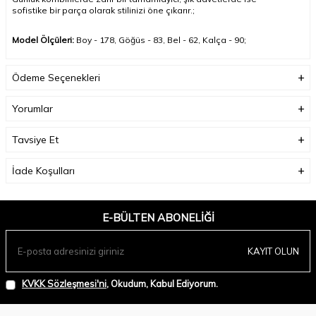
sofistike bir parça olarak stilinizi öne çıkarır.;
Model Ölçüleri:
Boy - 178, Göğüs - 83, Bel - 62, Kalça - 90;
Model Üzerindeki Ürün:
Modelimiz ürünün en küçük bedenini
Ödeme Seçenekleri
denemiştir(Bedenler arası ölçülerimiz 3 cm olmak üzere değişiklik
göstermektedir)
;
Yorumlar
Tavsiye Et
İade Koşulları
E-BÜLTEN ABONELIĞI
KAYIT OLUN
KVKK Sözleşmesi'ni
, Okudum, Kabul Ediyorum.