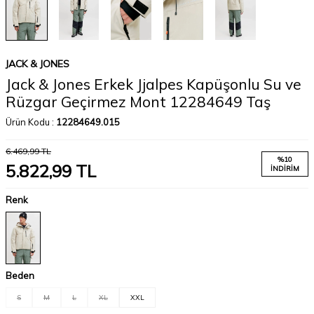
JACK & JONES
Jack & Jones Erkek Jjalpes Kapüşonlu Su ve
Rüzgar Geçirmez Mont 12284649 Taş
Ürün Kodu :
12284649.015
6.469,99
TL
%
10
5.822,99
TL
İNDIRIM
Renk
Beden
S
M
L
XL
XXL