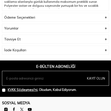
saklama alanlarıyla günlük kullanımda maksimum pratiklik sunar.
Polyester astarı ve dolgusu sayesinde yumuşak bir his ve sıcaklık
sağlayan bu mont, fırtına patı detayı ile rüzgarın içeri sızmasını
engelleyerek sizi her koşulda korur. Dağ yürüyüşlerinden şehir içi
Ödeme Seçenekleri
kullanıma kadar geniş bir kullanım alanı sunan bu mont, kış
gardırobunuzun vazgeçilmez parçası olmaya aday
;
Yorumlar
Ürün Boyu(cm):
72;
Tavsiye Et
İade Koşulları
E-BÜLTEN ABONELIĞI
KAYIT OLUN
KVKK Sözleşmesi'ni
, Okudum, Kabul Ediyorum.
SOSYAL MEDYA