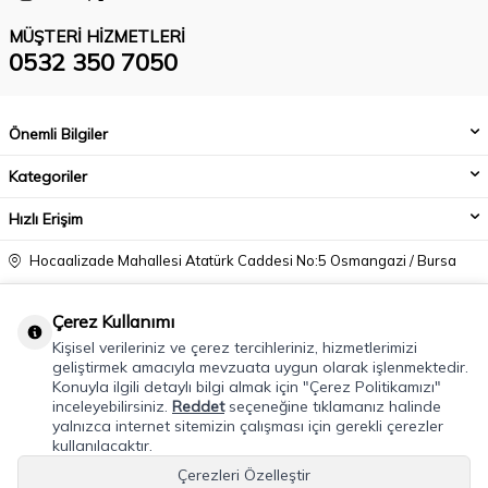
MÜŞTERI HIZMETLERI
0532 350 7050
Önemli Bilgiler
Kategoriler
Hızlı Erişim
Hocaalizade Mahallesi Atatürk Caddesi No:5 Osmangazi / Bursa
0532 350 7050
Çerez Kullanımı
info@modacadiri.com
Kişisel verileriniz ve çerez tercihleriniz, hizmetlerimizi
geliştirmek amacıyla mevzuata uygun olarak işlenmektedir.
Konuyla ilgili detaylı bilgi almak için "Çerez Politikamızı"
inceleyebilirsiniz.
Reddet
seçeneğine tıklamanız halinde
yalnızca internet sitemizin çalışması için gerekli çerezler
kullanılacaktır.
Çerezleri Özelleştir