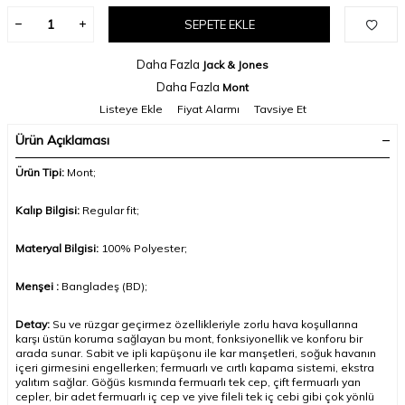
SEPETE EKLE
Daha Fazla
Jack & Jones
Daha Fazla
Mont
Listeye Ekle
Fiyat Alarmı
Tavsiye Et
Ürün Açıklaması
Ürün Tipi:
Mont;
Kalıp Bilgisi:
Regular fit;
Materyal Bilgisi:
100% Polyester;
Menşei :
Bangladeş (BD);
Detay:
Su ve rüzgar geçirmez özellikleriyle zorlu hava koşullarına
karşı üstün koruma sağlayan bu mont, fonksiyonellik ve konforu bir
arada sunar. Sabit ve ipli kapüşonu ile kar manşetleri, soğuk havanın
içeri girmesini engellerken; fermuarlı ve cırtlı kapama sistemi, ekstra
yalıtım sağlar. Göğüs kısmında fermuarlı tek cep, çift fermuarlı yan
cepler, bir adet fermuarlı iç cep ve yive fileli tek iç cebi gibi çok yönlü