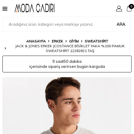
0
ARA
ANASAYFA
ERKEK
GIYIM
SWEATSHIRT
JACK & JONES ERKEK JCOSTANCE BISIKLET YAKA %100 PAMUK
SWEATSHIRT 12282821 TAŞ
9 saat
50 dakika
içerisinde sipariş verirsen bugün kargoda