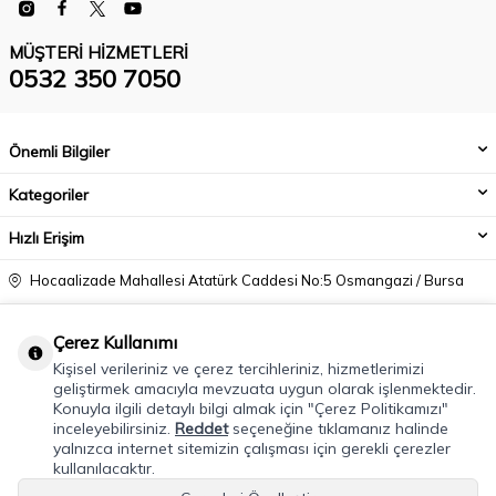
MÜŞTERI HIZMETLERI
0532 350 7050
Önemli Bilgiler
Kategoriler
Hızlı Erişim
Hocaalizade Mahallesi Atatürk Caddesi No:5 Osmangazi / Bursa
0532 350 7050
Çerez Kullanımı
info@modacadiri.com
Kişisel verileriniz ve çerez tercihleriniz, hizmetlerimizi
geliştirmek amacıyla mevzuata uygun olarak işlenmektedir.
Konuyla ilgili detaylı bilgi almak için "Çerez Politikamızı"
inceleyebilirsiniz.
Reddet
seçeneğine tıklamanız halinde
yalnızca internet sitemizin çalışması için gerekli çerezler
kullanılacaktır.