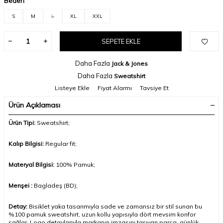
Beden
S
M
L
XL
XXL
SEPETE EKLE
Daha Fazla
Jack & Jones
Daha Fazla
Sweatshirt
Listeye Ekle
Fiyat Alarmı
Tavsiye Et
Ürün Açıklaması
Ürün Tipi:
Sweatshirt;
Kalıp Bilgisi:
Regular fit;
Materyal Bilgisi:
100% Pamuk;
Menşei :
Bagladeş (BD);
Detay:
Bisiklet yaka tasarımıyla sade ve zamansız bir stil sunan bu
%100 pamuk sweatshirt, uzun kollu yapısıyla dört mevsim konfor
sağlar. Logo detaylarıyla markanın imzasını taşıyan parça, günlük