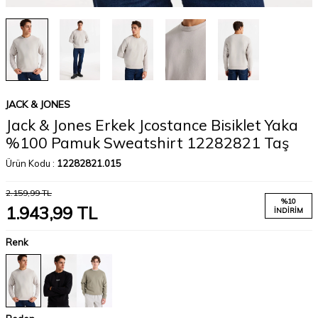
JACK & JONES
Jack & Jones Erkek Jcostance Bisiklet Yaka
%100 Pamuk Sweatshirt 12282821 Taş
Ürün Kodu :
12282821.015
2.159,99
TL
%
10
1.943,99
TL
İNDIRIM
Renk