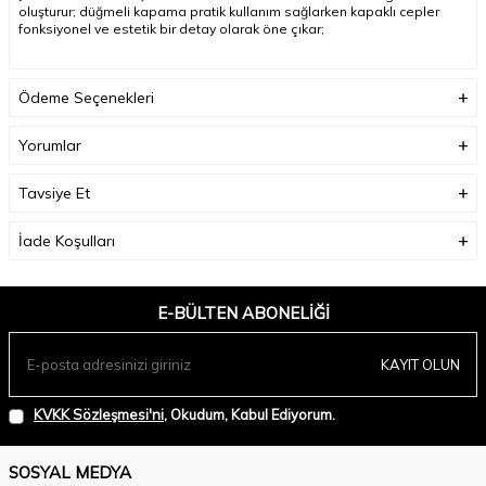
oluşturur; düğmeli kapama pratik kullanım sağlarken kapaklı cepler
fonksiyonel ve estetik bir detay olarak öne çıkar
;
Model Ölçüleri(cm) :
Boy - 176, Göğüs - 84, Bel – 61, Kalça - 89;
Ödeme Seçenekleri
Numune Beden:
Modelimiz ürünün en küçük bedenini denemiştir.
Yorumlar
Ürün Boyu(cm):
58;
Tavsiye Et
İade Koşulları
E-BÜLTEN ABONELIĞI
KAYIT OLUN
KVKK Sözleşmesi'ni
, Okudum, Kabul Ediyorum.
SOSYAL MEDYA