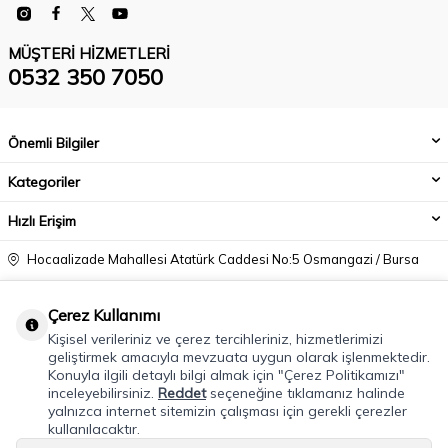
MÜŞTERI HIZMETLERI
0532 350 7050
Önemli Bilgiler
Kategoriler
Hızlı Erişim
Hocaalizade Mahallesi Atatürk Caddesi No:5 Osmangazi / Bursa
0532 350 7050
Çerez Kullanımı
info@modacadiri.com
Kişisel verileriniz ve çerez tercihleriniz, hizmetlerimizi
geliştirmek amacıyla mevzuata uygun olarak işlenmektedir.
Konuyla ilgili detaylı bilgi almak için "Çerez Politikamızı"
inceleyebilirsiniz.
Reddet
seçeneğine tıklamanız halinde
yalnızca internet sitemizin çalışması için gerekli çerezler
kullanılacaktır.