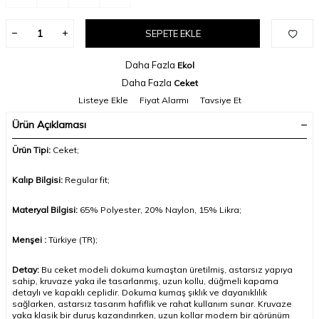
SEPETE EKLE
Daha Fazla
Ekol
Daha Fazla
Ceket
Listeye Ekle
Fiyat Alarmı
Tavsiye Et
Ürün Açıklaması
Ürün Tipi:
Ceket
;
Kalıp Bilgisi:
Regular fit;
Materyal Bilgisi:
65% Polyester, 20% Naylon, 15% Likra;
Menşei :
Türkiye (TR);
Detay:
Bu ceket modeli dokuma kumaştan üretilmiş, astarsız yapıya
sahip, kruvaze yaka ile tasarlanmış, uzun kollu, düğmeli kapama
detaylı ve kapaklı ceplidir. Dokuma kumaş şıklık ve dayanıklılık
sağlarken, astarsız tasarım hafiflik ve rahat kullanım sunar. Kruvaze
yaka klasik bir duruş kazandırırken, uzun kollar modern bir görünüm