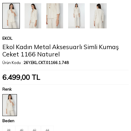
EKOL
Ekol Kadın Metal Aksesuarlı Simli Kumaş
Ceket 1166 Naturel
Ürün Kodu :
26Y.EKL.CKT.01166.1.748
6.499,00
TL
Renk
Beden
38
40
42
44